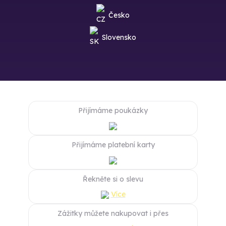
Česko
Slovensko
Přijímáme poukázky
Přijímáme platební karty
Řekněte si o slevu
Více
Zážitky můžete nakupovat i přes