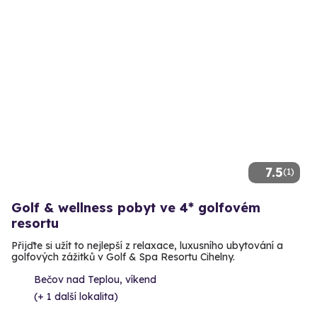
7.5
(1)
Golf & wellness pobyt ve 4* golfovém
resortu
Přijďte si užít to nejlepší z relaxace, luxusního ubytování a
golfových zážitků v Golf & Spa Resortu Cihelny.
Bečov nad Teplou, víkend
(+ 1 další lokalita)