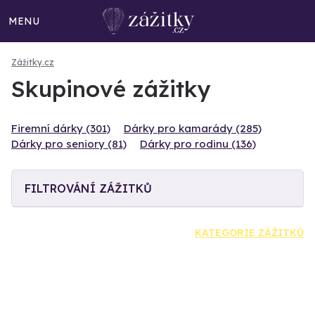
MENU
Zážitky.cz
Skupinové zážitky
Firemní dárky (301)
Dárky pro kamarády (285)
Dárky pro seniory (81)
Dárky pro rodinu (136)
FILTROVÁNÍ ZÁŽITKŮ
KATEGORIE ZÁŽITKŮ