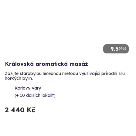
9.5
(45)
Královská aromatická masáž
Zažijte starobylou léčebnou metodu využívající přírodní sílu
horkých bylin.
Karlovy Vary
(+ 10 dalších lokalit)
2 440 Kč