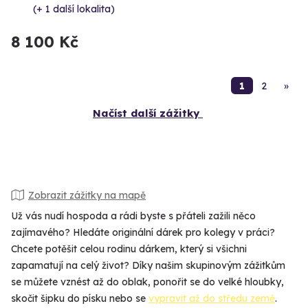
(+ 1 další lokalita)
8 100 Kč
1
2
»
Načíst další zážitky
Zobrazit zážitky na mapě
Už vás nudí hospoda a rádi byste s přáteli zažili něco
zajímavého? Hledáte originální dárek pro kolegy v práci?
Chcete potěšit celou rodinu dárkem, který si všichni
zapamatují na celý život? Díky našim skupinovým zážitkům
se můžete vznést až do oblak, ponořit se do velké hloubky,
skočit šipku do písku nebo se
vypravit až do středu země
.