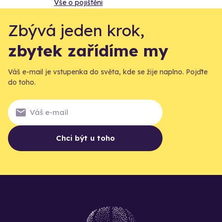
Vše o pojištění
Zbývá jeden krok,
zbytek zařídíme my
Váš e-mail je vstupenka do světa, kde se žije naplno. Pojďte
do toho.
Chci být u toho