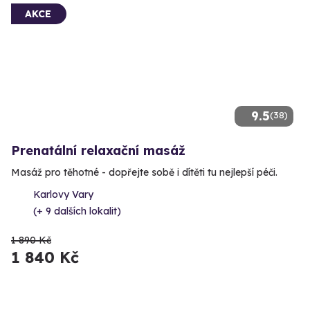
AKCE
9.5
(38)
Prenatální relaxační masáž
Masáž pro těhotné - dopřejte sobě i dítěti tu nejlepší péči.
Karlovy Vary
(+ 9 dalších lokalit)
1 890 Kč
1 840 Kč