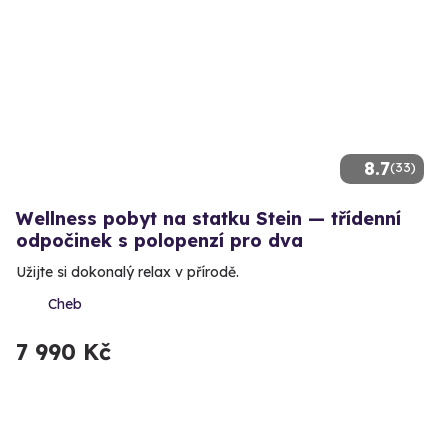
8.7
(33)
Wellness pobyt na statku Stein — třídenní
odpočinek s polopenzí pro dva
Užijte si dokonalý relax v přírodě.
Cheb
7 990 Kč