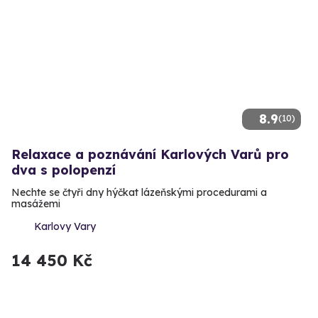
8.9
(10)
Relaxace a poznávání Karlových Varů pro
dva s polopenzí
Nechte se čtyři dny hýčkat lázeňskými procedurami a
masážemi
Karlovy Vary
14 450 Kč