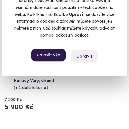
stránky zlepšovat. Kliknutím na tlačítko
Povolit
vše
nám dáte souhlas s použitím všech cookies na
webu. Po kliknutí na tlačítko
Upravit
se dozvíte více
informací o cookies a zároveň můžete povolit jen
některé z nich. Váš souhlas můžete kdykoliv odvolat
pomocí odkazu v patičce.
9.5
(16)
Povolit vše
Wellness pobyt s polopenzí na karlovarské
Upravit
kolonádě
Objevte kouzlo Karlových Varů a jeho malebné okolí
Karlovy Vary, víkend
(+ 1 další lokalita)
7 200 Kč
5 900 Kč