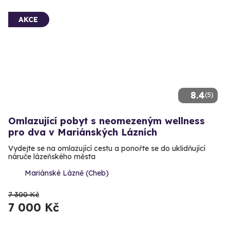
AKCE
8.4
(5)
Omlazující pobyt s neomezeným wellness
pro dva v Mariánských Lázních
Vydejte se na omlazující cestu a ponořte se do uklidňující
náruče lázeňského města
Mariánské Lázně (Cheb)
7 300 Kč
7 000 Kč