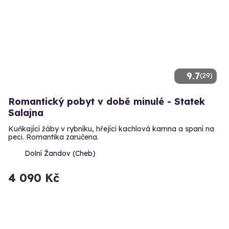
9.7
(29)
Romantický pobyt v době minulé - Statek
Salajna
Kuňkající žáby v rybníku, hřející kachlová kamna a spaní na
peci. Romantika zaručena.
Dolní Žandov (Cheb)
4 090 Kč