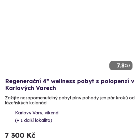
7.8
(2)
Regenerační 4* wellness pobyt s polopenzí v
Karlových Varech
Zažijte nezapomenutelný pobyt plný pohody jen pár kroků od
lázeňských kolonád
Karlovy Vary, víkend
(+ 1 další lokalita)
7 300 Kč