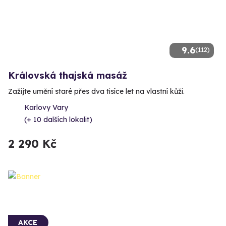
9.6
(112)
Královská thajská masáž
Zažijte umění staré přes dva tisíce let na vlastní kůži.
Karlovy Vary
(+ 10 dalších lokalit)
2 290 Kč
AKCE