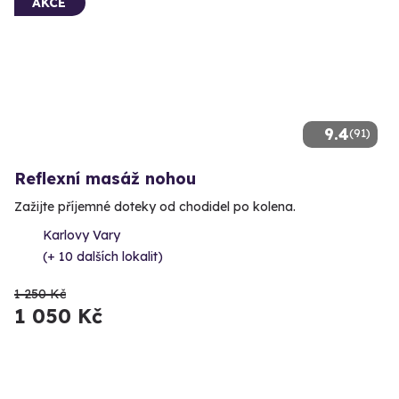
AKCE
9.4
(91)
Reflexní masáž nohou
Zažijte příjemné doteky od chodidel po kolena.
Karlovy Vary
(+ 10 dalších lokalit)
1 250 Kč
1 050 Kč