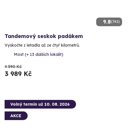
9.8
(761)
Tandemový seskok padákem
Vyskočte z letadla až ze čtyř kilometrů.
Most (+ 13 dalších lokalit)
4 590 Kč
3 989 Kč
Volný termín už 10. 08. 2026
AKCE