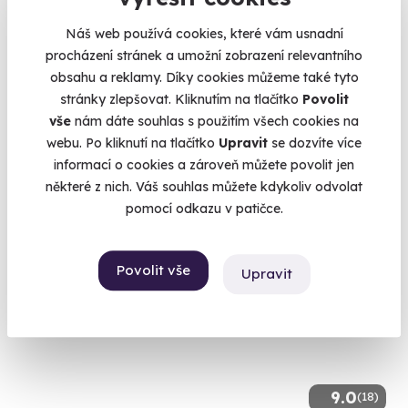
7.1
(25)
Náš web používá cookies, které vám usnadní
procházení stránek a umožní zobrazení relevantního
Jízda v Porsche 911 Carrera na polygonu
obsahu a reklamy. Díky cookies můžeme také tyto
Prožijte jízdu svých snů - Porsche 911 Carrera 4 Targa
stránky zlepšovat. Kliknutím na tlačítko
Povolit
vše
nám dáte souhlas s použitím všech cookies na
Most (+ 1 další lokalita)
webu. Po kliknutí na tlačítko
Upravit
se dozvíte více
3 250 Kč
informací o cookies a zároveň můžete povolit jen
některé z nich. Váš souhlas můžete kdykoliv odvolat
pomocí odkazu v patičce.
Volný termín už 15. 08. 2026
Povolit vše
Upravit
AKCE
9.0
(18)