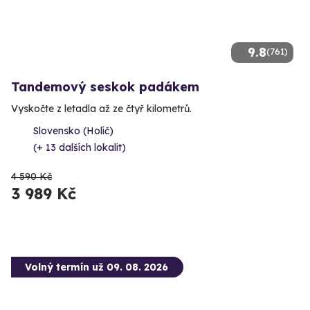
9.8
(761)
Tandemový seskok padákem
Vyskočte z letadla až ze čtyř kilometrů.
Slovensko (Holíč)
(+ 13 dalších lokalit)
4 590 Kč
3 989 Kč
Volný termín už 09. 08. 2026