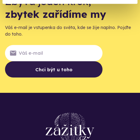
Zbývá jeden krok,
zbytek zařídíme my
Váš e-mail je vstupenka do světa, kde se žije naplno. Pojďte
do toho.
Chci být u toho