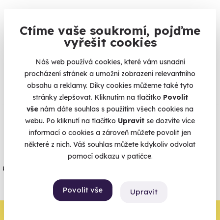
Na
heureka.cz
máme
Ctíme vaše soukromí, pojďme
96% spokojenost zákazníků.
vyřešit cookies
Náš web používá cookies, které vám usnadní
Co si o nás myslí
procházení stránek a umožní zobrazení relevantního
obsahu a reklamy. Díky cookies můžeme také tyto
stránky zlepšovat. Kliknutím na tlačítko
Povolit
Zobraz ohlasy
vše
nám dáte souhlas s použitím všech cookies na
webu. Po kliknutí na tlačítko
Upravit
se dozvíte více
Vše umíme pojistit
informací o cookies a zároveň můžete povolit jen
některé z nich. Váš souhlas můžete kdykoliv odvolat
Jeden nikdy neví. Máme nejvyšší
pomocí odkazu v patičce.
úrazové pojištění z nabídky zážitkových
agentur.
Povolit vše
Upravit
Vše o pojištění