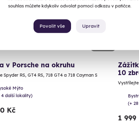
souhlas můžete kdykoliv odvolat pomocí odkazu v patičce.
Povolit vše
Upravit
8.7
(11)
a v Porsche na okruhu
Zážitk
10 zbr
e Spyder RS, GT4 RS, 718 GT4 a 718 Cayman S
Vystřílejt
ysoké Mýto
 4 další lokality)
Bystr
(+ 28
90 Kč
1 999