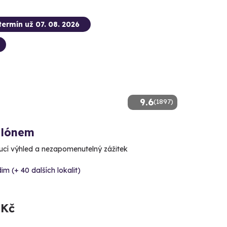
termín už 07. 08. 2026
9.6
(1897)
alónem
cí výhled a nezapomenutelný zážitek
im (+ 40 dalších lokalit)
 Kč