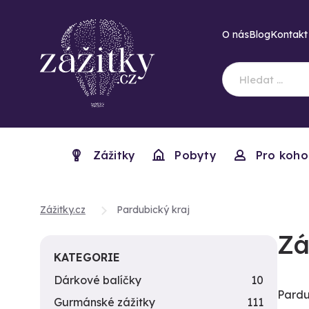
O nás
Blog
Kontakt
Zážitky
Pobyty
Pro koho
Zážitky.cz
Pardubický kraj
Zá
KATEGORIE
Dárkové balíčky
10
Pardu
Gurmánské zážitky
111