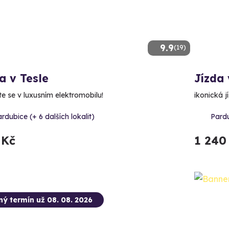
9.9
(19)
a v Tesle
Jízda
te se v luxusním elektromobilu!
ikonická j
rdubice (+ 6 dalších lokalit)
Pardu
 Kč
1 240
ný termín už 08. 08. 2026