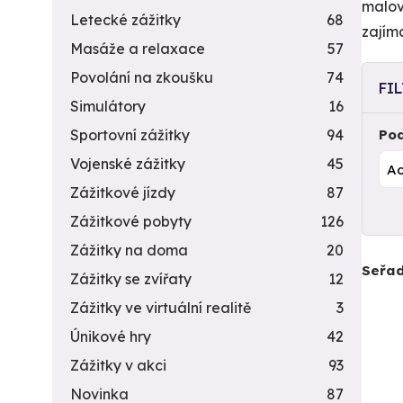
malov
Letecké zážitky
68
zajím
Masáže a relaxace
57
Povolání na zkoušku
74
FI
Simulátory
16
Sportovní zážitky
94
Pod
Vojenské zážitky
45
Zážitkové jízdy
87
Zážitkové pobyty
126
Zážitky na doma
20
Seřad
Zážitky se zvířaty
12
Zážitky ve virtuální realitě
3
Únikové hry
42
Zážitky v akci
93
Novinka
87