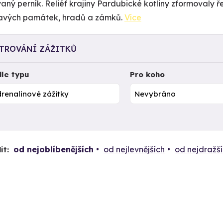
aný perník. Reliéf krajiny Pardubické kotliny zformovaly ř
avých památek, hradů a zámků.
Více
LTROVÁNÍ ZÁŽITKŮ
le typu
Pro koho
od nejoblíbenějších
od nejlevnějších
od nejdražš
it: