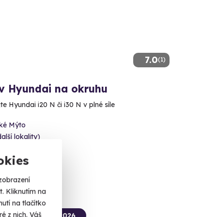
7.0
(1)
 v Hyundai na okruhu
e Hyundai i20 N či i30 N v plné síle
ké Mýto
alší lokality)
 Kč
okies
zobrazení
. Kliknutím na
tí na tlačítko
é z nich. Váš
termín už 12. 08. 2026