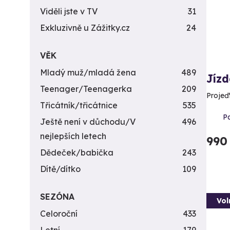
Viděli jste v TV
31
Exkluzivně u Zážitky.cz
24
VĚK
Mladý muž/mladá žena
489
Jízd
Teenager/Teenagerka
209
Projeď
Třicátník/třicátnice
535
Pa
Ještě není v důchodu/V
496
nejlepších letech
990
Dědeček/babička
243
Dítě/dítko
109
SEZÓNA
Vol
Celoroční
433