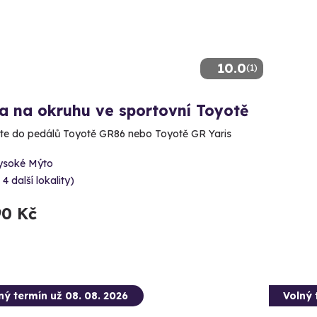
10.0
(1)
a na okruhu ve sportovní Toyotě
te do pedálů Toyotě GR86 nebo Toyotě GR Yaris
ysoké Mýto
 4 další lokality)
90 Kč
ný termín už 08. 08. 2026
Volný 