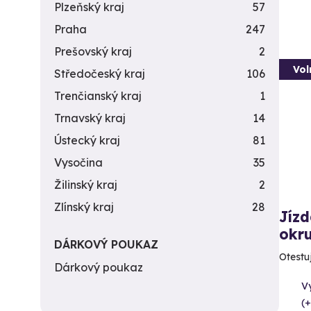
Plzeňský kraj
57
Praha
247
Prešovský kraj
2
Vol
Středočeský kraj
106
Trenčianský kraj
1
Trnavský kraj
14
Ústecký kraj
81
Vysočina
35
Žilinský kraj
2
Zlínský kraj
28
Jíz
okr
DÁRKOVÝ POUKAZ
Otestuj
Dárkový poukaz
V
(+