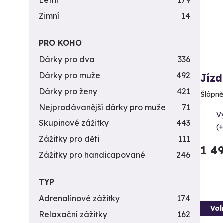
Letní
179
Zimní
14
PRO KOHO
Dárky pro dva
336
Dárky pro muže
492
Jízd
Dárky pro ženy
421
Šlápně
Nejprodávanější dárky pro muže
71
V
Skupinové zážitky
443
(+
Zážitky pro děti
111
1 4
Zážitky pro handicapované
246
TYP
Adrenalinové zážitky
174
Vol
Relaxační zážitky
162