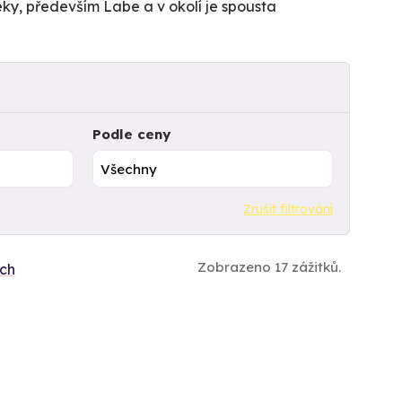
eky, především Labe a v okolí je spousta
Podle ceny
Zrušit filtrování
Zobrazeno 17 zážitků.
ích