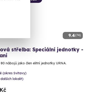
9.4
(74)
ová střelba: Speciální jednotky -
aní
e 80 nábojů jako člen elitní jednotky URNA.
é (okres Svitavy)
 dalších lokalit)
 Kč