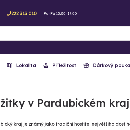
222 313 010
Po–Pá 10:00–17:00
Lokalita
Příležitost
Dárkový pouka
žitky v Pardubickém kraj
bický kraj je známý jako tradiční hostitel největšího dost