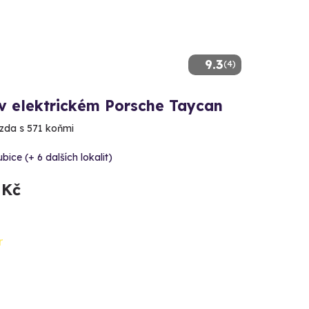
9.3
(4)
 v elektrickém Porsche Taycan
ízda s 571 koňmi
bice (+ 6 dalších lokalit)
 Kč