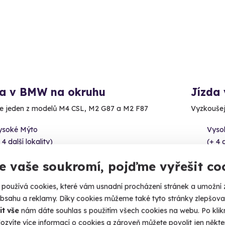
da v BMW na okruhu
Jízda
e jeden z modelů M4 CSL, M2 G87 a M2 F87
Vyzkoušejt
ysoké Mýto
Vyso
 4 další lokality)
(+ 4 d
90 Kč
1 790
e vaše soukromí, pojďme vyřešit co
používá cookies, které vám usnadní procházení stránek a umožní 
obsahu a reklamy. Díky cookies můžeme také tyto stránky zlepšovat
it vše
nám dáte souhlas s použitím všech cookies na webu. Po kliknu
ozvíte více informací o cookies a zároveň můžete povolit jen někter
ný termín už 08. 08. 2026
Volný 