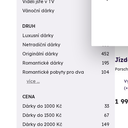
Viděli jste v TV
31
Vánoční dárky
311
DRUH
Luxusní dárky
142
Netradiční dárky
353
Originální dárky
452
Jízd
Romantické dárky
195
Porsch
Romantické pobyty pro dva
104
více …
V
(+
CENA
1 9
Dárky do 1000 Kč
33
Dárky do 1500 Kč
67
Dárky do 2000 Kč
149