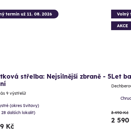
ný termín už 11. 08. 2026
Volný 
AKCE
tková střelba: Nejsilnější zbraně - 5
Let b
ní
Dechberou
ás 9 výstřelů!
Chrud
stré (okres Svitavy)
 28 dalších lokalit)
3 490 Kč
2 590
99 Kč