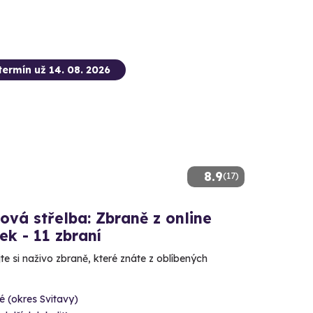
termín už 14. 08. 2026
8.9
(17)
ová střelba: Zbraně z online
ček - 11 zbraní
e si naživo zbraně, které znáte z oblíbených
é (okres Svitavy)