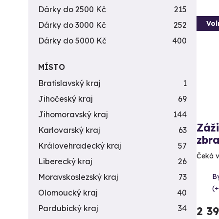
Dárky do 2500 Kč
215
Vol
Dárky do 3000 Kč
252
Dárky do 5000 Kč
400
MÍSTO
Bratislavský kraj
1
Jihočeský kraj
69
Jihomoravský kraj
144
Záži
Karlovarský kraj
63
zbra
Královehradecký kraj
57
Čeká v
Liberecký kraj
26
By
Moravskoslezský kraj
73
(+
Olomoucký kraj
40
Pardubický kraj
34
2 3