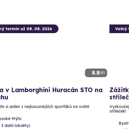
ný termín už 08. 08. 2026
Volný 
8.8
(6)
da v Lamborghini Huracán STO na
Zážitk
uhu
stříle
te si jeden z nejluxusnějších sporťáků na světě
Vyzkoušejt
stříleček!
ysoké Mýto
Bystr
 3 další lokality)