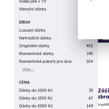
Viděli jste v TV
31
Vánoční dárky
311
DRUH
Luxusní dárky
142
Netradiční dárky
353
Vol
Originální dárky
452
Romantické dárky
195
Romantické pobyty pro dva
104
více …
CENA
Záži
Dárky do 1000 Kč
33
zbra
Dárky do 1500 Kč
67
Vystříl
Dárky do 2000 Kč
149