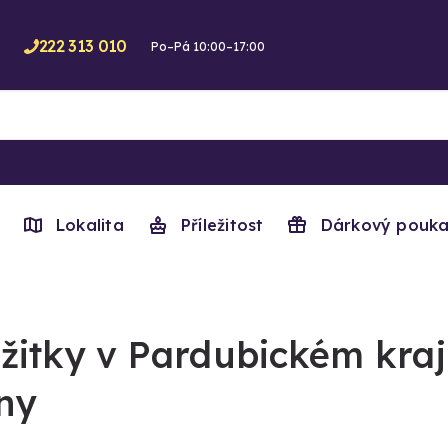
222 313 010
Po–Pá 10:00–17:00
Lokalita
Příležitost
Dárkový pouka
žitky v Pardubickém kraji
ny