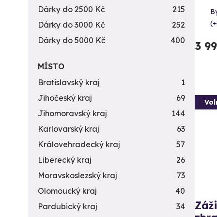
Dárky do 2500 Kč
215
By
(+
Dárky do 3000 Kč
252
Dárky do 5000 Kč
400
3 9
MÍSTO
Bratislavský kraj
1
Jihočeský kraj
69
Vol
Jihomoravský kraj
144
Karlovarský kraj
63
Královehradecký kraj
57
Liberecký kraj
26
Moravskoslezský kraj
73
Olomoucký kraj
40
Záži
Pardubický kraj
34