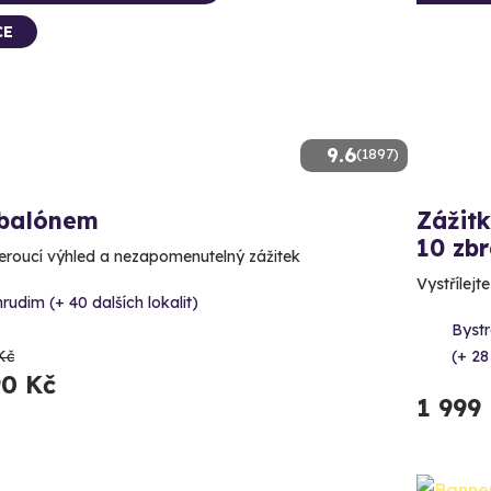
CE
9.6
(1897)
 balónem
Zážitk
10 zbr
roucí výhled a nezapomenutelný zážitek
Vystřílejt
rudim (+ 40 dalších lokalit)
Bystr
Kč
(+ 28
90 Kč
1 999