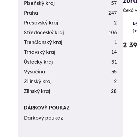
zbra
Plzeňský kraj
57
Čeká v
Praha
247
Prešovský kraj
2
By
(+
Středočeský kraj
106
Trenčianský kraj
1
2 3
Trnavský kraj
14
Ústecký kraj
81
Vysočina
35
Žilinský kraj
2
Zlínský kraj
28
DÁRKOVÝ POUKAZ
Dárkový poukaz