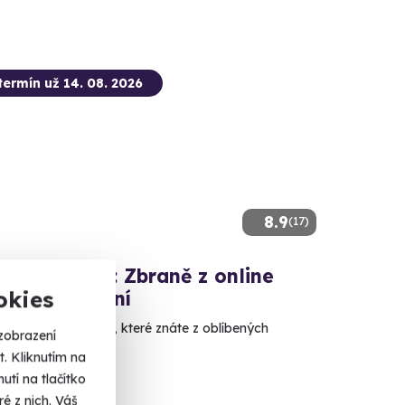
termín už 14. 08. 2026
8.9
(17)
ová střelba: Zbraně z online
okies
ček - 11 zbraní
e si naživo zbraně, které znáte z oblíbených
zobrazení
. Kliknutím na
tí na tlačítko
é (okres Svitavy)
é z nich. Váš
 dalších lokalit)