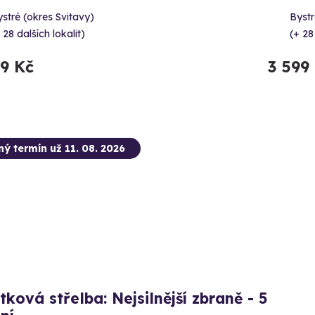
stré (okres Svitavy)
Bystr
 28 dalších lokalit)
(+ 28
99 Kč
3 599
ný termín už 11. 08. 2026
tková střelba: Nejsilnější zbraně - 5