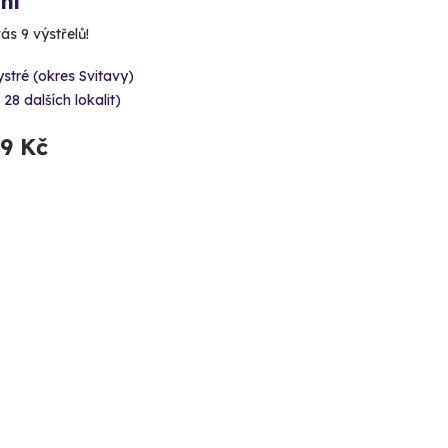
ní
ás 9 výstřelů!
stré (okres Svitavy)
 28 dalších lokalit)
99 Kč