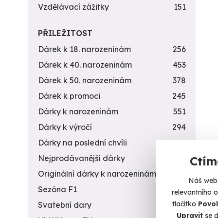
Vzdělávací zážitky
151
PŘILEŽITOST
Dárek k 18. narozeninám
256
Dárek k 40. narozeninám
453
Dárek k 50. narozeninám
378
Dárek k promoci
245
Dárky k narozeninám
551
Dárky k výročí
294
Dárky na poslední chvíli
450
Jízd
Nejprodávanější dárky
56
Ctím
Projeď
Originální dárky k narozeninám
422
Náš web 
Pa
Sezóna F1
4
relevantního 
tlačítko
Povol
Svatební dary
196
990
Upravit
se d