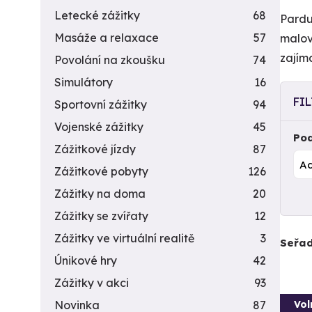
Letecké zážitky
68
Pardu
Masáže a relaxace
57
malov
zajím
Povolání na zkoušku
74
Simulátory
16
FI
Sportovní zážitky
94
Vojenské zážitky
45
Pod
Zážitkové jízdy
87
Zážitkové pobyty
126
Zážitky na doma
20
Zážitky se zvířaty
12
Zážitky ve virtuální realitě
3
Seřad
Únikové hry
42
Zážitky v akci
93
Vol
Novinka
87