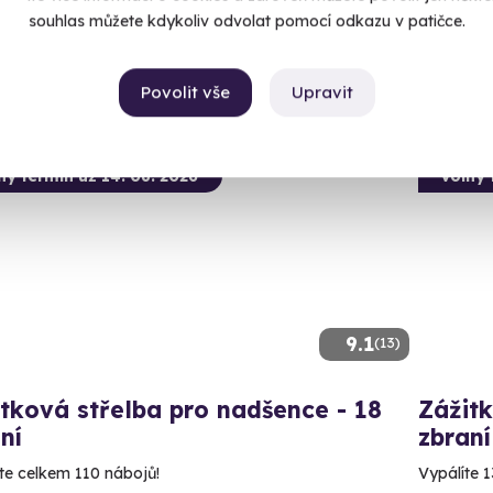
souhlas můžete kdykoliv odvolat pomocí odkazu v patičce.
2 999
Povolit vše
Upravit
ný termín už 14. 08. 2026
Volný 
9.1
(13)
tková střelba pro nadšence - 18
Zážitk
ní
zbraní
íte celkem 110 nábojů!
Vypálíte 1