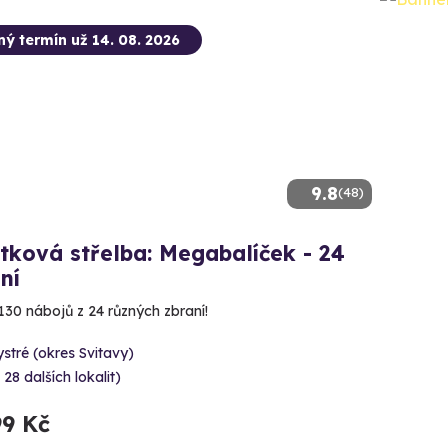
ný termín už 14. 08. 2026
9.8
(48)
tková střelba: Megabalíček - 24
ní
130 nábojů z 24 různých zbraní!
stré (okres Svitavy)
 28 dalších lokalit)
99 Kč