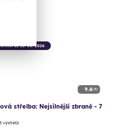
 Kč
termín už 11. 08. 2026
9.4
(4)
ová střelba: Nejsilnější zbraně - 7
3 výstřelů!