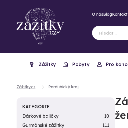
O nás
Blog
Kontakt
Zážitky
Pobyty
Pro koho
Zážitky.cz
Pardubický kraj
Zá
KATEGORIE
že
Dárkové balíčky
10
Gurmánské zážitky
111