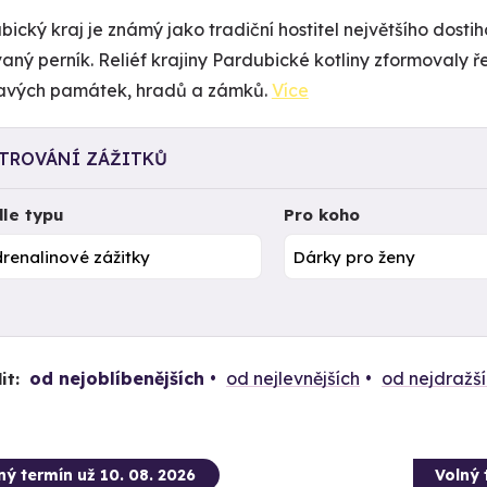
bický kraj je známý jako tradiční hostitel největšího dost
aný perník. Reliéf krajiny Pardubické kotliny zformovaly ř
avých památek, hradů a zámků.
Více
LTROVÁNÍ ZÁŽITKŮ
le typu
Pro koho
od nejoblíbenějších
od nejlevnějších
od nejdražš
it:
ný termín už 10. 08. 2026
Volný 