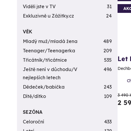
Viděli jste v TV
31
AK
Exkluzivně u Zážitky.cz
24
VĚK
Mladý muž/mladá žena
489
Teenager/Teenagerka
209
Let
Třicátník/třicátnice
535
Dechbe
Ještě není v důchodu/V
496
nejlepších letech
Ch
Dědeček/babička
243
3 490 
Dítě/dítko
109
2 5
SEZÓNA
Celoroční
433