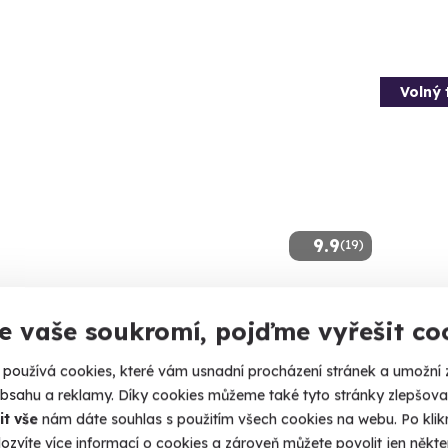
Volný 
9.9
(19)
a v Tesle
Zážitk
e vaše soukromí, pojďme vyřešit co
stříle
te se v luxusním elektromobilu!
Vyzkoušejt
používá cookies, které vám usnadní procházení stránek a umožní 
stříleček!
rdubice (+ 6 dalších lokalit)
obsahu a reklamy. Díky cookies můžeme také tyto stránky zlepšovat
it vše
nám dáte souhlas s použitím všech cookies na webu. Po kliknu
Bystr
 Kč
ozvíte více informací o cookies a zároveň můžete povolit jen někter
(+ 28