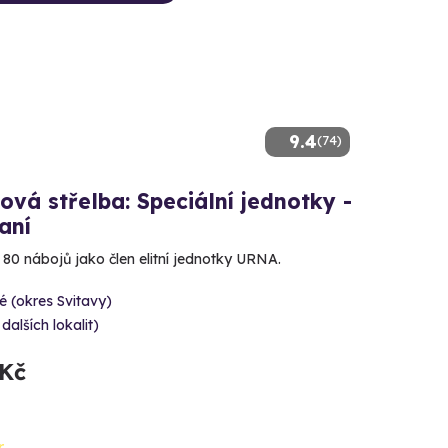
9.4
(74)
ová střelba: Speciální jednotky -
aní
e 80 nábojů jako člen elitní jednotky URNA.
é (okres Svitavy)
 dalších lokalit)
 Kč