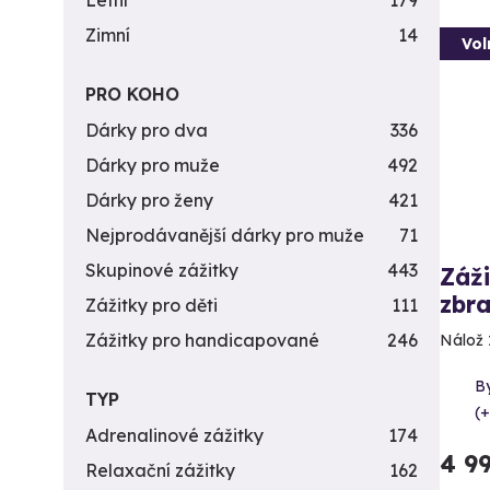
Letní
179
Zimní
14
Vol
PRO KOHO
Dárky pro dva
336
Dárky pro muže
492
Dárky pro ženy
421
Nejprodávanější dárky pro muže
71
Skupinové zážitky
443
Záži
zbra
Zážitky pro děti
111
Zážitky pro handicapované
246
Nálož 
By
TYP
(+
Adrenalinové zážitky
174
4 9
Relaxační zážitky
162