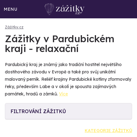
MENU
Zážitky.cz
Zážitky v Pardubickém
kraji - relaxační
Pardubický kraj je známý jako tradiční hostitel největšího
dostihového závodu v Evropě a také pro svůj unikátní
malovaný perník. Reliéf krajiny Pardubické kotliny zformovaly
řeky, především Labe a v okolí je spousta zajímavých
památek, hradů a zámků.
Více
FILTROVÁNÍ ZÁŽITKŮ
KATEGORIE ZÁŽITKŮ