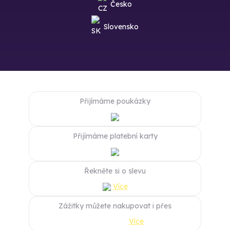
Česko
Slovensko
Přijímáme poukázky
Přijímáme platební karty
Řekněte si o slevu
Více
Zážitky můžete nakupovat i přes
Více