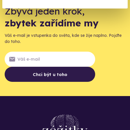
Zbývá jeden krok,
zbytek zařídíme my
Váš e-mail je vstupenka do světa, kde se žije naplno. Pojďte
do toho.
Chci být u toho