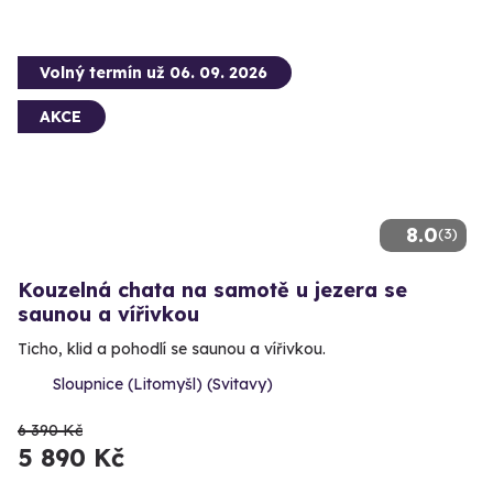
Volný termín už 06. 09. 2026
AKCE
8.0
(3)
Kouzelná chata na samotě u jezera se
saunou a vířivkou
Ticho, klid a pohodlí se saunou a vířivkou.
Sloupnice (Litomyšl) (Svitavy)
6 390 Kč
5 890 Kč