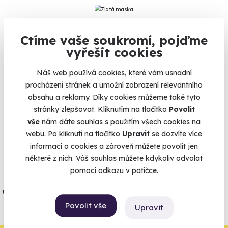
Ctíme vaše soukromí, pojďme
Na
heureka.cz
máme
vyřešit cookies
96% spokojenost zákazníků.
Náš web používá cookies, které vám usnadní
procházení stránek a umožní zobrazení relevantního
Co si o nás myslí
obsahu a reklamy. Díky cookies můžeme také tyto
stránky zlepšovat. Kliknutím na tlačítko
Povolit
Zobraz ohlasy
vše
nám dáte souhlas s použitím všech cookies na
webu. Po kliknutí na tlačítko
Upravit
se dozvíte více
informací o cookies a zároveň můžete povolit jen
Vše umíme pojistit
některé z nich. Váš souhlas můžete kdykoliv odvolat
pomocí odkazu v patičce.
Jeden nikdy neví. Máme nejvyšší
úrazové pojištění z nabídky zážitkových
Povolit vše
agentur.
Upravit
Vše o pojištění