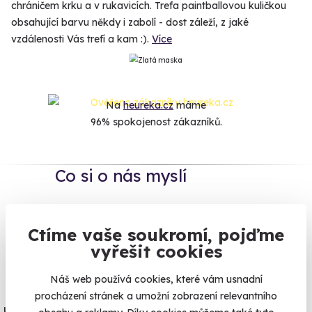
chráničem krku a v rukavicích. Trefa paintballovou kuličkou
obsahující barvu někdy i zabolí - dost záleží, z jaké
vzdálenosti Vás trefí a kam :).
Více
Na
heureka.cz
máme
96% spokojenost zákazníků.
Co si o nás myslí
Zobraz ohlasy
Ctíme vaše soukromí, pojďme
vyřešit cookies
Vše umíme pojistit
Náš web používá cookies, které vám usnadní
Jeden nikdy neví. Máme nejvyšší
procházení stránek a umožní zobrazení relevantního
úrazové pojištění z nabídky zážitkových