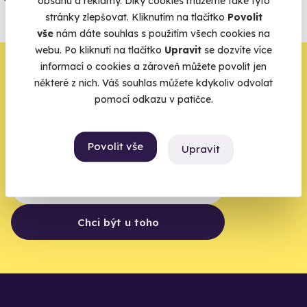
obsahu a reklamy. Díky cookies můžeme také tyto
agentur.
stránky zlepšovat. Kliknutím na tlačítko
Povolit
vše
nám dáte souhlas s použitím všech cookies na
Vše o pojištění
webu. Po kliknutí na tlačítko
Upravit
se dozvíte více
Zbývá jeden krok,
informací o cookies a zároveň můžete povolit jen
některé z nich. Váš souhlas můžete kdykoliv odvolat
zbytek zařídíme my
pomocí odkazu v patičce.
Váš e-mail je vstupenka do světa, kde se žije naplno. Pojďte
do toho.
Povolit vše
Upravit
Chci být u toho