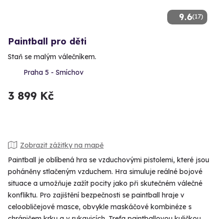
9.6
(17)
Paintball pro děti
Staň se malým válečníkem.
Praha 5 - Smíchov
3 899 Kč
Zobrazit zážitky na mapě
Paintball je oblíbená hra se vzduchovými pistolemi, které jsou
poháněny stlačeným vzduchem. Hra simuluje reálné bojové
situace a umožňuje zažít pocity jako při skutečném válečné
konfliktu. Pro zajištění bezpečnosti se paintball hraje v
celoobličejové masce, obvykle maskáčové kombinéze s
chráničem krku a v rukavicích. Trefa paintballovou kuličkou