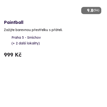
9.8
(56)
Paintball
Zažijte barevnou přestřelku s přáteli.
Praha 5 - Smíchov
(+ 2 další lokality)
999 Kč