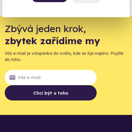
agentur.
Vše o pojištění
Zbývá jeden krok,
zbytek zařídíme my
Váš e-mail je vstupenka do světa, kde se žije naplno. Pojďte
do toho.
Chci být u toho