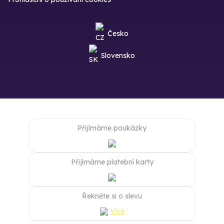
Česko
Slovensko
Přijímáme poukázky
Přijímáme platební karty
Řekněte si o slevu
Více