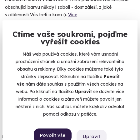
obsahující barvu někdy i zabolí - dost záleží, z jaké
vzdálenosti Vás trefí a kam :).
Více
Ctíme vaše soukromí, pojďme
vyřešit cookies
Na
heureka.cz
máme
96% spokojenost zákazníků.
Náš web používá cookies, které vám usnadní
procházení stránek a umožní zobrazení relevantního
obsahu a reklamy. Díky cookies můžeme také tyto
Co si o nás myslí
stránky zlepšovat. Kliknutím na tlačítko
Povolit
vše
nám dáte souhlas s použitím všech cookies na
webu. Po kliknutí na tlačítko
Upravit
se dozvíte více
Zobraz ohlasy
informací o cookies a zároveň můžete povolit jen
některé z nich. Váš souhlas můžete kdykoliv odvolat
Vše umíme pojistit
pomocí odkazu v patičce.
Jeden nikdy neví. Máme nejvyšší
Povolit vše
úrazové pojištění z nabídky zážitkových
Upravit