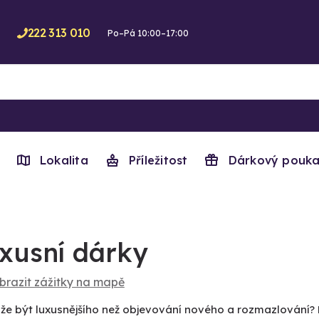
222 313 010
Po–Pá 10:00–17:00
Lokalita
Příležitost
Dárkový pouka
xusní dárky
brazit zážitky na mapě
že být luxusnějšího než objevování nového a rozmazlování?