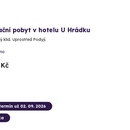
ační pobyt v hotelu U Hrádku
 klid. Uprostřed Podyjí.
mo
 Kč
termín už 02. 09. 2026
ka