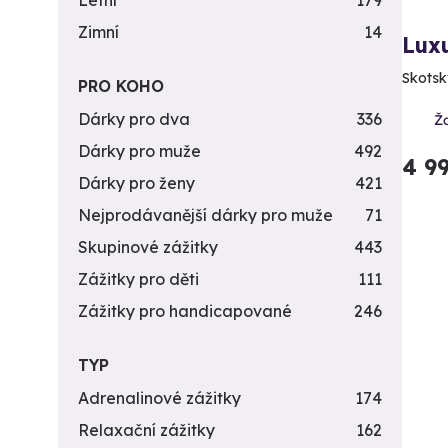
Letní
179
Zimní
14
Luxu
Skotský
PRO KOHO
Dárky pro dva
336
Ž
Dárky pro muže
492
4 9
Dárky pro ženy
421
Nejprodávanější dárky pro muže
71
Skupinové zážitky
443
Zážitky pro děti
111
Zážitky pro handicapované
246
TYP
Adrenalinové zážitky
174
Relaxační zážitky
162