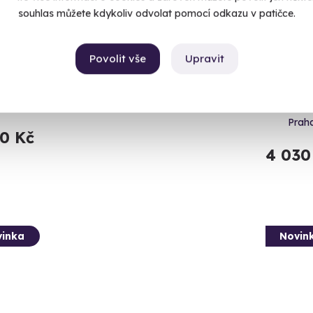
souhlas můžete kdykoliv odvolat pomocí odkazu v patičce.
 balónem - Vysoké Tatry
Kosme
Povolit vše
Upravit
pro d
te se nebe nad štíty Tater.
3 hodiny 
atry (Kežmarok)
Prah
90 Kč
4 030
inka
Novin