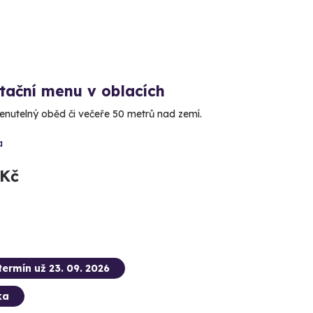
tační menu v oblacích
utelný oběd či večeře 50 metrů nad zemí.
a
 Kč
termín už 23. 09. 2026
ka