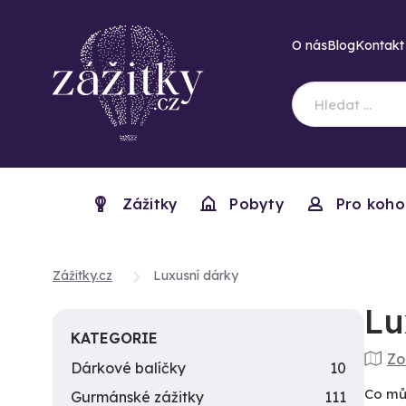
O nás
Blog
Kontakt
Zážitky
Pobyty
Pro koho
Zážitky.cz
Luxusní dárky
Lu
KATEGORIE
Zo
Dárkové balíčky
10
Co mů
Gurmánské zážitky
111