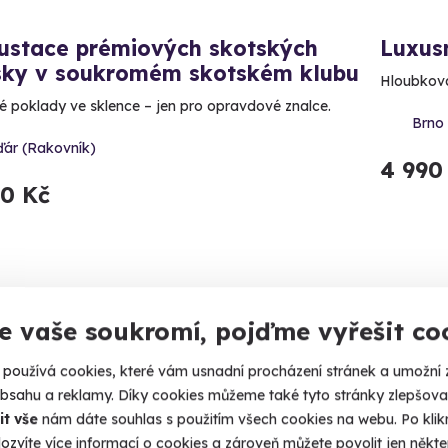
ustace prémiových skotských
Luxus
sky v soukromém skotském klubu
Hloubková 
é poklady ve sklence – jen pro opravdové znalce.
Brno 
ďár (Rakovník)
4 990
80 Kč
inka
Novin
e vaše soukromí, pojďme vyřešit co
používá cookies, které vám usnadní procházení stránek a umožní 
obsahu a reklamy. Díky cookies můžeme také tyto stránky zlepšovat
it vše
nám dáte souhlas s použitím všech cookies na webu. Po kliknu
ozvíte více informací o cookies a zároveň můžete povolit jen někter