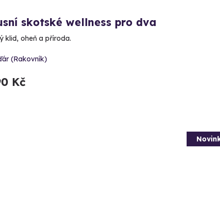
sní skotské wellness pro dva
 klid, oheň a příroda.
ďár (Rakovník)
90 Kč
Novin