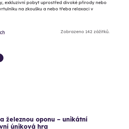
, exkluzivní pobyt uprostřed divoké přirody nebo
vrtulníku na zkoušku a nebo třeba relaxaci v
Zobrazeno 142 zážitků.
ích
a železnou oponu – unikátní
vní úniková hra