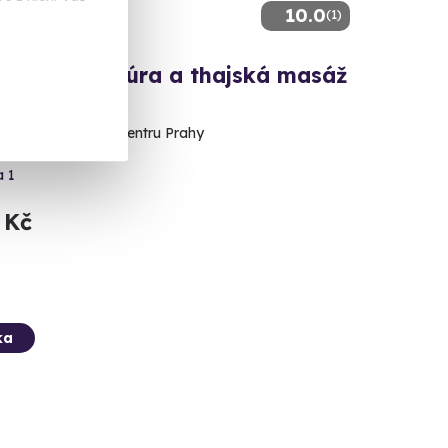
10.0
(1)
tika, manikúra a thajská masáž
ámy
božské relaxace v centru Prahy
a 1
 Kč
ka