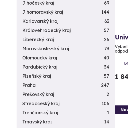
Jihočeský kraj
69
Jihomoravský kraj
144
Karlovarský kraj
63
Královehradecký kraj
57
Uni
Liberecký kraj
26
Vyberte
Moravskoslezský kraj
73
odpoč
Olomoucký kraj
40
Br
Pardubický kraj
34
1 8
Plzeňský kraj
57
Praha
247
Prešovský kraj
2
Středočeský kraj
106
Nov
Trenčianský kraj
1
Trnavský kraj
14