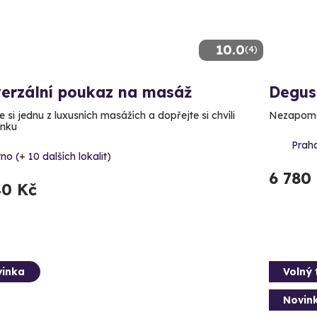
10.0
(4)
verzální poukaz na masáž
Degus
 si jednu z luxusních masážích a dopřejte si chvíli
Nezapomen
ínku
Prah
no (+ 10 dalších lokalit)
6 780
40 Kč
inka
Volný 
Novin