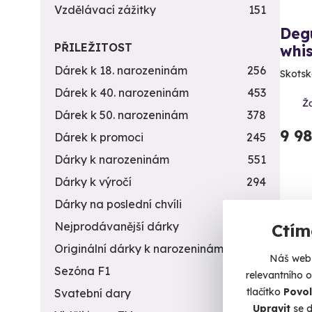
Vzdělávací zážitky
151
Deg
PŘILEŽITOST
whi
Dárek k 18. narozeninám
256
Skotsk
Dárek k 40. narozeninám
453
Ž
Dárek k 50. narozeninám
378
9 9
Dárek k promoci
245
Dárky k narozeninám
551
Dárky k výročí
294
Dárky na poslední chvíli
450
Nov
Nejprodávanější dárky
56
Ctím
Originální dárky k narozeninám
422
Náš web 
Sezóna F1
4
relevantního 
tlačítko
Povol
Svatební dary
196
Upravit
se d