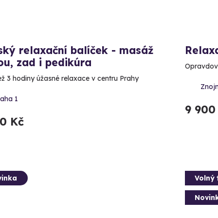
ký relaxační balíček - masáž
Relax
u, zad i pedikúra
Opravdový
ež 3 hodiny úžasné relaxace v centru Prahy
Znoj
raha 1
9 900
70 Kč
inka
Volný 
Novin