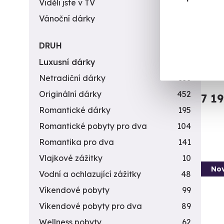
Viděli jste v TV
31
Vánoční dárky
311
Let
DRUH
Dotkně
Luxusní dárky
142
T
Netradiční dárky
353
Originální dárky
452
7 1
Romantické dárky
195
Romantické pobyty pro dva
104
Romantika pro dva
141
Vlajkové zážitky
10
Nov
Vodní a ochlazující zážitky
48
Víkendové pobyty
99
Víkendové pobyty pro dva
89
Wellness pobyty
62