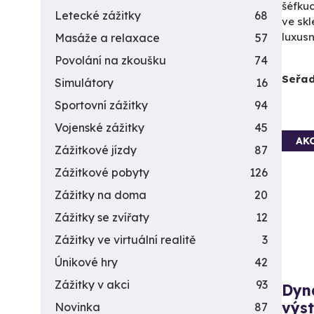
šéfku
Letecké zážitky
68
ve skl
luxusn
Masáže a relaxace
57
Povolání na zkoušku
74
Seřad
Simulátory
16
Sportovní zážitky
94
Vojenské zážitky
45
AK
Zážitkové jízdy
87
Zážitkové pobyty
126
Zážitky na doma
20
Zážitky se zvířaty
12
Zážitky ve virtuální realitě
3
Únikové hry
42
Zážitky v akci
93
Dyn
výst
Novinka
87