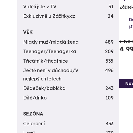
Viděli jste v TV
31
Zážite
Exkluzivně u Zážitky.cz
24
Da
(J
VĚK
6 490 
Mladý muž/mladá žena
489
4 9
Teenager/Teenagerka
209
Třicátník/třicátnice
535
Ještě není v důchodu/V
496
nejlepších letech
Nov
Dědeček/babička
243
Dítě/dítko
109
SEZÓNA
Celoroční
433