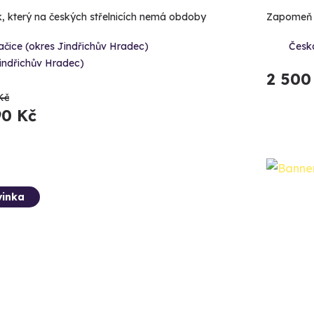
k, který na českých střelnicích nemá obdoby
Zapomeň na
čice (okres Jindřichův Hradec)
Česk
indřichův Hradec)
2 500
Kč
90 Kč
inka