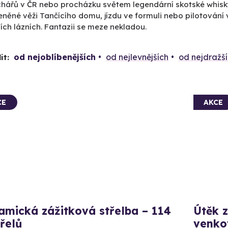
chářů v ČR nebo procházku světem legendární skotské whisky
eněné věži Tančícího domu, jízdu ve formuli nebo pilotování 
ích lázních. Fantazii se meze nekladou.
od nejoblíbenějších
od nejlevnějších
od nejdražš
it:
CE
AKCE
amická zážitková střelba – 114
Útěk z
řelů
venko