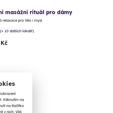
ní masážní rituál pro dámy
relaxace pro tělo i mysl.
(+ 10 dalších lokalit)
 Kč
ka
okies
zobrazení
. Kliknutím na
tí na tlačítko
é z nich. Váš