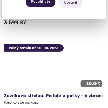
Povolit vše
Upravit
Lomnice (okres Sokolov)
(+ 28 dalších lokalit)
3 599 Kč
Volný termín už 10. 08. 2026
10.0
(2)
Zážitková střelba: Pistole a pušky - 6 zbraní
Čeká vás 60 výstřelů!