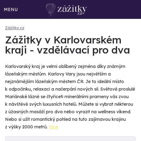
MENU
Zážitky.cz
Zážitky v Karlovarském
kraji - vzdělávací pro dva
Karlovarský kraj je velmi oblíbený zejména díky známým
lázeňským městům. Karlovy Vary jsou největším a
nejznámějším lázeňským městem ČR. Je to ideální místo
k odpočinku, relaxaci a načerpání nových sil. Světově proslulé
Mariánské lázně se čtyřiceti minerálními prameny vás zvou
k návštěvě svých luxusních hotelů. Můžete si vybrat některou
z úžasných masáží pro dva nebo vyrazit na wellness víkend.
Nebo si užít romantický pohled na tuto zajímavou krajinu
z výšky 2000 metrů.
Více