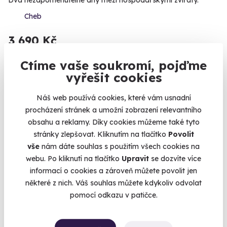
Dva nezapomenutelné dny mezi hospodářskými zvířaty.
Cheb
3 690 Kč
Ctíme vaše soukromí, pojďme
vyřešit cookies
Volný termín už 10. 08. 2026
Náš web používá cookies, které vám usnadní
procházení stránek a umožní zobrazení relevantního
obsahu a reklamy. Díky cookies můžeme také tyto
stránky zlepšovat. Kliknutím na tlačítko
Povolit
vše
nám dáte souhlas s použitím všech cookies na
webu. Po kliknutí na tlačítko
Upravit
se dozvíte více
9.4
(4)
informací o cookies a zároveň můžete povolit jen
některé z nich. Váš souhlas můžete kdykoliv odvolat
Zážitková střelba: Nejsilnější zbraně - 7
pomocí odkazu v patičce.
zbraní
Vypálíte 13 výstřelů!