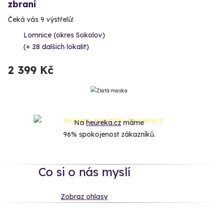
zbraní
Čeká vás 9 výstřelů!
Lomnice (okres Sokolov)
(+ 28 dalších lokalit)
2 399 Kč
Na
heureka.cz
máme
96% spokojenost zákazníků.
Co si o nás myslí
Zobraz ohlasy