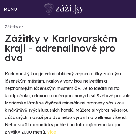
MENU
Zážitky.cz
Zážitky v Karlovarském
kraji - adrenalinové pro
dva
Karlovarský kraj je velmi oblíbený zejména díky známým
lázeňským městům. Karlovy Vary jsou největším a
nejznámějším lázeňským městem ČR. Je to ideální místo
k odpočinku, relaxaci a načerpání nových sil. Světově proslulé
Mariánské lázně se čtyřiceti minerálními prameny vás zvou
k návštěvě svých luxusních hotelů. Můžete si vybrat některou
z úžasných masáží pro dva nebo vyrazit na wellness víkend.
Nebo si užít romantický pohled na tuto zajímavou krajinu
z výšky 2000 metrů.
Více