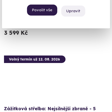
Vypálíte 13 výstřelů!
Povolit vše
Upravit
Lomnice (okres Sokolov)
(+ 28 dalších lokalit)
3 599 Kč
Volný termín už 12. 08. 2026
Zážitková střelba: Nejsilnější zbraně - 5