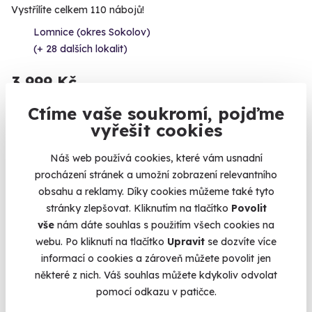
Vystřílíte celkem 110 nábojů!
Lomnice (okres Sokolov)
(+ 28 dalších lokalit)
3 999 Kč
Ctíme vaše soukromí, pojďme
vyřešit cookies
Volný termín už 12. 08. 2026
Náš web používá cookies, které vám usnadní
procházení stránek a umožní zobrazení relevantního
obsahu a reklamy. Díky cookies můžeme také tyto
stránky zlepšovat. Kliknutím na tlačítko
Povolit
vše
nám dáte souhlas s použitím všech cookies na
webu. Po kliknutí na tlačítko
Upravit
se dozvíte více
9.4
(4)
informací o cookies a zároveň můžete povolit jen
některé z nich. Váš souhlas můžete kdykoliv odvolat
Zážitková střelba: Nejsilnější zbraně - 7
pomocí odkazu v patičce.
zbraní