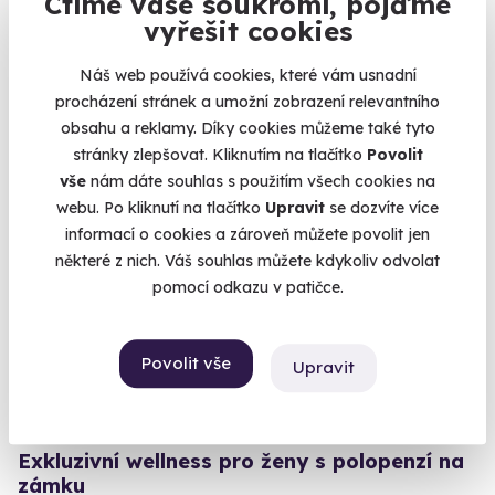
Ctíme vaše soukromí, pojďme
Božský relax s prémiovými oleji
vyřešit cookies
Karlovy Vary
(+ 8 dalších lokalit)
Náš web používá cookies, které vám usnadní
procházení stránek a umožní zobrazení relevantního
2 490 Kč
obsahu a reklamy. Díky cookies můžeme také tyto
stránky zlepšovat. Kliknutím na tlačítko
Povolit
vše
nám dáte souhlas s použitím všech cookies na
webu. Po kliknutí na tlačítko
Upravit
se dozvíte více
informací o cookies a zároveň můžete povolit jen
Volný termín už 07. 08. 2026
některé z nich. Váš souhlas můžete kdykoliv odvolat
AKCE
pomocí odkazu v patičce.
Povolit vše
Upravit
9.9
(18)
Exkluzivní wellness pro ženy s polopenzí na
zámku