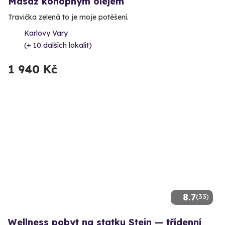
Masáž konopným olejem
Travička zelená to je moje potěšení.
Karlovy Vary
(+ 10 dalších lokalit)
1 940 Kč
8.7
(33)
Wellness pobyt na statku Stein — třídenní