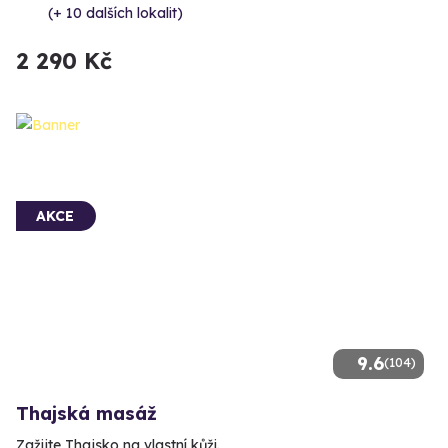
(+ 10 dalších lokalit)
2 290 Kč
AKCE
9.6
(104)
Thajská masáž
Zažijte Thajsko na vlastní kůži.