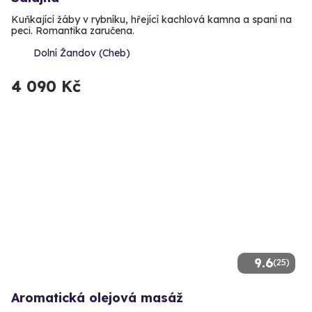
Kuňkající žáby v rybníku, hřející kachlová kamna a spaní na
peci. Romantika zaručena.
Dolní Žandov (Cheb)
4 090 Kč
9.6
(25)
Aromatická olejová masáž