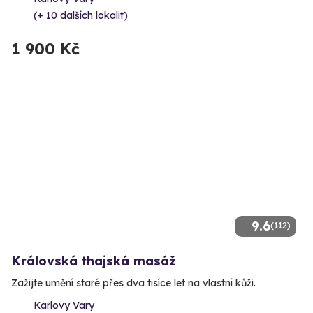
(+ 10 dalších lokalit)
1 900 Kč
9.6
(112)
Královská thajská masáž
Zažijte umění staré přes dva tisíce let na vlastní kůži.
Karlovy Vary