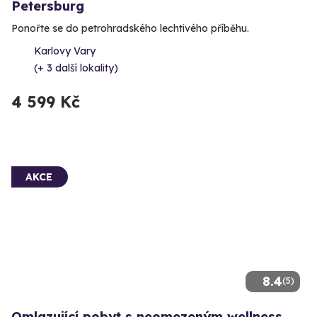
Petersburg
Ponořte se do petrohradského lechtivého příběhu.
Karlovy Vary
(+ 3 další lokality)
4 599 Kč
AKCE
8.4
(5)
Omlazující pobyt s neomezeným wellness