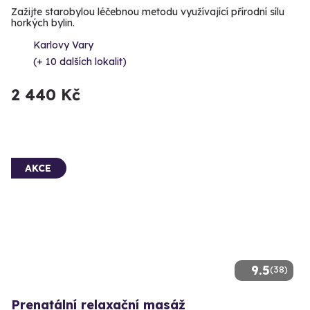
Zažijte starobylou léčebnou metodu využívající přírodní sílu
horkých bylin.
Karlovy Vary
(+ 10 dalších lokalit)
2 440 Kč
AKCE
9.5
(38)
Prenatální relaxační masáž