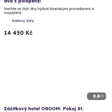
dva s polopenzí
Nechte se čtyři dny hýčkat lázeňskými procedurami a
masážemi
Karlovy Vary
14 450 Kč
8.8
(7)
Zážitkový hotel OROOM: Pokoj St.