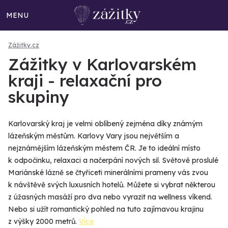
MENU
Zážitky.cz
Zážitky v Karlovarském
kraji - relaxační pro
skupiny
Karlovarský kraj je velmi oblíbený zejména díky známým
lázeňským městům. Karlovy Vary jsou největším a
nejznámějším lázeňským městem ČR. Je to ideální místo
k odpočinku, relaxaci a načerpání nových sil. Světově proslulé
Mariánské lázně se čtyřiceti minerálními prameny vás zvou
k návštěvě svých luxusních hotelů. Můžete si vybrat některou
z úžasných masáží pro dva nebo vyrazit na wellness víkend.
Nebo si užít romantický pohled na tuto zajímavou krajinu
z výšky 2000 metrů.
Více