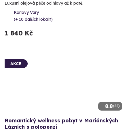
Luxusní olejová péče od hlavy až k patě.
Karlovy Vary
(+ 10 dalších lokalit)
1 840 Kč
AKCE
8.8
(22)
Romantický wellness pobyt v Mariánských
Lázních s polopenzí