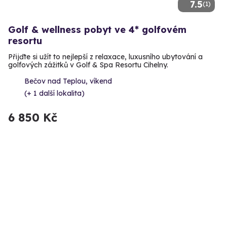
7.5
(1)
Golf & wellness pobyt ve 4* golfovém
resortu
Přijďte si užít to nejlepší z relaxace, luxusního ubytování a
golfových zážitků v Golf & Spa Resortu Cihelny.
Bečov nad Teplou, víkend
(+ 1 další lokalita)
6 850 Kč