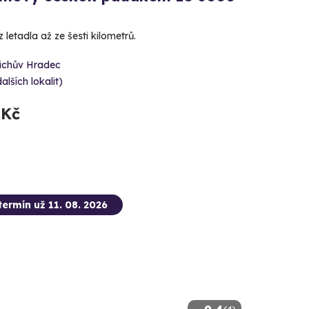
 letadla až ze šesti kilometrů.
řichův Hradec
dalších lokalit)
 Kč
termín už 11. 08. 2026