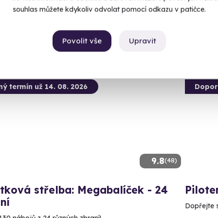
 28 dalších lokalit)
souhlas můžete kdykoliv odvolat pomocí odkazu v patičce.
3 490 Kč
2 950
99 Kč
Povolit vše
Upravit
ný termín už 14. 08. 2026
Dopor
9.8
(48)
tková střelba: Megabalíček - 24
Pilote
ní
Dopřejte si