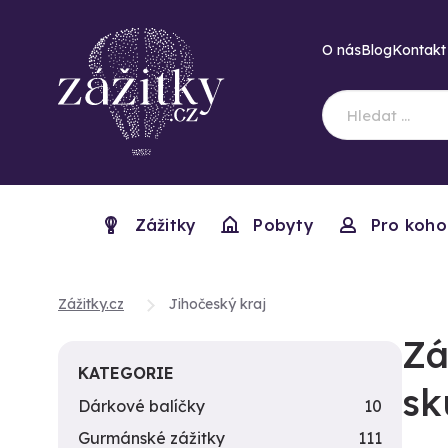
O nás
Blog
Kontakt
Zážitky
Pobyty
Pro koho
Zážitky.cz
Jihočeský kraj
Zá
KATEGORIE
sk
Dárkové balíčky
10
Gurmánské zážitky
111