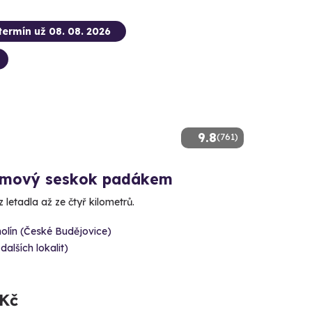
termín už 08. 08. 2026
9.8
(761)
mový seskok padákem
 letadla až ze čtyř kilometrů.
olín (České Budějovice)
 dalších lokalit)
 Kč