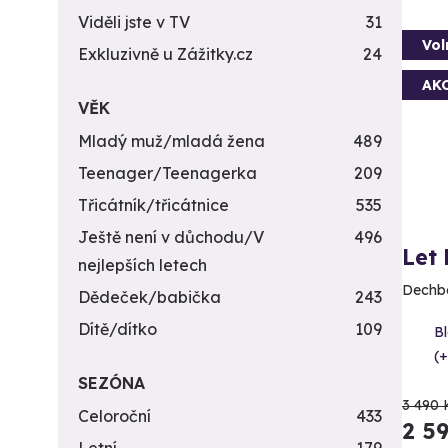
Viděli jste v TV
31
Vol
Exkluzivně u Zážitky.cz
24
AK
VĚK
Mladý muž/mladá žena
489
Teenager/Teenagerka
209
Třicátník/třicátnice
535
Ještě není v důchodu/V
496
Let
nejlepších letech
Dechbe
Dědeček/babička
243
Dítě/dítko
109
Bl
(+
SEZÓNA
3 490 
Celoroční
433
2 5