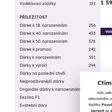
1 5
Vzdělávací zážitky
151
PŘILEŽITOST
Dárek k 18. narozeninám
256
Vol
Dárek k 40. narozeninám
453
Dárek k 50. narozeninám
378
Dárek k promoci
245
Dárky k narozeninám
551
Dárky k výročí
294
Dárky na poslední chvíli
450
Nejprodávanější dárky
56
Ctím
Záži
Originální dárky k narozeninám
422
10 z
Náš web 
Sezóna F1
4
relevantního 
Vystříl
tlačítko
Povol
Svatební dary
196
Da
Upravit
se d