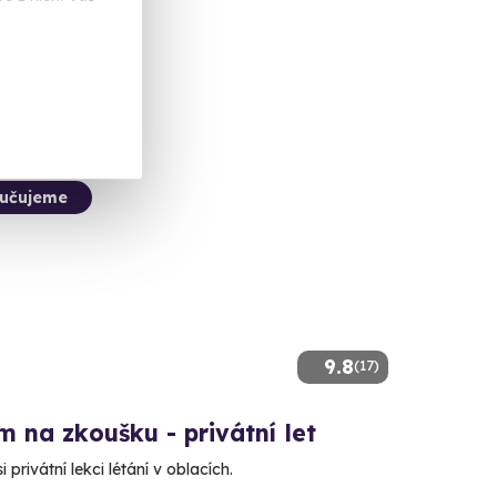
 Kč
učujeme
9.8
(17)
m na zkoušku - privátní let
 privátní lekci létání v oblacích.