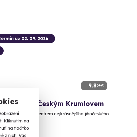
termín už 02. 09. 2026
9.8
(49)
okies
alónem nad Českým Krumlovem
zobrazení
se nad historickým centrem nejkrásnějšího jihočeského
. Kliknutím na
tí na tlačítko
ý Krumlov
é z nich. Váš