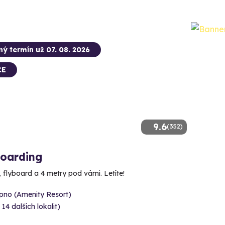
ný termín už 07. 08. 2026
CE
9.6
(352)
boarding
, flyboard a 4 metry pod vámi. Letíte!
ipno (Amenity Resort)
 14 dalších lokalit)