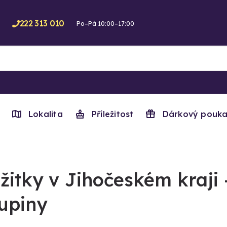
222 313 010
Po–Pá 10:00–17:00
Lokalita
Příležitost
Dárkový pouka
žitky v Jihočeském kraji 
upiny