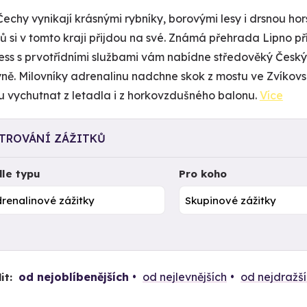
 Čechy vynikají krásnými rybníky, borovými lesy i drsnou h
ků si v tomto kraji přijdou na své. Známá přehrada Lipno p
ess s prvotřídními službami vám nabídne středověký Česk
ně. Milovníky adrenalinu nadchne skok z mostu ve Zvíkovsk
 vychutnat z letadla i z horkovzdušného balonu.
Více
LTROVÁNÍ ZÁŽITKŮ
le typu
Pro koho
od nejoblíbenějších
od nejlevnějších
od nejdražš
it: