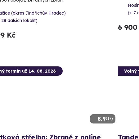
130 nábojů z 24 různých zbraní!
Hosín
(+ 7 
čice (okres Jindřichův Hradec)
 28 dalších lokalit)
6 900
99 Kč
ný termín už 14. 08. 2026
Volný 
8.9
(17)
tková střelba: Zbraně z online
Tande