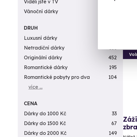
Viděli jste v TV
31
(+
Vánoční dárky
311
1 9
DRUH
Luxusní dárky
142
Netradiční dárky
353
Vol
Originální dárky
452
Romantické dárky
195
Romantické pobyty pro dva
104
více …
CENA
Dárky do 1000 Kč
33
Záži
Dárky do 1500 Kč
67
zbra
Dárky do 2000 Kč
149