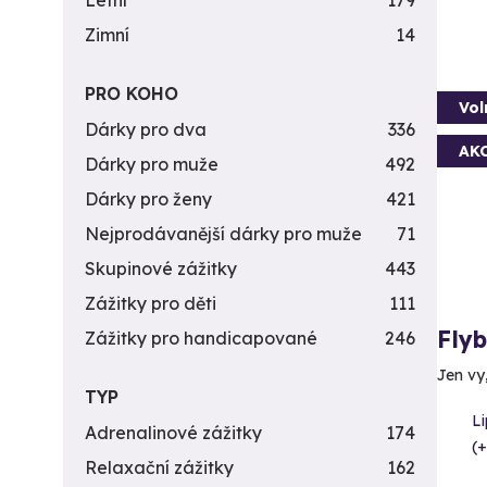
Letní
179
Zimní
14
PRO KOHO
Vol
Dárky pro dva
336
AK
Dárky pro muže
492
Dárky pro ženy
421
Nejprodávanější dárky pro muže
71
Skupinové zážitky
443
Zážitky pro děti
111
Fly
Zážitky pro handicapované
246
Jen vy
TYP
L
Adrenalinové zážitky
174
(+
Relaxační zážitky
162