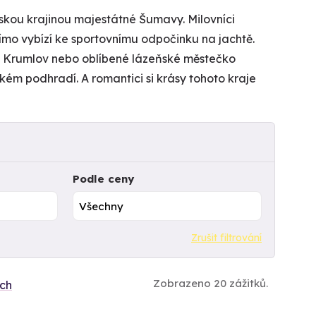
orskou krajinou majestátné Šumavy. Milovníci
římo vybízí ke sportovnímu odpočinku na jachtě.
ý Krumlov nebo oblíbené lázeňské městečko
ém podhradí. A romantici si krásy tohoto kraje
Podle ceny
Zrušit filtrování
Zobrazeno 20 zážitků.
ích