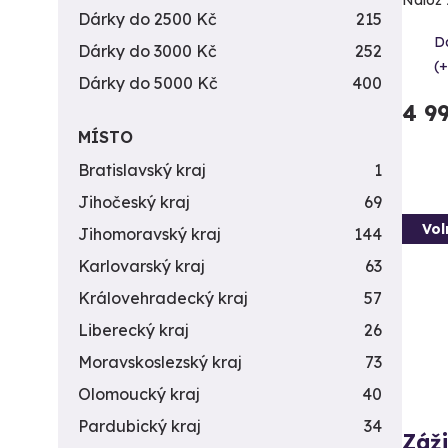
Nálož 
Dárky do 2500 Kč
215
Da
Dárky do 3000 Kč
252
(+
Dárky do 5000 Kč
400
4 9
MÍSTO
Bratislavský kraj
1
Jihočeský kraj
69
Vol
Jihomoravský kraj
144
Karlovarský kraj
63
Královehradecký kraj
57
Liberecký kraj
26
Moravskoslezský kraj
73
Olomoucký kraj
40
Pardubický kraj
34
Záži