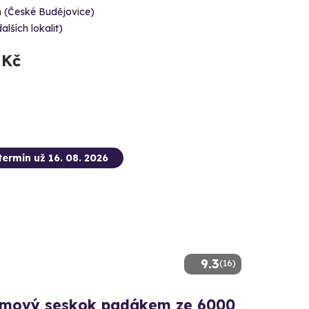
 (České Budějovice)
dalších lokalit)
 Kč
termín už 16. 08. 2026
9.3
(16)
mový seskok padákem ze 6000