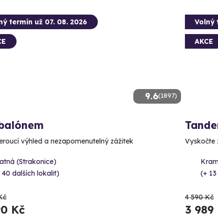
ný termín už 07. 08. 2026
Volný 
CE
AKCE
9.6
(1897)
 balónem
Tande
roucí výhled a nezapomenutelný zážitek
Vyskočte z
atná (Strakonice)
Kram
 40 dalších lokalit)
(+ 13
Kč
4 590 Kč
90 Kč
3 989