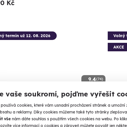
90 Kč
ný termín už 12. 08. 2026
Volný 
AKCE
9.4
(74)
e vaše soukromí, pojďme vyřešit co
tková střelba: Speciální jednotky -
Let b
braní
používá cookies, které vám usnadní procházení stránek a umožní 
Proleťte 
města.
obsahu a reklamy. Díky cookies můžeme také tyto stránky zlepšovat
ejte 80 nábojů jako člen elitní jednotky URNA.
it vše
nám dáte souhlas s použitím všech cookies na webu. Po kliknu
Česk
čice (okres Jindřichův Hradec)
ozvíte více informací o cookies a zároveň můžete povolit jen někter