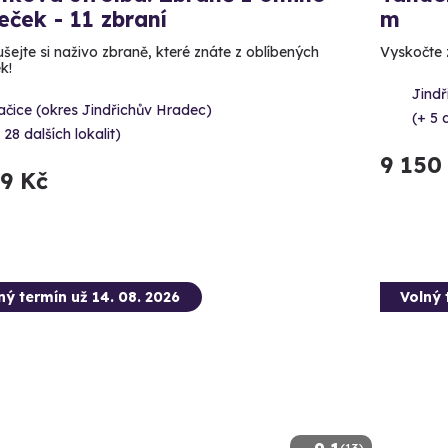
leček - 11 zbraní
m
šejte si naživo zbraně, které znáte z oblíbených
Vyskočte z
ek!
Jind
čice (okres Jindřichův Hradec)
(+ 5 
 28 dalších lokalit)
9 150
99 Kč
ný termín už 14. 08. 2026
Volný 