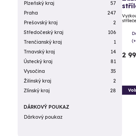
Plzeňský kraj
57
stří
Praha
247
Vyzkou
stříleč
Prešovský kraj
2
Středočeský kraj
106
Da
(+
Trenčianský kraj
1
Trnavský kraj
14
2 9
Ústecký kraj
81
Vysočina
35
Žilinský kraj
2
Vol
Zlínský kraj
28
DÁRKOVÝ POUKAZ
Dárkový poukaz