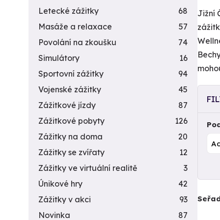
Letecké zážitky
68
Jižní
Masáže a relaxace
57
zážit
Welln
Povolání na zkoušku
74
Bechy
Simulátory
16
mohou
Sportovní zážitky
94
Vojenské zážitky
45
FI
Zážitkové jízdy
87
Zážitkové pobyty
126
Pod
Zážitky na doma
20
Zážitky se zvířaty
12
Zážitky ve virtuální realitě
3
Únikové hry
42
Seřad
Zážitky v akci
93
Novinka
87