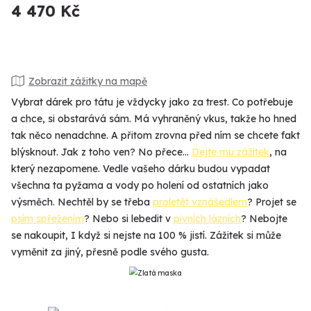
4 470 Kč
Zobrazit zážitky na mapě
Vybrat dárek pro tátu je vždycky jako za trest. Co potřebuje
a chce, si obstarává sám. Má vyhraněný vkus, takže ho hned
tak něco nenadchne. A přitom zrovna před ním se chcete fakt
blýsknout. Jak z toho ven? No přece…
Dejte mu zážitek
, na
který nezapomene. Vedle vašeho dárku budou vypadat
všechna ta pyžama a vody po holení od ostatních jako
výsměch. Nechtěl by se třeba
proletět vznášedlem
? Projet se
psím spřežením
? Nebo si lebedit v
pivních lázních
? Nebojte
se nakoupit, I když si nejste na 100 % jistí. Zážitek si může
vyměnit za jiný, přesně podle svého gusta.