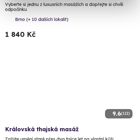
Vyberte si jednu z luxusních masážích a dopřejte si chvíli
odpočínku
Brno (+ 10 dalších lokalit)
1 840 Kč
9.6
(112)
Královská thajská masáž
Zažijte umění staré přes dva tisíce let na vlastní kůži.