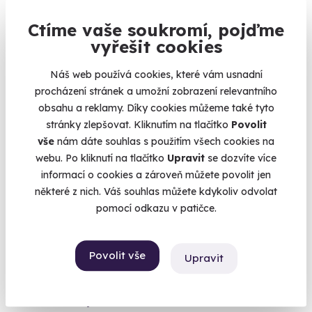
Relaxační pobyt v hotelu U Hrádku
Ctíme vaše soukromí, pojďme
Opravdový klid. Uprostřed Podyjí.
vyřešit cookies
Znojmo
Náš web používá cookies, které vám usnadní
9 900 Kč
procházení stránek a umožní zobrazení relevantního
obsahu a reklamy. Díky cookies můžeme také tyto
stránky zlepšovat. Kliknutím na tlačítko
Povolit
vše
nám dáte souhlas s použitím všech cookies na
webu. Po kliknutí na tlačítko
Upravit
se dozvíte více
Novinka
informací o cookies a zároveň můžete povolit jen
některé z nich. Váš souhlas můžete kdykoliv odvolat
pomocí odkazu v patičce.
Povolit vše
Upravit
10.0
(4)
Univerzální poukaz na masáž