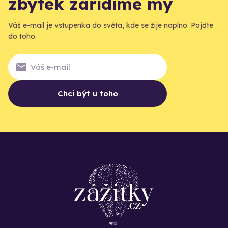
zbytek zařídíme my
Váš e-mail je vstupenka do světa, kde se žije naplno. Pojďte
do toho.
Chci být u toho