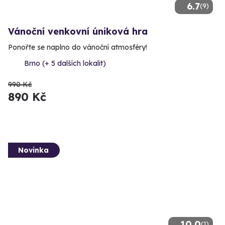
6.7
(9)
Vánoční venkovní úniková hra
Ponořte se naplno do vánoční atmosféry!
Brno (+ 5 dalších lokalit)
990 Kč
890 Kč
Novinka
10.0
(1)