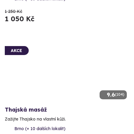
1 250 Kč
1 050 Kč
AKCE
9.6
(104)
Thajská masáž
Zažijte Thajsko na vlastní kůži.
Brno (+ 10 dalších lokalit)