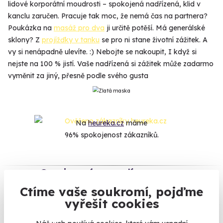
lidové korporátní moudrosti – spokojená nadřízená, klid v
kanclu zaručen. Pracuje tak moc, že nemá čas na partnera?
Poukázka na
masáž pro dva
ji určitě potěší. Má generálské
sklony? Z
projížďky v tanku
se pro ni stane životní zážitek. A
vy si nenápadně ulevíte. :) Nebojte se nakoupit, I když si
nejste na 100 % jistí. Vaše nadřízená si zážitek může zadarmo
vyměnit za jiný, přesně podle svého gusta
Na
heureka.cz
máme
96% spokojenost zákazníků.
Co si o nás myslí
Ctíme vaše soukromí, pojďme
Zobraz ohlasy
vyřešit cookies