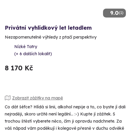
9.0
(1)
Privátní vyhlídkový let letadlem
Nezapomenutelné výhledy z ptačí perspektivy
Nízké Tatry
(+ 6 dalších lokalit)
8 170 Kč
Zobrazit zážitky na mapě
Co dát šéfce? Hlídá si linii, alkohol nepije a to, co byste jí dali
nejraději, skoro určitě není legální... :-) Kupte jí zážitek. S
trochou štěstí vyberete něco, čím ji opravdu nadchnete. Za
váš nápad vám poděkují i kolegové přesně v duchu odvěké