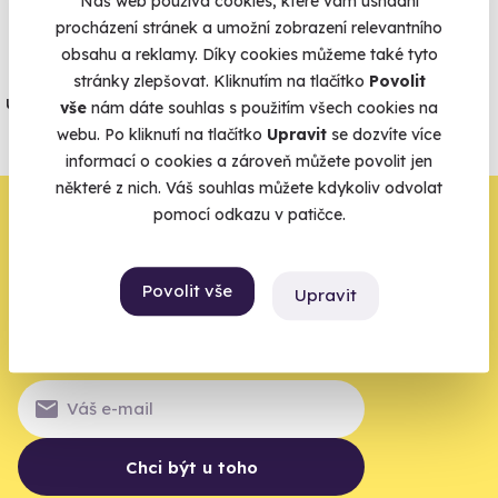
Náš web používá cookies, které vám usnadní
Vše umíme pojistit
procházení stránek a umožní zobrazení relevantního
obsahu a reklamy. Díky cookies můžeme také tyto
Jeden nikdy neví. Máme nejvyšší
stránky zlepšovat. Kliknutím na tlačítko
Povolit
úrazové pojištění z nabídky zážitkových
vše
nám dáte souhlas s použitím všech cookies na
agentur.
webu. Po kliknutí na tlačítko
Upravit
se dozvíte více
informací o cookies a zároveň můžete povolit jen
Vše o pojištění
některé z nich. Váš souhlas můžete kdykoliv odvolat
Zbývá jeden krok,
pomocí odkazu v patičce.
zbytek zařídíme my
Povolit vše
Upravit
Váš e-mail je vstupenka do světa, kde se žije naplno. Pojďte
do toho.
Chci být u toho