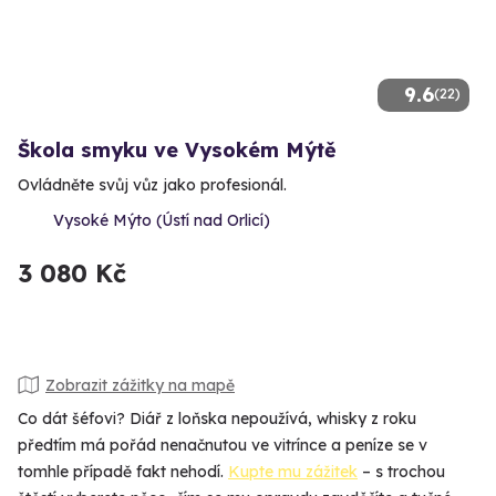
9.6
(22)
Škola smyku ve Vysokém Mýtě
Ovládněte svůj vůz jako profesionál.
Vysoké Mýto (Ústí nad Orlicí)
3 080 Kč
Zobrazit zážitky na mapě
Co dát šéfovi? Diář z loňska nepoužívá, whisky z roku
předtím má pořád nenačnutou ve vitrínce a peníze se v
tomhle případě fakt nehodí.
Kupte mu zážitek
– s trochou