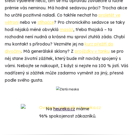
štěstí vyberete něco, čím se mu opravdu zavděčíte a tučné
prémie vás neminou. Má hodně sedavou práci? Trocha akce
ho určitě pozitivně naladí. Co takhle nechat ho
proletět ve
větroni
nebo ve
stíhačce
? Pro chronického sedavce se taky
hodí nějaká méně obvyklá
masáž
, třeba thajská – ta
rozhodně není nudná a krásně mu spraví ztuhlá záda. Chybí
mu kontakt s přírodou? Vezměte jej na
kurz přežití do
divočiny
. Má generálské sklony? Z
projížďky v tanku
se pro
něj stane životní zážitek, který bude mít navždy spojený s
vámi. Nebojte se nakoupit, I když si nejste na 100 % jistí. Váš
nadřízený si zážitek může zadarmo vyměnit za jiný, přesně
podle svého gusta.
Na
heureka.cz
máme
96% spokojenost zákazníků.