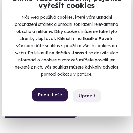
vyřešit cookies
Náš web používá cookies, které vám usnadní
procházení stránek a umožní zobrazení relevantního
9.5
(5)
obsahu a reklamy. Díky cookies můžeme také tyto
stránky zlepšovat. Kliknutím na tlačítko
Povolit
Zážitková střelba: Dlouhé zbraně - 6 zbraní
vše
nám dáte souhlas s použitím všech cookies na
Z každé zbraně si zastřílíte pětkrát - celkem 30 výstřelů.
webu. Po kliknutí na tlačítko
Upravit
se dozvíte více
informací o cookies a zároveň můžete povolit jen
Bystré (okres Svitavy)
některé z nich. Váš souhlas můžete kdykoliv odvolat
(+ 28 dalších lokalit)
pomocí odkazu v patičce.
1 899 Kč
Povolit vše
Upravit
Volný termín už 12. 08. 2026