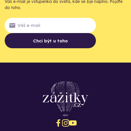
Váš e-mail je vstupenka do světa, kde se žije naplno. Pojďte
do toho.
Chci být u toho