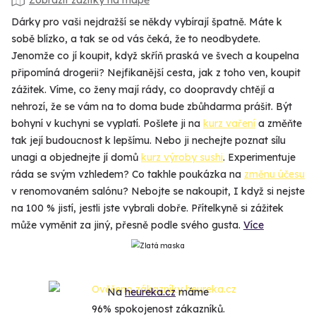
Zobrazit zážitky na mapě
Dárky pro vaši nejdražší se někdy vybírají špatně. Máte k
sobě blízko, a tak se od vás čeká, že to neodbydete.
Jenomže co jí koupit, když skříň praská ve švech a koupelna
připomíná drogerii? Nejfikanější cesta, jak z toho ven, koupit
zážitek. Víme, co ženy mají rády, co doopravdy chtějí a
nehrozí, že se vám na to doma bude zbůhdarma prášit. Být
bohyní v kuchyni se vyplatí. Pošlete ji na
kurz vaření
a změňte
tak její budoucnost k lepšímu. Nebo ji nechejte poznat sílu
unagi a objednejte jí domů
kurz výroby sushi
. Experimentuje
ráda se svým vzhledem? Co takhle poukázka na
změnu účesu
v renomovaném salónu? Nebojte se nakoupit, I když si nejste
na 100 % jistí, jestli jste vybrali dobře. Přítelkyně si zážitek
může vyměnit za jiný, přesně podle svého gusta.
Více
Na
heureka.cz
máme
96% spokojenost zákazníků.