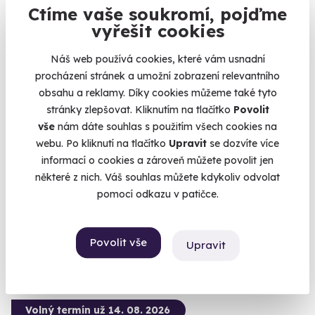
Volný termín už 16. 08. 2026
Ctíme vaše soukromí, pojďme
vyřešit cookies
Náš web používá cookies, které vám usnadní
procházení stránek a umožní zobrazení relevantního
obsahu a reklamy. Díky cookies můžeme také tyto
9.1
(13)
stránky zlepšovat. Kliknutím na tlačítko
Povolit
vše
nám dáte souhlas s použitím všech cookies na
Zážitková střelba pro nadšence - 18 zbraní
webu. Po kliknutí na tlačítko
Upravit
se dozvíte více
informací o cookies a zároveň můžete povolit jen
Vystřílíte celkem 110 nábojů!
některé z nich. Váš souhlas můžete kdykoliv odvolat
Otrokovice - vnitřní střelnice
pomocí odkazu v patičce.
(+ 28 dalších lokalit)
3 999 Kč
Povolit vše
Upravit
Volný termín už 14. 08. 2026