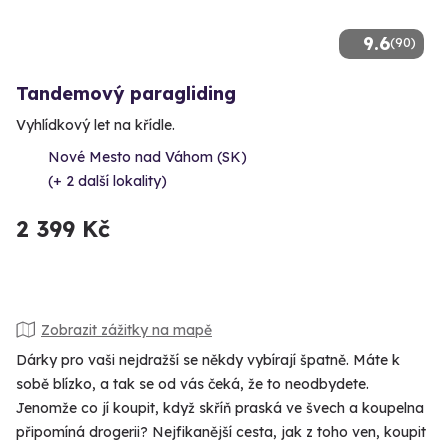
9.6
(90)
Tandemový paragliding
Vyhlídkový let na křídle.
Nové Mesto nad Váhom (SK)
(+ 2 další lokality)
2 399 Kč
Zobrazit zážitky na mapě
Dárky pro vaši nejdražší se někdy vybírají špatně. Máte k
sobě blízko, a tak se od vás čeká, že to neodbydete.
Jenomže co jí koupit, když skříň praská ve švech a koupelna
připomíná drogerii? Nejfikanější cesta, jak z toho ven, koupit