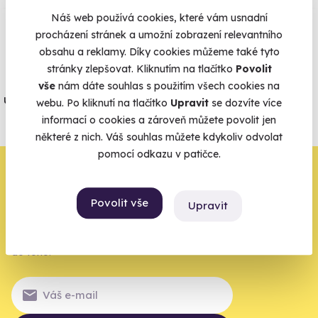
Náš web používá cookies, které vám usnadní
procházení stránek a umožní zobrazení relevantního
Vše umíme pojistit
obsahu a reklamy. Díky cookies můžeme také tyto
stránky zlepšovat. Kliknutím na tlačítko
Povolit
Jeden nikdy neví. Máme nejvyšší
vše
nám dáte souhlas s použitím všech cookies na
úrazové pojištění z nabídky zážitkových
webu. Po kliknutí na tlačítko
Upravit
se dozvíte více
agentur.
informací o cookies a zároveň můžete povolit jen
některé z nich. Váš souhlas můžete kdykoliv odvolat
Vše o pojištění
pomocí odkazu v patičce.
Zbývá jeden krok,
zbytek zařídíme my
Povolit vše
Upravit
Váš e-mail je vstupenka do světa, kde se žije naplno. Pojďte
do toho.