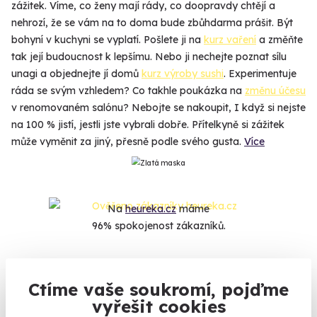
zážitek. Víme, co ženy mají rády, co doopravdy chtějí a
nehrozí, že se vám na to doma bude zbůhdarma prášit. Být
bohyní v kuchyni se vyplatí. Pošlete ji na
kurz vaření
a změňte
tak její budoucnost k lepšímu. Nebo ji nechejte poznat sílu
unagi a objednejte jí domů
kurz výroby sushi
. Experimentuje
ráda se svým vzhledem? Co takhle poukázka na
změnu účesu
v renomovaném salónu? Nebojte se nakoupit, I když si nejste
na 100 % jistí, jestli jste vybrali dobře. Přítelkyně si zážitek
může vyměnit za jiný, přesně podle svého gusta.
Více
Na
heureka.cz
máme
96% spokojenost zákazníků.
Co si o nás myslí
Ctíme vaše soukromí, pojďme
vyřešit cookies
Zobraz ohlasy