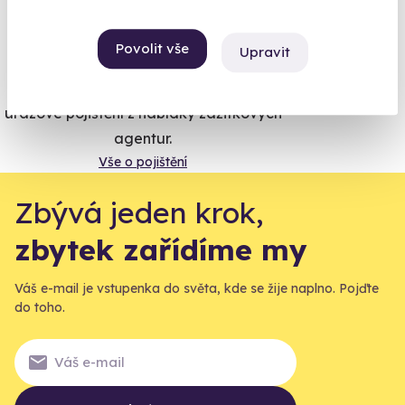
Vše umíme pojistit
Povolit vše
Upravit
Jeden nikdy neví. Máme nejvyšší
úrazové pojištění z nabídky zážitkových
agentur.
Vše o pojištění
Zbývá jeden krok,
zbytek zařídíme my
Váš e-mail je vstupenka do světa, kde se žije naplno. Pojďte
do toho.