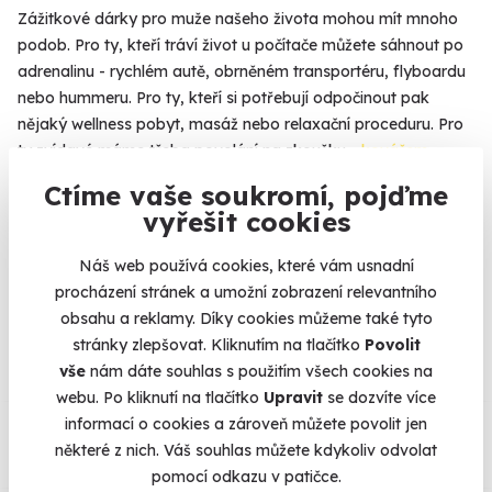
Zážitkové dárky pro muže našeho života mohou mít mnoho
podob. Pro ty, kteří tráví život u počítače můžete sáhnout po
adrenalinu - rychlém autě, obrněném transportéru, flyboardu
nebo hummeru. Pro ty, kteří si potřebují odpočinout pak
nějaký wellness pobyt, masáž nebo relaxační proceduru. Pro
ty zvídavé máme třeba povolání na zkoušku -
kovářem
,
pilotem letadla
nebo
zpěvákem vlastního CD
. Pokud jde o
Ctíme vaše soukromí, pojďme
dárky pro chlapy, tak máte z čeho vybírat.
Více
vyřešit cookies
Náš web používá cookies, které vám usnadní
procházení stránek a umožní zobrazení relevantního
Na
heureka.cz
máme
obsahu a reklamy. Díky cookies můžeme také tyto
96% spokojenost zákazníků.
stránky zlepšovat. Kliknutím na tlačítko
Povolit
vše
nám dáte souhlas s použitím všech cookies na
webu. Po kliknutí na tlačítko
Upravit
se dozvíte více
Co si o nás myslí
informací o cookies a zároveň můžete povolit jen
některé z nich. Váš souhlas můžete kdykoliv odvolat
Zobraz ohlasy
pomocí odkazu v patičce.