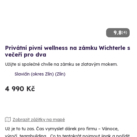
9.8
(4)
Privátní pivní wellness na zámku Wichterle s
večeří pro dva
Užijte si společné chvíle na zámku se zlatavým mokem.
Slavičín (okres Zlín) (Zlín)
4 990 Kč
Zobrazit zážitky na mapě
Už je to tu zas. Čas vymyslet dárek pro firmu – Vánoce,
výročí, teambuilding... Co to tentokrát pojmout jinak a pořídit