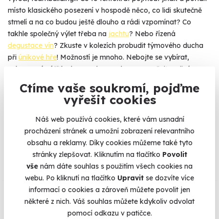
místo klasického posezení v hospodě něco, co lidi skutečně
stmelí a na co budou ještě dlouho a rádi vzpomínat? Co
takhle společný výlet třeba na
jachtu
? Nebo řízená
degustace vín
? Zkuste v kolezích probudit týmového ducha
při
únikové hře
! Možností je mnoho. Nebojte se vybírat,
zakoupené zážitky lze snadno a zdarma vyměnit za jiné.
Chcete vaše logo na dárkovou krabičku nebo vlastní
Ctíme vaše soukromí, pojďme
věnování? Více najdete na webu
Zážitky pro firmy
.
vyřešit cookies
Náš web používá cookies, které vám usnadní
procházení stránek a umožní zobrazení relevantního
Na
heureka.cz
máme
obsahu a reklamy. Díky cookies můžeme také tyto
96% spokojenost zákazníků.
stránky zlepšovat. Kliknutím na tlačítko
Povolit
vše
nám dáte souhlas s použitím všech cookies na
webu. Po kliknutí na tlačítko
Upravit
se dozvíte více
Co si o nás myslí
informací o cookies a zároveň můžete povolit jen
některé z nich. Váš souhlas můžete kdykoliv odvolat
pomocí odkazu v patičce.
Zobraz ohlasy