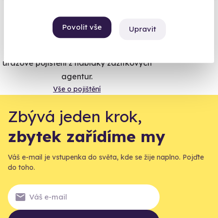
Vše umíme pojistit
Povolit vše
Upravit
Jeden nikdy neví. Máme nejvyšší
úrazové pojištění z nabídky zážitkových
agentur.
Vše o pojištění
Zbývá jeden krok,
zbytek zařídíme my
Váš e-mail je vstupenka do světa, kde se žije naplno. Pojďte
do toho.