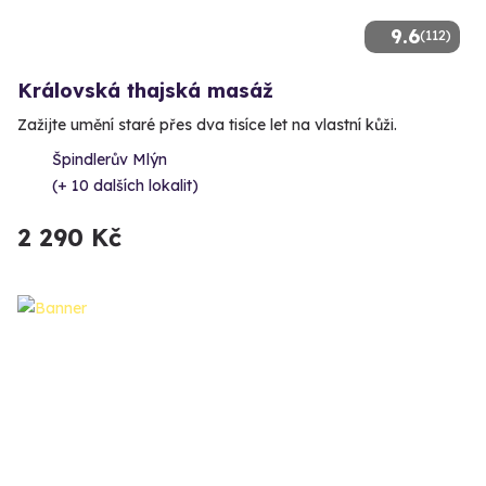
9.6
(112)
Královská thajská masáž
Zažijte umění staré přes dva tisíce let na vlastní kůži.
Špindlerův Mlýn
(+ 10 dalších lokalit)
2 290 Kč