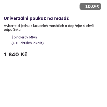
10.0
(4)
Univerzální poukaz na masáž
Vyberte si jednu z luxusních masážích a dopřejte si chvíli
odpočínku
Špindlerův Mlýn
(+ 10 dalších lokalit)
1 840 Kč