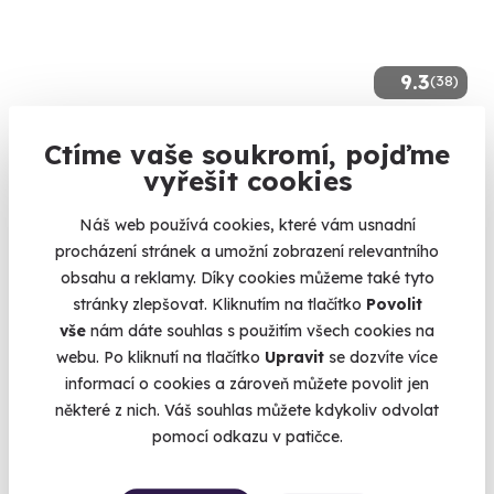
9.3
(38)
Masáž konopným olejem
Ctíme vaše soukromí, pojďme
Travička zelená to je moje potěšení.
vyřešit cookies
Špindlerův Mlýn
Náš web používá cookies, které vám usnadní
(+ 10 dalších lokalit)
procházení stránek a umožní zobrazení relevantního
obsahu a reklamy. Díky cookies můžeme také tyto
1 940 Kč
stránky zlepšovat. Kliknutím na tlačítko
Povolit
vše
nám dáte souhlas s použitím všech cookies na
webu. Po kliknutí na tlačítko
Upravit
se dozvíte více
informací o cookies a zároveň můžete povolit jen
Zobrazit zážitky na mapě
některé z nich. Váš souhlas můžete kdykoliv odvolat
Co mám sakra dát bráchovi? Od trapných dárků v podobě
pomocí odkazu v patičce.
plyšáků a nepadnoucích košil je tu rodina a jeho přítelkyně.
Vy se chcete blýsknout a dát mu něco extra. Kupte mu