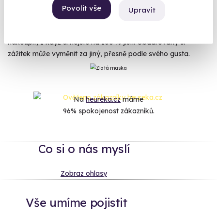
zážitek. Je spíš dobrodruh? Dejte mu
kurz přežití
. Pracuje, až
Povolit vše
Upravit
se z něho kouří?
Thajská masáž
mu napraví ztuhlý krk. Nebo
mu splňte dětský sen a nechejte ho
řídit tank
. Nebojte se
nakoupit, I když si nejste na 100 % jistí. Obdarovaný si
zážitek může vyměnit za jiný, přesně podle svého gusta.
Na
heureka.cz
máme
96% spokojenost zákazníků.
Co si o nás myslí
Zobraz ohlasy
Vše umíme pojistit