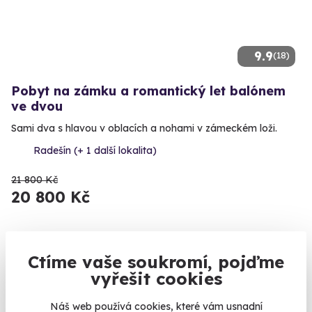
9.9
(18)
Pobyt na zámku a romantický let balónem
ve dvou
Sami dva s hlavou v oblacích a nohami v zámeckém loži.
Radešín (+ 1 další lokalita)
21 800 Kč
20 800 Kč
Ctíme vaše soukromí, pojďme
Zobrazit zážitky na mapě
vyřešit cookies
Co mám sakra dát bráchovi? Od trapných dárků v podobě
plyšáků a nepadnoucích košil je tu rodina a jeho přítelkyně.
Náš web používá cookies, které vám usnadní