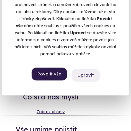
Vy se chcete blýsknout a dát mu něco extra. Kupte mu
procházení stránek a umožní zobrazení relevantního
zážitek. Je spíš dobrodruh? Dejte mu
kurz přežití
. Pracuje, až
obsahu a reklamy. Díky cookies můžeme také tyto
se z něho kouří?
Thajská masáž
mu napraví ztuhlý krk. Nebo
stránky zlepšovat. Kliknutím na tlačítko
Povolit
mu splňte dětský sen a nechejte ho
řídit tank
. Nebojte se
vše
nám dáte souhlas s použitím všech cookies na
nakoupit, I když si nejste na 100 % jistí. Obdarovaný si
webu. Po kliknutí na tlačítko
Upravit
se dozvíte více
zážitek může vyměnit za jiný, přesně podle svého gusta.
informací o cookies a zároveň můžete povolit jen
některé z nich. Váš souhlas můžete kdykoliv odvolat
pomocí odkazu v patičce.
Na
heureka.cz
máme
Povolit vše
96% spokojenost zákazníků.
Upravit
Co si o nás myslí
Zobraz ohlasy
Vše umíme pojistit