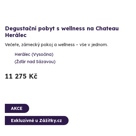
Degustační pobyt s wellness na Chateau
Herálec
Večeře, zámecký pokoj a wellness – vše v jednom.
Herálec (Vysočina)
(Žďár nad Sázavou)
11 275 Kč
AKCE
Exkluzivně u Zážitky.cz