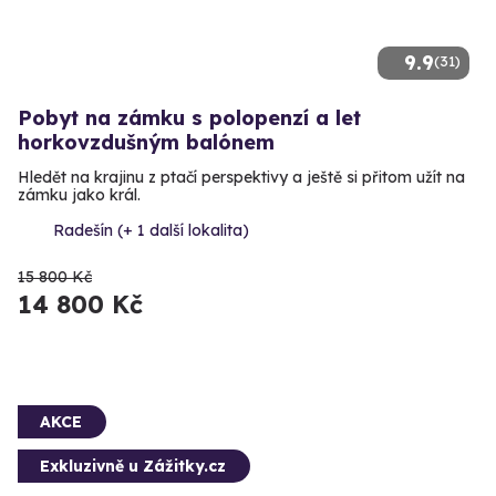
9.9
(31)
Pobyt na zámku s polopenzí a let
horkovzdušným balónem
Hledět na krajinu z ptačí perspektivy a ještě si přitom užít na
zámku jako král.
Radešín (+ 1 další lokalita)
15 800 Kč
14 800 Kč
AKCE
Exkluzivně u Zážitky.cz