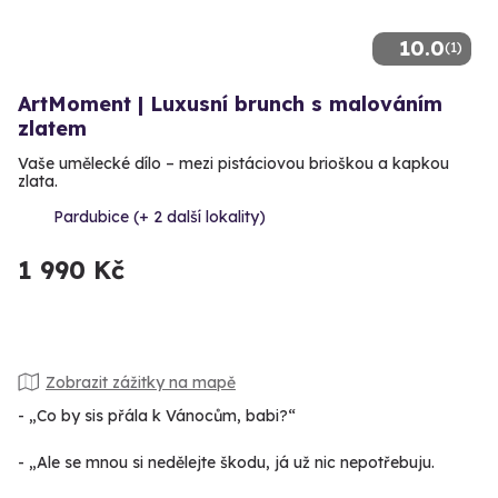
10.0
(1)
ArtMoment | Luxusní brunch s malováním
zlatem
Vaše umělecké dílo – mezi pistáciovou brioškou a kapkou
zlata.
Pardubice (+ 2 další lokality)
1 990 Kč
Zobrazit zážitky na mapě
- „Co by sis přála k Vánocům, babi?“
- „Ale se mnou si nedělejte škodu, já už nic nepotřebuju.