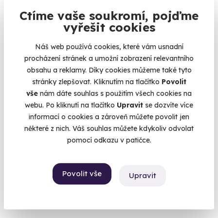
Ctíme vaše soukromí, pojďme
vyřešit cookies
Náš web používá cookies, které vám usnadní
10.0
(6)
procházení stránek a umožní zobrazení relevantního
obsahu a reklamy. Díky cookies můžeme také tyto
Jízda v Dodge Challenger
stránky zlepšovat. Kliknutím na tlačítko
Povolit
Zelenočerný americký muscle car k vašim službám
vše
nám dáte souhlas s použitím všech cookies na
webu. Po kliknutí na tlačítko
Upravit
se dozvíte více
Plačice (okres Hradec Králové)
informací o cookies a zároveň můžete povolit jen
(+ 6 dalších lokalit)
některé z nich. Váš souhlas můžete kdykoliv odvolat
1 399 Kč
pomocí odkazu v patičce.
Povolit vše
Upravit
Volný termín už 08. 08. 2026