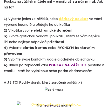
Poukaz na zážitek můžete mít v emailu
už za pár minut
. Jak
na to?
1)
Vyberte jeden ze zážitků, nebo
dárkový poukaz
ve vámi
vybrané hodnotě a přidejte ho do košíku
2)
V košíku zvolte
elektronické doručení
3)
Zvolte grafickou variantu poukazu, která se vám nejvíce
líbí nebo nejlépe odpovídá příležitosti
4)
Vyberte
platbu kartou
nebo
RYCHLÝM bankovním
převodem
5)
Vyplňte svoje kontaktní údaje a odešlete objednávku
6)
Ihned po zaplacení vám
POUKAZ NA ZÁŽITEK
přistane v
emailu - stačí ho vytisknout nebo poslat obdarovaném
A JE TO! Rychlý dárek, který zaručeně potěší. :-)
Na
heureka.cz
máme