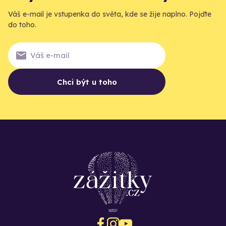
Váš e-mail je vstupenka do světa, kde se žije naplno. Pojďte
do toho.
Chci být u toho