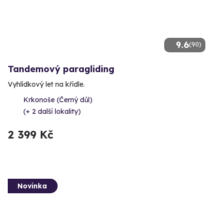
9.6
(90)
Tandemový paragliding
Vyhlídkový let na křídle.
Krkonoše (Černý důl)
(+ 2 další lokality)
2 399 Kč
Novinka