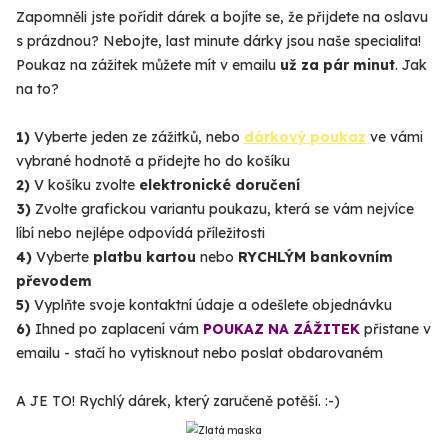
Zapomněli jste pořídit dárek a bojíte se, že přijdete na oslavu
s prázdnou? Nebojte, last minute dárky jsou naše specialita!
Poukaz na zážitek můžete mít v emailu
už za pár minut
. Jak
na to?
1)
Vyberte jeden ze zážitků, nebo
dárkový poukaz
ve vámi
vybrané hodnotě a přidejte ho do košíku
2)
V košíku zvolte
elektronické doručení
3)
Zvolte grafickou variantu poukazu, která se vám nejvíce
líbí nebo nejlépe odpovídá příležitosti
4)
Vyberte
platbu kartou
nebo
RYCHLÝM bankovním
převodem
5)
Vyplňte svoje kontaktní údaje a odešlete objednávku
6)
Ihned po zaplacení vám
POUKAZ NA ZÁŽITEK
přistane v
emailu - stačí ho vytisknout nebo poslat obdarovaném
A JE TO! Rychlý dárek, který zaručeně potěší. :-)