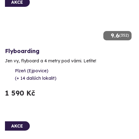
AKCE
9.6
(352)
Flyboarding
Jen vy, flyboard a 4 metry pod vámi. Letíte!
Plzeň (Ejpovice)
(+ 14 dalších lokalit)
1 590 Kč
AKCE