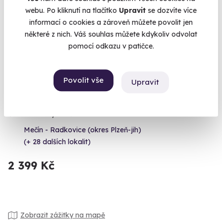
webu. Po kliknutí na tlačítko
Upravit
se dozvíte více
informací o cookies a zároveň můžete povolit jen
některé z nich. Váš souhlas můžete kdykoliv odvolat
pomocí odkazu v patičce.
Povolit vše
Upravit
Zážitková střelba: Nejsilnější zbraně - 5
zbraní
Čeká vás 9 výstřelů!
Mečín - Radkovice (okres Plzeň-jih)
(+ 28 dalších lokalit)
2 399 Kč
Zobrazit zážitky na mapě