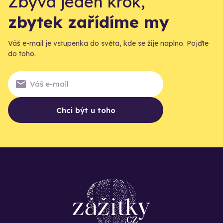
Zbývá jeden krok,
zbytek zařídíme my
Váš e-mail je vstupenka do světa, kde se žije naplno. Pojďte
do toho.
Chci být u toho