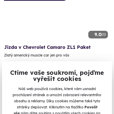
9.0
(1)
Jízda v Chevrolet Camaro ZL1 Paket
Zlatý americký muscle car jen pro vás
Černice (okres Plzeň)
(+ 6 dalších lokalit)
Ctíme vaše soukromí, pojďme
vyřešit cookies
1 399 Kč
Náš web používá cookies, které vám usnadní
procházení stránek a umožní zobrazení relevantního
obsahu a reklamy. Díky cookies můžeme také tyto
stránky zlepšovat. Kliknutím na tlačítko
Povolit
Volný termín už 10. 08. 2026
vše
nám dáte souhlas s použitím všech cookies na