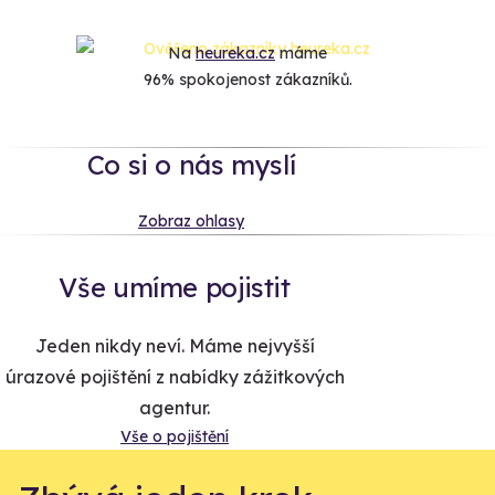
Na
heureka.cz
máme
96% spokojenost zákazníků.
Co si o nás myslí
Zobraz ohlasy
Vše umíme pojistit
Jeden nikdy neví. Máme nejvyšší
úrazové pojištění z nabídky zážitkových
agentur.
Vše o pojištění