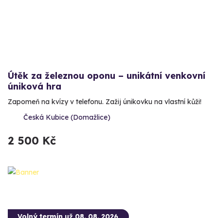
Útěk za železnou oponu – unikátní venkovní
úniková hra
Zapomeň na kvízy v telefonu. Zažij únikovku na vlastní kůži!
Česká Kubice (Domažlice)
2 500 Kč
Volný termín už 08. 08. 2026