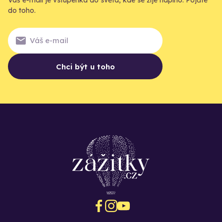
Váš e-mail je vstupenka do světa, kde se žije naplno. Pojďte
do toho.
Chci být u toho