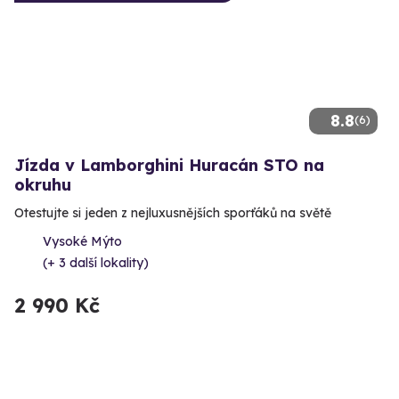
8.8
(6)
Jízda v Lamborghini Huracán STO na
okruhu
Otestujte si jeden z nejluxusnějších sporťáků na světě
Vysoké Mýto
(+ 3 další lokality)
2 990 Kč