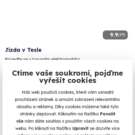
9.9
(19)
Jízda v Tesle
Projeďte se v luxusním elektromobilu!
Pardubice (+ 6 dalších lokalit)
Ctíme vaše soukromí, pojďme
vyřešit cookies
990 Kč
Náš web používá cookies, které vám usnadní
procházení stránek a umožní zobrazení relevantního
obsahu a reklamy. Díky cookies můžeme také tyto
stránky zlepšovat. Kliknutím na tlačítko
Povolit
Volný termín už 11. 08. 2026
vše
nám dáte souhlas s použitím všech cookies na
webu. Po kliknutí na tlačítko
Upravit
se dozvíte více