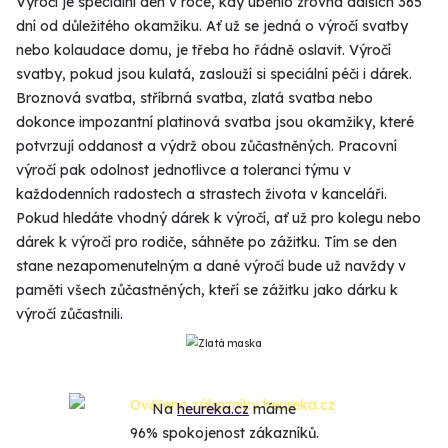
Výročí je speciální den v roce, kdy uběhlo zrovna dalších 365
dní od důležitého okamžiku. Ať už se jedná o výročí svatby
nebo kolaudace domu, je třeba ho řádně oslavit. Výročí
svatby, pokud jsou kulatá, zaslouží si speciální péči i dárek.
Broznová svatba, stříbrná svatba, zlatá svatba nebo
dokonce impozantní platinová svatba jsou okamžiky, které
potvrzují oddanost a výdrž obou zůčastněných. Pracovní
výročí pak odolnost jednotlivce a toleranci týmu v
každodenních radostech a strastech života v kanceláři.
Pokud hledáte vhodný dárek k výročí, ať už pro kolegu nebo
dárek k výročí pro rodiče, sáhněte po zážitku. Tím se den
stane nezapomenutelným a dané výročí bude už navždy v
paměti všech zůčastněných, kteří se zážitku jako dárku k
výročí zůčastnili.
Na
heureka.cz
máme
96% spokojenost zákazníků.