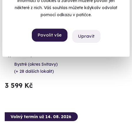
informací o cookies a zároveň můžete povolit jen
některé z nich. Váš souhlas můžete kdykoliv odvolat
pomocí odkazu v patičce.
9.4
(4)
Povolit vše
Upravit
Zážitková střelba: Nejsilnější zbraně - 7
zbraní
Vypálíte 13 výstřelů!
Bystré (okres Svitavy)
(+ 28 dalších lokalit)
3 599 Kč
Volný termín už 14. 08. 2026