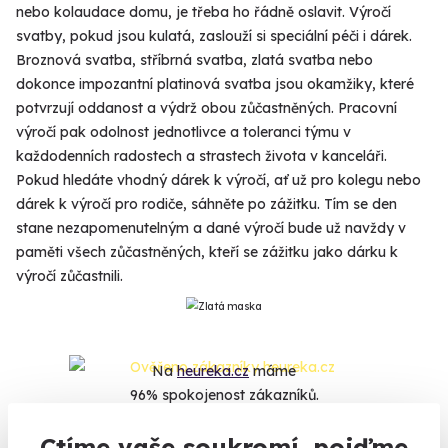
nebo kolaudace domu, je třeba ho řádně oslavit. Výročí
svatby, pokud jsou kulatá, zaslouží si speciální péči i dárek.
Broznová svatba, stříbrná svatba, zlatá svatba nebo
dokonce impozantní platinová svatba jsou okamžiky, které
potvrzují oddanost a výdrž obou zůčastněných. Pracovní
výročí pak odolnost jednotlivce a toleranci týmu v
každodenních radostech a strastech života v kanceláři.
Pokud hledáte vhodný dárek k výročí, ať už pro kolegu nebo
dárek k výročí pro rodiče, sáhněte po zážitku. Tím se den
stane nezapomenutelným a dané výročí bude už navždy v
paměti všech zůčastněných, kteří se zážitku jako dárku k
výročí zůčastnili.
Na
heureka.cz
máme
96% spokojenost zákazníků.
Ctíme vaše soukromí, pojďme