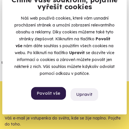
vyřešit cookies
Co si o nás myslí
Náš web používá cookies, které vám usnadní
Zobraz ohlasy
procházení stránek a umožní zobrazení relevantního
obsahu a reklamy. Díky cookies můžeme také tyto
Vše umíme pojistit
stránky zlepšovat. Kliknutím na tlačítko
Povolit
vše
nám dáte souhlas s použitím všech cookies na
webu. Po kliknutí na tlačítko
Upravit
se dozvíte více
Jeden nikdy neví. Máme nejvyšší
informací o cookies a zároveň můžete povolit jen
úrazové pojištění z nabídky zážitkových
některé z nich. Váš souhlas můžete kdykoliv odvolat
agentur.
pomocí odkazu v patičce.
Vše o pojištění
Zbývá jeden krok,
Povolit vše
Upravit
zbytek zařídíme my
Váš e-mail je vstupenka do světa, kde se žije naplno. Pojďte
do toho.