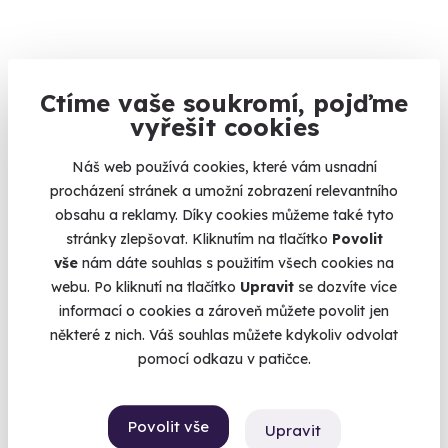
Ctíme vaše soukromí, pojďme
vyřešit cookies
Náš web používá cookies, které vám usnadní
8.0
(1)
procházení stránek a umožní zobrazení relevantního
obsahu a reklamy. Díky cookies můžeme také tyto
Romantika pro dva v Karlových Varech s
stránky zlepšovat. Kliknutím na tlačítko
Povolit
neomezeným wellness
vše
nám dáte souhlas s použitím všech cookies na
Nechte se unést kouzlem Karlových Varů, jeho atmosférou a
webu. Po kliknutí na tlačítko
Upravit
se dozvíte více
léčebnými aspekty.
informací o cookies a zároveň můžete povolit jen
Karlovy Vary, víkend
některé z nich. Váš souhlas můžete kdykoliv odvolat
(+ 1 další lokalita)
pomocí odkazu v patičce.
7 900 Kč
Povolit vše
Upravit