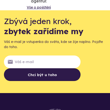
agentur.
Vše o pojištění
Zbývá jeden krok,
zbytek zařídíme my
Váš e-mail je vstupenka do světa, kde se žije naplno. Pojďte
do toho.
Chci být u toho