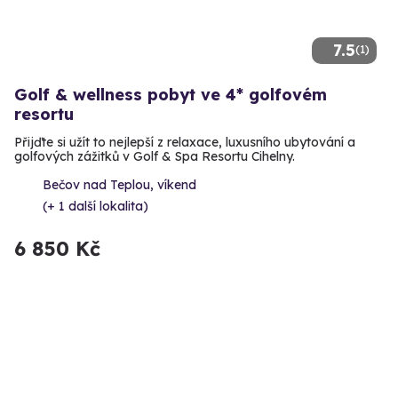
7.5
(1)
Golf & wellness pobyt ve 4* golfovém
resortu
Přijďte si užít to nejlepší z relaxace, luxusního ubytování a
golfových zážitků v Golf & Spa Resortu Cihelny.
Bečov nad Teplou, víkend
(+ 1 další lokalita)
6 850 Kč