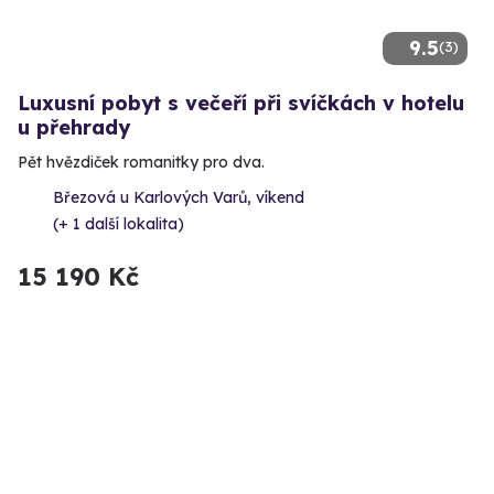
9.5
(3)
Luxusní pobyt s večeří při svíčkách v hotelu
u přehrady
Pět hvězdiček romanitky pro dva.
Březová u Karlových Varů, víkend
(+ 1 další lokalita)
15 190 Kč