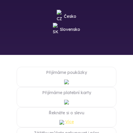
Česko
Slovensko
Přijímáme poukázky
Přijímáme platební karty
Řekněte si o slevu
Více