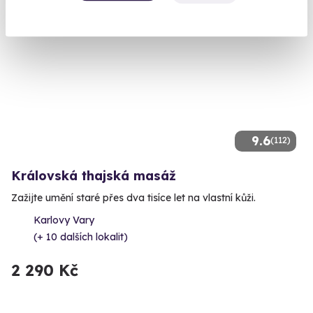
9.6
(112)
Královská thajská masáž
Zažijte umění staré přes dva tisíce let na vlastní kůži.
Karlovy Vary
(+ 10 dalších lokalit)
2 290 Kč