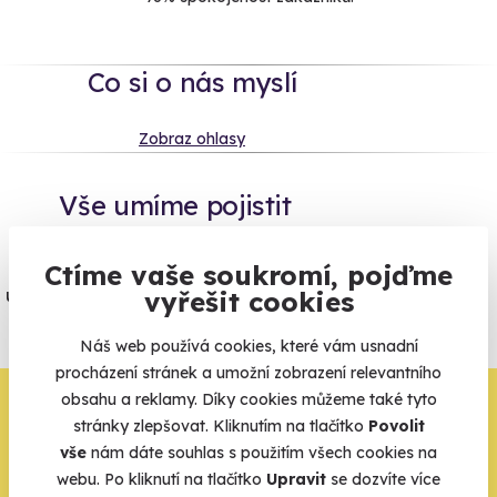
Co si o nás myslí
Zobraz ohlasy
Vše umíme pojistit
Jeden nikdy neví. Máme nejvyšší
Ctíme vaše soukromí, pojďme
úrazové pojištění z nabídky zážitkových
vyřešit cookies
agentur.
Náš web používá cookies, které vám usnadní
Vše o pojištění
procházení stránek a umožní zobrazení relevantního
obsahu a reklamy. Díky cookies můžeme také tyto
Zbývá jeden krok,
stránky zlepšovat. Kliknutím na tlačítko
Povolit
zbytek zařídíme my
vše
nám dáte souhlas s použitím všech cookies na
webu. Po kliknutí na tlačítko
Upravit
se dozvíte více