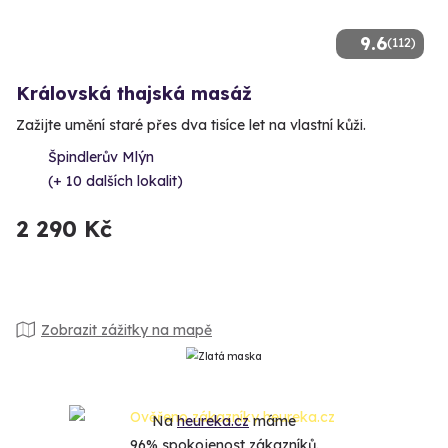
9.6
(112)
Královská thajská masáž
Zažijte umění staré přes dva tisíce let na vlastní kůži.
Špindlerův Mlýn
(+ 10 dalších lokalit)
2 290 Kč
Zobrazit zážitky na mapě
Na
heureka.cz
máme
96% spokojenost zákazníků.