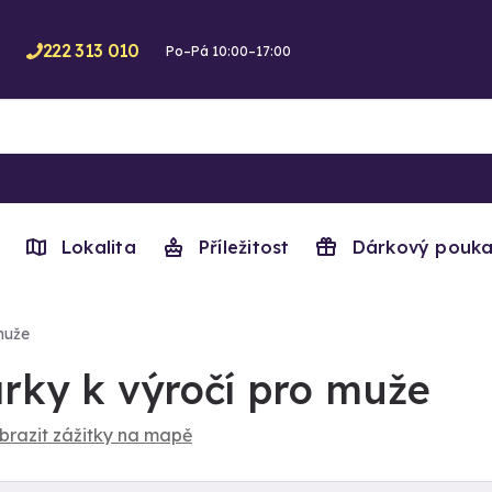
222 313 010
Po–Pá 10:00–17:00
Lokalita
Příležitost
Dárkový pouka
muže
rky k výročí pro muže
brazit zážitky na mapě