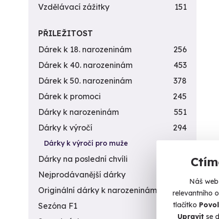
Vzdělávací zážitky
151
PŘILEŽITOST
Dárek k 18. narozeninám
256
Dárek k 40. narozeninám
453
Dárek k 50. narozeninám
378
Dárek k promoci
245
Dárky k narozeninám
551
Dárky k výročí
294
Dárky k výročí pro muže
195
Dárky na poslední chvíli
450
Ctím
Nejprodávanější dárky
56
Náš web 
Originální dárky k narozeninám
422
relevantního 
tlačítko
Povol
Sezóna F1
4
Upravit
se d