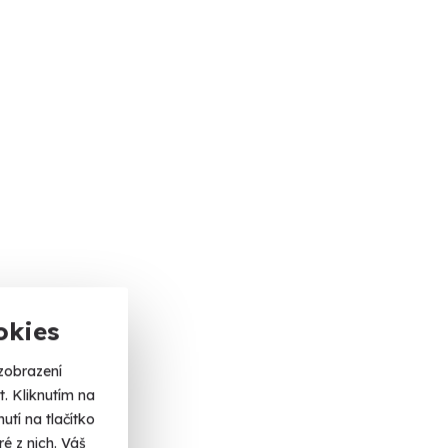
okies
zobrazení
. Kliknutím na
tí na tlačítko
é z nich. Váš