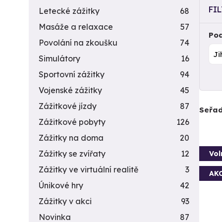
FI
Letecké zážitky
68
Masáže a relaxace
57
Pod
Povolání na zkoušku
74
Simulátory
16
Sportovní zážitky
94
Vojenské zážitky
45
Zážitkové jízdy
87
Seřad
Zážitkové pobyty
126
Zážitky na doma
20
Zážitky se zvířaty
12
Vol
Zážitky ve virtuální realitě
3
AK
Únikové hry
42
Zážitky v akci
93
Novinka
87