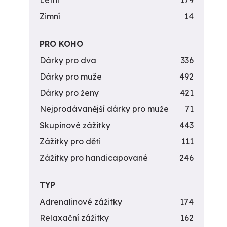
Letní
179
Zimní
14
PRO KOHO
Dárky pro dva
336
Dárky pro muže
492
Dárky pro ženy
421
Nejprodávanější dárky pro muže
71
Skupinové zážitky
443
Zážitky pro děti
111
Zážitky pro handicapované
246
TYP
Adrenalinové zážitky
174
Relaxační zážitky
162