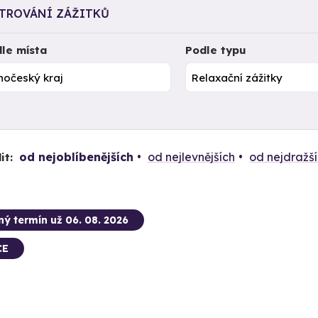
LTROVÁNÍ ZÁŽITKŮ
le místa
Podle typu
od nejoblíbenějších
od nejlevnějších
od nejdražš
it:
ný termín už 06. 08. 2026
CE