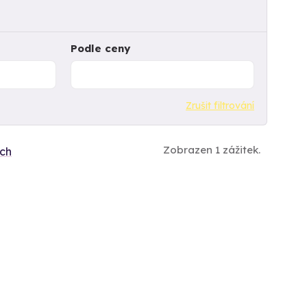
Podle ceny
Zrušit filtrování
Zobrazen 1 zážitek.
ích