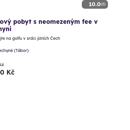
10.0
(2)
fový pobyt s neomezeným fee v
hyni
te na golfu v srdci jižních Čech
echyně (Tábor)
Kč
80 Kč