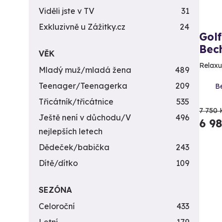
Viděli jste v TV
31
Exkluzivně u Zážitky.cz
24
Gol
Bec
VĚK
Relaxuj
Mladý muž/mladá žena
489
Teenager/Teenagerka
209
B
Třicátník/třicátnice
535
7 750 
Ještě není v důchodu/V
496
6 9
nejlepších letech
Dědeček/babička
243
Dítě/dítko
109
SEZÓNA
Celoroční
433