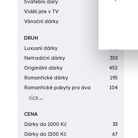
Svatební dary
196
Viděli jste v TV
31
Vánoční dárky
311
DRUH
Luxusní dárky
142
Netradiční dárky
353
Originální dárky
452
Romantické dárky
195
Romantické pobyty pro dva
104
více …
CENA
Dárky do 1000 Kč
33
Dárky do 1500 Kč
67