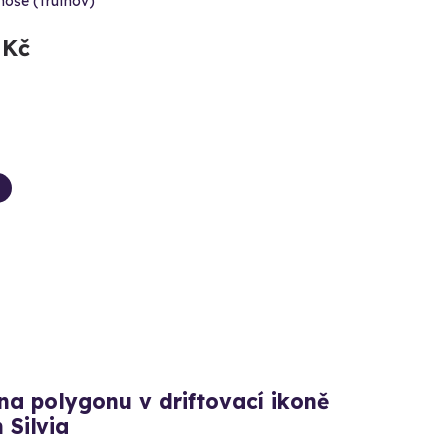
noše (Trutnov)
 Kč
na polygonu v driftovací ikoně
 Silvia