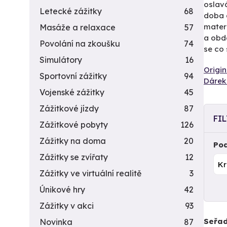
oslavá
Letecké zážitky
68
doba d
materi
Masáže a relaxace
57
a obd
Povolání na zkoušku
74
se co 
Simulátory
16
Origin
Sportovní zážitky
94
Dárek 
Vojenské zážitky
45
Zážitkové jízdy
87
FI
Zážitkové pobyty
126
Zážitky na doma
20
Pod
Zážitky se zvířaty
12
Zážitky ve virtuální realitě
3
Únikové hry
42
Zážitky v akci
93
Seřad
Novinka
87