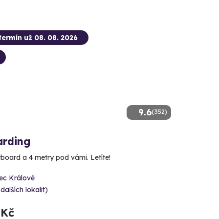
termín už 08. 08. 2026
9.6
(352)
arding
yboard a 4 metry pod vámi. Letíte!
ec Králové
 dalších lokalit)
 Kč