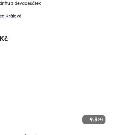
driftu z devadesátek
ec Králové
 Kč
9.3
(4)