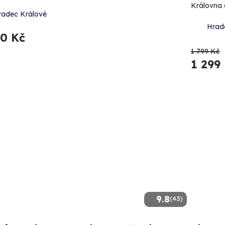
Královna 
radec Králové
Hrad
90 Kč
1 799 Kč
1 299
9.8
(43)