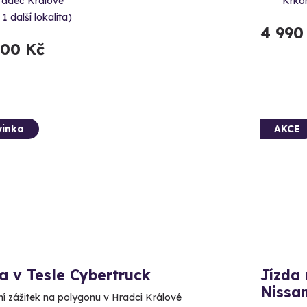
radec Králové
Krko
 1 další lokalita)
4 990
900 Kč
inka
AKCE
a v Tesle Cybertruck
Jízda 
Nissan
ní zážitek na polygonu v Hradci Králové