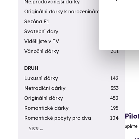
Nejprodávanější dárky
56
Originální dárky k narozeninám
422
2 3
Sezóna F1
4
Svatební dary
196
Viděli jste v TV
31
Vánoční dárky
311
DRUH
Luxusní dárky
142
Netradiční dárky
353
Originální dárky
452
Romantické dárky
195
Pilo
Romantické pobyty pro dva
104
Splňte 
více …