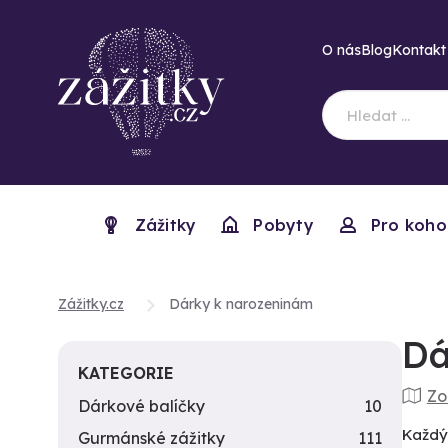
O nás
Blog
Kontakt
Zážitky
Pobyty
Pro koho
Zážitky.cz
Dárky k narozeninám
Dá
KATEGORIE
Zo
Dárkové balíčky
10
Každý 
Gurmánské zážitky
111