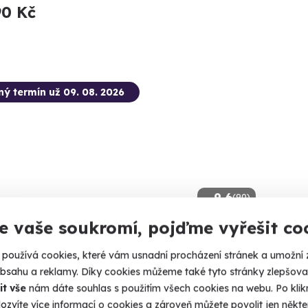
90 Kč
ný termín už 09. 08. 2026
9.6
(90)
e vaše soukromí, pojďme vyřešit co
demový paragliding
Jízda
Hradc
používá cookies, které vám usnadní procházení stránek a umožní 
ový let na křídle.
obsahu a reklamy. Díky cookies můžeme také tyto stránky zlepšovat
Rychlost, 
it vše
nám dáte souhlas s použitím všech cookies na webu. Po kliknu
rkonoše (Černý důl)
ozvíte více informací o cookies a zároveň můžete povolit jen někter
 2 další lokality)
Hrad