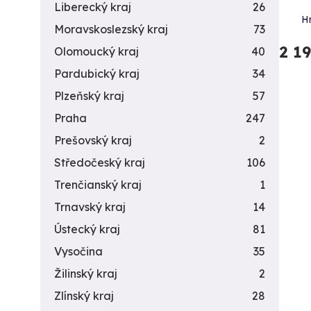
Liberecký kraj
26
H
Moravskoslezský kraj
73
2 1
Olomoucký kraj
40
Pardubický kraj
34
Plzeňský kraj
57
Praha
247
Prešovský kraj
2
Středočeský kraj
106
Trenčianský kraj
1
Trnavský kraj
14
Ústecký kraj
81
Vysočina
35
Žilinský kraj
2
Zlínský kraj
28