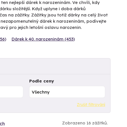
en nejlepší dárek k narozeninám. Ve chvíli, kdy
rku složitější. Když uplyne i doba dárků
 na zážitky. Zážitky jsou totiž dárky na celý život
 nezapomenutelný dárek k narozeninám, podívejte
avý pro jejich letošní oslavu narozenin.
56)
Dárek k 40. narozeninám (453)
Podle ceny
Zrušit filtrování
Zobrazeno 16 zážitků.
ích