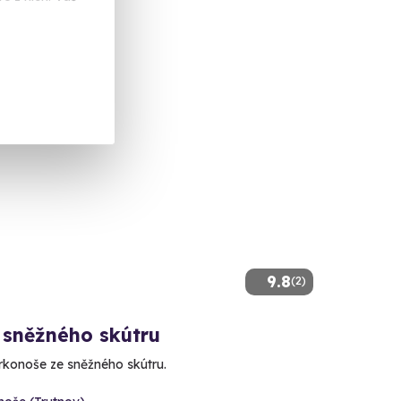
 Kč
9.8
(2)
 sněžného skútru
Krkonoše ze sněžného skútru.