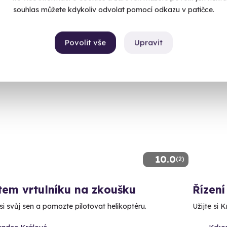
souhlas můžete kdykoliv odvolat pomocí odkazu v patičce.
99 Kč
1 690
Povolit vše
Upravit
10.0
(2)
tem vrtulníku na zkoušku
Řízení
si svůj sen a pomozte pilotovat helikoptéru.
Užijte si 