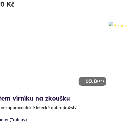
90 Kč
10.0
(13)
tem vírníku na zkoušku
e nezapomenutelné letecké dobrodružství
ánov (Trutnov)