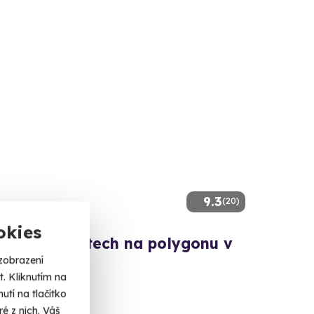
9.3
(20)
okies
 v supersportech na polygonu v
i Králové
zobrazení
. Kliknutím na
síla, adrenalin!
tí na tlačítko
é z nich. Váš
ec Králové