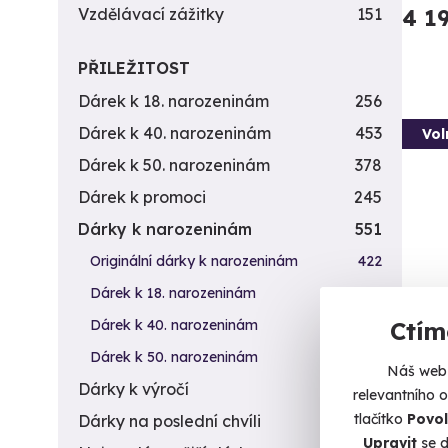
4 1
Vzdělávací zážitky
151
PŘILEŽITOST
Dárek k 18. narozeninám
256
Dárek k 40. narozeninám
453
Vol
Dárek k 50. narozeninám
378
Dárek k promoci
245
Dárky k narozeninám
551
Originální dárky k narozeninám
422
Dárek k 18. narozeninám
256
Dárek k 40. narozeninám
453
Ctím
Tan
Dárek k 50. narozeninám
378
Náš web 
Vyhlídk
Dárky k výročí
294
relevantního 
tlačítko
Povol
Dárky na poslední chvíli
450
K
Upravit
se d
(+