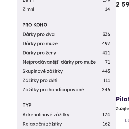
Letní
179
2 5
Zimní
14
PRO KOHO
Dárky pro dva
336
Dárky pro muže
492
Dárky pro ženy
421
Nejprodávanější dárky pro muže
71
Skupinové zážitky
443
Zážitky pro děti
111
Zážitky pro handicapované
246
Pilo
TYP
Zažijt
Adrenalinové zážitky
174
L
Relaxační zážitky
162