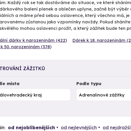
m. Každý rok se tak dostáváme do situace, ve které sháním t
árkového balení plenek a oblečen uplyne, začně být výběr dá
álních a máme před sebou oslavence, který všechno má, je čas
arovanému zůstanou jako vzpomínky navždy. Pokud sháníte
skvělého mohou oslavenci prožít, a který zážitek bude ten pr
ální dárky k narozeninám (422)
Dárek k 18. narozeninám (2
k 50. narozeninám (378)
LTROVÁNÍ ZÁŽITKŮ
le místa
Podle typu
od nejoblíbenějších
od nejlevnějších
od nejdražš
it: