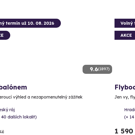
ný termín už 10. 08. 2026
Volný 
CE
AKCE
9.6
(1897)
 balónem
Flybo
roucí výhled a nezapomenutelný zážitek
Jen vy, fl
ský ráj
Hrad
 40 dalších lokalit)
(+ 14
1 590
Kč