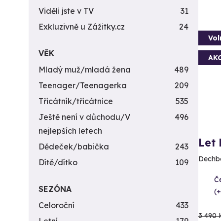
Viděli jste v TV
31
Exkluzivně u Zážitky.cz
24
Vol
VĚK
AK
Mladý muž/mladá žena
489
Teenager/Teenagerka
209
Třicátník/třicátnice
535
Ještě není v důchodu/V
496
nejlepších letech
Let
Dědeček/babička
243
Dechbe
Dítě/dítko
109
Če
SEZÓNA
(+
Celoroční
433
3 490 