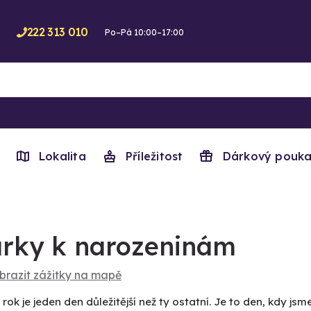
222 313 010
Po–Pá 10:00–17:00
Lokalita
Příležitost
Dárkový pouka
rky k narozeninám
brazit zážitky na mapě
rok je jeden den důležitější než ty ostatní. Je to den, kdy jsme