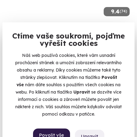
9.4
(74)
Zážitková střelba: Speciální jednotky - 10
zbraní
Ctíme vaše soukromí, pojďme
vyřešit cookies
Vystřílejte 80 nábojů jako člen elitní jednotky URNA.
Drahany (okres Prostějov)
Náš web používá cookies, které vám usnadní
(+ 28 dalších lokalit)
procházení stránek a umožní zobrazení relevantního
obsahu a reklamy. Díky cookies můžeme také tyto
1 999 Kč
stránky zlepšovat. Kliknutím na tlačítko
Povolit
vše
nám dáte souhlas s použitím všech cookies na
webu. Po kliknutí na tlačítko
Upravit
se dozvíte více
informací o cookies a zároveň můžete povolit jen
některé z nich. Váš souhlas můžete kdykoliv odvolat
Volný termín už 11. 08. 2026
pomocí odkazu v patičce.
Povolit vše
Upravit