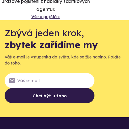
úrazové pojištění z nabídky zážitkových
agentur.
Vše o pojištění
Zbývá jeden krok,
zbytek zařídíme my
Váš e-mail je vstupenka do světa, kde se žije naplno. Pojďte
do toho.
Chci být u toho