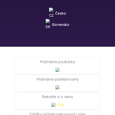
Česko
Slovensko
Přijímáme poukázky
Přijímáme platební karty
Řekněte si o slevu
Více
Zážitky můžete nakupovat i přes