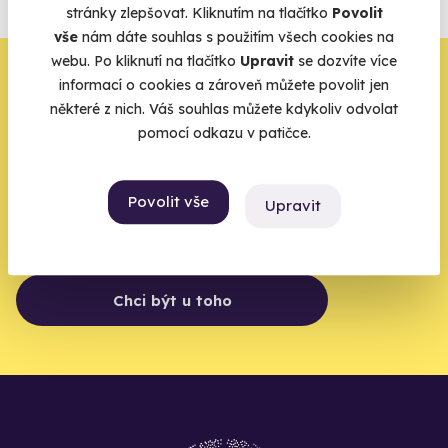
agentur.
stránky zlepšovat. Kliknutím na tlačítko
Povolit
Vše o pojištění
vše
nám dáte souhlas s použitím všech cookies na
webu. Po kliknutí na tlačítko
Upravit
se dozvíte více
Zbývá jeden krok,
informací o cookies a zároveň můžete povolit jen
některé z nich. Váš souhlas můžete kdykoliv odvolat
zbytek zařídíme my
pomocí odkazu v patičce.
Váš e-mail je vstupenka do světa, kde se žije naplno. Pojďte
do toho.
Povolit vše
Upravit
Chci být u toho