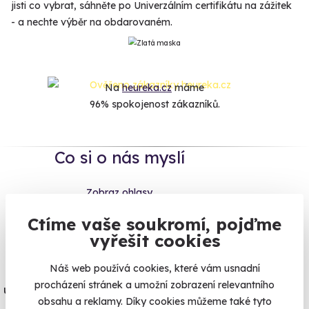
jisti co vybrat, sáhněte po Univerzálním certifikátu na zážitek
- a nechte výběr na obdarovaném.
Na
heureka.cz
máme
96% spokojenost zákazníků.
Co si o nás myslí
Zobraz ohlasy
Ctíme vaše soukromí, pojďme
Vše umíme pojistit
vyřešit cookies
Náš web používá cookies, které vám usnadní
Jeden nikdy neví. Máme nejvyšší
procházení stránek a umožní zobrazení relevantního
úrazové pojištění z nabídky zážitkových
obsahu a reklamy. Díky cookies můžeme také tyto