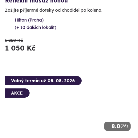
Reflexní masáž nohou
Zažijte příjemné doteky od chodidel po kolena.
Hilton (Praha)
(+ 10 dalších lokalit)
1 250 Kč
1 050 Kč
Volný termín už 08. 08. 2026
AKCE
8.0
(26)