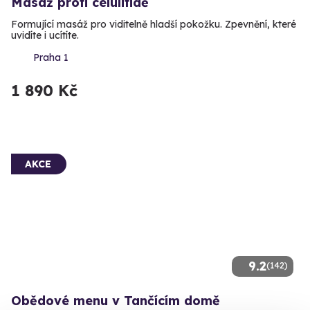
Masáž proti celulitidě
Formující masáž pro viditelně hladší pokožku. Zpevnění, které
uvidíte i ucítíte.
Praha 1
1 890 Kč
AKCE
9.2
(142)
Obědové menu v Tančícím domě