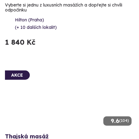
Vyberte si jednu z luxusních masážích a dopřejte si chvíli
odpočínku
Hilton (Praha)
(+ 10 dalších lokalit)
1 840 Kč
AKCE
9.6
(104)
Thajská masáž