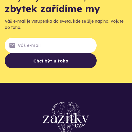
zbytek zařídíme my
Váš e-mail je vstupenka do světa, kde se žije naplno. Pojďte
do toho.
Chci být u toho