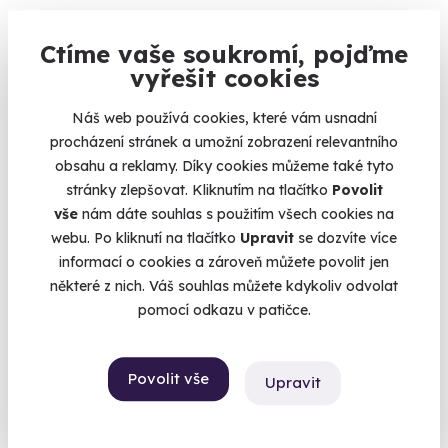
Čtyři luxusní chody s výhledem na Hradčany.
Ctíme vaše soukromí, pojďme
Praha 2
vyřešit cookies
2 090 Kč
1 870 Kč
Náš web používá cookies, které vám usnadní
procházení stránek a umožní zobrazení relevantního
obsahu a reklamy. Díky cookies můžeme také tyto
stránky zlepšovat. Kliknutím na tlačítko
Povolit
vše
nám dáte souhlas s použitím všech cookies na
AKCE
webu. Po kliknutí na tlačítko
Upravit
se dozvíte více
informací o cookies a zároveň můžete povolit jen
některé z nich. Váš souhlas můžete kdykoliv odvolat
pomocí odkazu v patičce.
9.5
(38)
Povolit vše
Upravit
Prenatální relaxační masáž