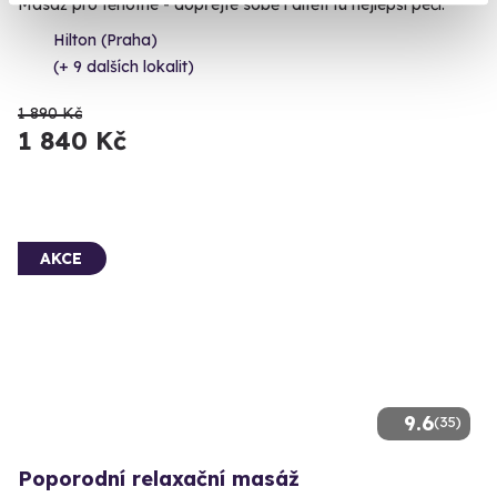
Masáž pro těhotné - dopřejte sobě i dítěti tu nejlepší péči.
Hilton (Praha)
(+ 9 dalších lokalit)
1 890 Kč
1 840 Kč
AKCE
9.6
(35)
Poporodní relaxační masáž