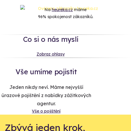
Na
heureka.cz
máme
96% spokojenost zákazníků.
Co si o nás myslí
Zobraz ohlasy
Vše umíme pojistit
Jeden nikdy neví. Máme nejvyšší
úrazové pojištění z nabídky zážitkových
agentur.
Vše o pojištění
Zbývá jeden krok,