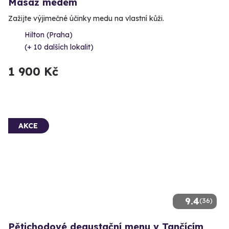
Masáž medem
Zažijte výjimečné účinky medu na vlastní kůži.
Hilton (Praha)
(+ 10 dalších lokalit)
1 900 Kč
AKCE
9.4
(36)
Pětichodové degustační menu v Tančícím