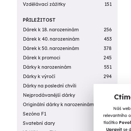
Vzdělávací zážitky
151
PŘILEŽITOST
Dárek k 18. narozeninám
256
Dárek k 40. narozeninám
453
Dárek k 50. narozeninám
378
Dárek k promoci
245
Dárky k narozeninám
551
Dárky k výročí
294
Dárky na poslední chvíli
450
Nejprodávanější dárky
56
Ctím
Originální dárky k narozeninám
422
Náš web 
Sezóna F1
4
relevantního 
tlačítko
Povol
Svatební dary
196
Upravit
se d