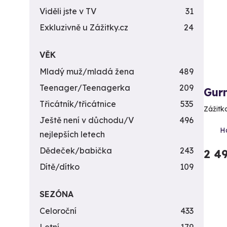
Viděli jste v TV
31
Exkluzivně u Zážitky.cz
24
VĚK
Mladý muž/mladá žena
489
Teenager/Teenagerka
209
Gur
Třicátník/třicátnice
535
Zážitk
Ještě není v důchodu/V
496
Ha
nejlepších letech
Dědeček/babička
243
2 4
Dítě/dítko
109
SEZÓNA
Celoroční
433