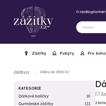
O nás
Blog
Kontakt
Zážitky
Pobyty
Pro koho
Zážitky.cz
Dárky do 2500 Kč
Dá
KATEGORIE
Zo
Dárkové balíčky
10
Zážitk
Gurmánské zážitky
111