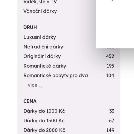
Viděli jste v TV
31
Vánoční dárky
311
DRUH
Luxusní dárky
142
Netradiční dárky
353
Originální dárky
452
Romantické dárky
195
Romantické pobyty pro dva
104
více …
CENA
Dárky do 1000 Kč
33
Dárky do 1500 Kč
67
Dárky do 2000 Kč
149