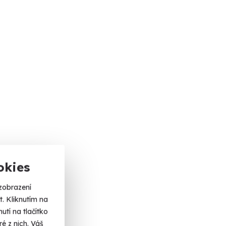
okies
zobrazení
. Kliknutím na
tí na tlačítko
é z nich. Váš