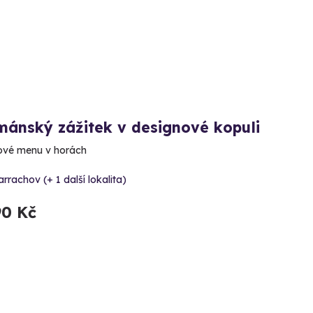
mánský zážitek v designové kopuli
ové menu v horách
rrachov (+ 1 další lokalita)
90 Kč