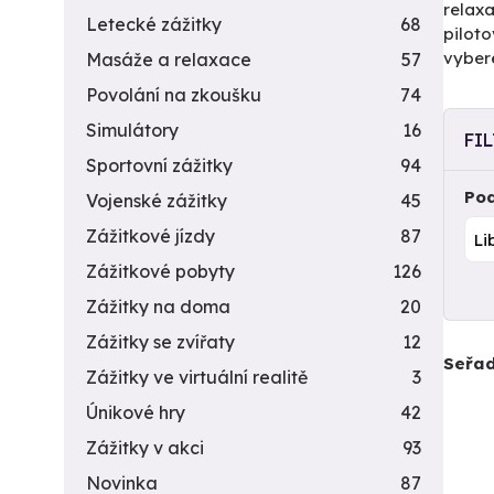
relaxa
Letecké zážitky
68
piloto
vyber
Masáže a relaxace
57
Povolání na zkoušku
74
Simulátory
16
FI
Sportovní zážitky
94
Pod
Vojenské zážitky
45
Zážitkové jízdy
87
Zážitkové pobyty
126
Zážitky na doma
20
Zážitky se zvířaty
12
Seřad
Zážitky ve virtuální realitě
3
Únikové hry
42
Zážitky v akci
93
Novinka
87