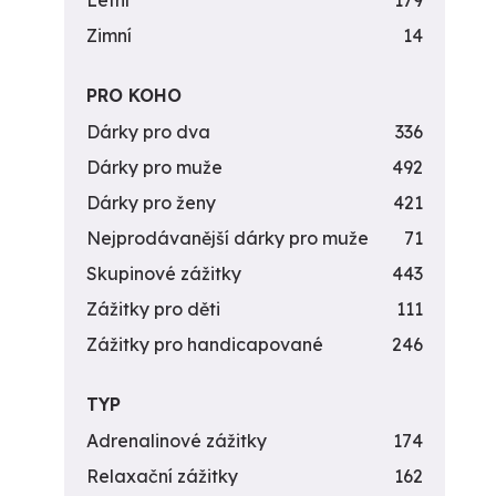
Letní
179
Zimní
14
PRO KOHO
Dárky pro dva
336
Dárky pro muže
492
Dárky pro ženy
421
Nejprodávanější dárky pro muže
71
Skupinové zážitky
443
Zážitky pro děti
111
Zážitky pro handicapované
246
TYP
Adrenalinové zážitky
174
Relaxační zážitky
162