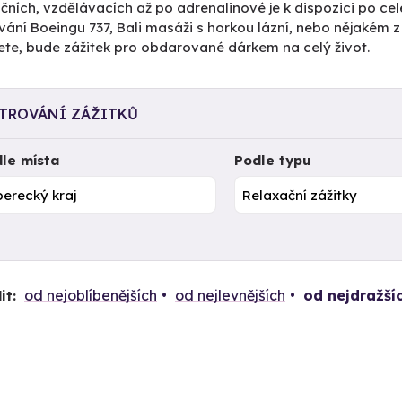
čních, vzdělávacích až po adrenalinové je k dispozici po cel
vání Boeingu 737, Bali masáži s horkou lázní, nebo nějakém 
ete, bude zážitek pro obdarované dárkem na celý život.
LTROVÁNÍ ZÁŽITKŮ
le místa
Podle typu
od nejoblíbenějších
od nejlevnějších
od nejdražší
it: