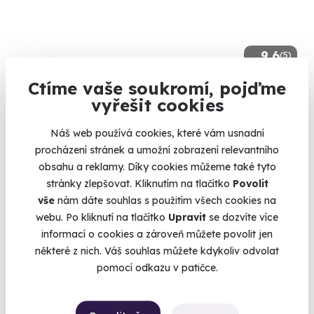
9.6
(5)
Ctíme vaše soukromí, pojďme
Zážitková střelba: Malorážky - 9 zbraní
vyřešit cookies
Vystřílíte celkem 72 nábojů!
Náš web používá cookies, které vám usnadní
Čepirohy (okres Most)
procházení stránek a umožní zobrazení relevantního
(+ 27 dalších lokalit)
obsahu a reklamy. Díky cookies můžeme také tyto
1 799 Kč
stránky zlepšovat. Kliknutím na tlačítko
Povolit
vše
nám dáte souhlas s použitím všech cookies na
webu. Po kliknutí na tlačítko
Upravit
se dozvíte více
informací o cookies a zároveň můžete povolit jen
některé z nich. Váš souhlas můžete kdykoliv odvolat
Volný termín už 08. 08. 2026
pomocí odkazu v patičce.