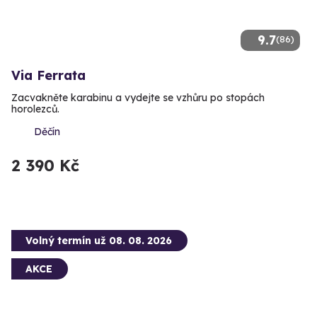
9.7
(86)
Via Ferrata
Zacvakněte karabinu a vydejte se vzhůru po stopách
horolezců.
Děčín
2 390 Kč
Volný termín už 08. 08. 2026
AKCE