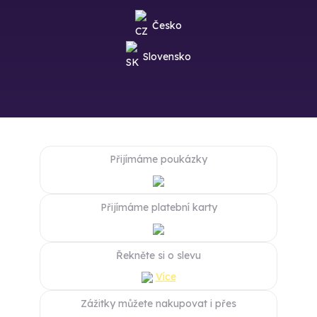
Česko
Slovensko
Přijímáme poukázky
Přijímáme platební karty
Řekněte si o slevu
Více
Zážitky můžete nakupovat i přes