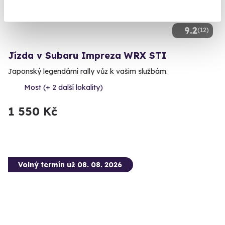
9.2
(12)
Jízda v Subaru Impreza WRX STI
Japonský legendární rally vůz k vašim službám.
Most (+ 2 další lokality)
1 550 Kč
Volný termín už 08. 08. 2026