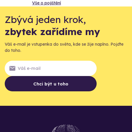
Vše o pojištění
Zbývá jeden krok,
zbytek zařídíme my
Váš e-mail je vstupenka do světa, kde se žije naplno. Pojďte
do toho.
Chci být u toho