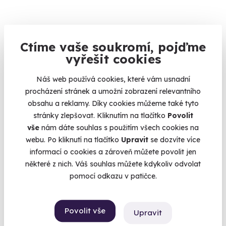
9.1
(119)
Ctíme vaše soukromí, pojďme
vyřešit cookies
Řízení supersportu
Posaďte se za volant těch nejlepších supersportů.
Náš web používá cookies, které vám usnadní
procházení stránek a umožní zobrazení relevantního
Most (+ 2 další lokality)
obsahu a reklamy. Díky cookies můžeme také tyto
stránky zlepšovat. Kliknutím na tlačítko
Povolit
1 990 Kč
1 790 Kč
vše
nám dáte souhlas s použitím všech cookies na
webu. Po kliknutí na tlačítko
Upravit
se dozvíte více
informací o cookies a zároveň můžete povolit jen
některé z nich. Váš souhlas můžete kdykoliv odvolat
pomocí odkazu v patičce.
Volný termín už 08. 08. 2026
AKCE
Povolit vše
Upravit