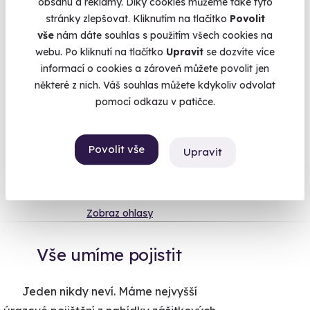
obsahu a reklamy. Díky cookies můžeme také tyto
pilotování Boeingu 737, Bali masáži s horkou lázní, nebo
stránky zlepšovat. Kliknutím na tlačítko
Povolit
nějakém z mnoha zážitků pro dva. Bez ohledu na to co
vše
nám dáte souhlas s použitím všech cookies na
vyberete, bude zážitek pro obdarované dárkem na celý život.
webu. Po kliknutí na tlačítko
Upravit
se dozvíte více
informací o cookies a zároveň můžete povolit jen
některé z nich. Váš souhlas můžete kdykoliv odvolat
pomocí odkazu v patičce.
Na
heureka.cz
máme
96% spokojenost zákazníků.
Povolit vše
Upravit
Co si o nás myslí
Zobraz ohlasy
Vše umíme pojistit
Jeden nikdy neví. Máme nejvyšší