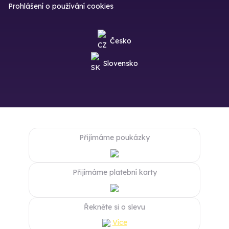
Prohlášení o používání cookies
Česko
Slovensko
Přijímáme poukázky
Přijímáme platební karty
Řekněte si o slevu
Více