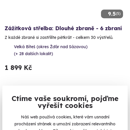
9.5
(5)
Zážitková střelba: Dlouhé zbraně - 6 zbraní
Z každé zbraně si zastřílíte pětkrát - celkem 30 výstřelů.
Velká Bíteš (okres Žďár nad Sázavou)
(+ 28 dalších lokalit)
1 899 Kč
Ctíme vaše soukromí, pojďme
Zobrazit zážitky na mapě
vyřešit cookies
Zážitky do 2500 Kč. Pokud se chystáte na zážitek v této
cenové úrovni, máte z čeho vybírat. Přes 50 zážitků od
Náš web používá cookies, které vám usnadní
relaxačních, vzdělávacích až po adrenalinové je k dispozici
procházení stránek a umožní zobrazení relevantního
po celé České republice. Je jen na Vás, zdali sáhnete po