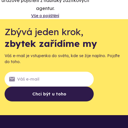
úrazové pojištění z nabídky zážitkových
agentur.
Vše o pojištění
Zbývá jeden krok,
zbytek zařídíme my
Váš e-mail je vstupenka do světa, kde se žije naplno. Pojďte
do toho.
Chci být u toho