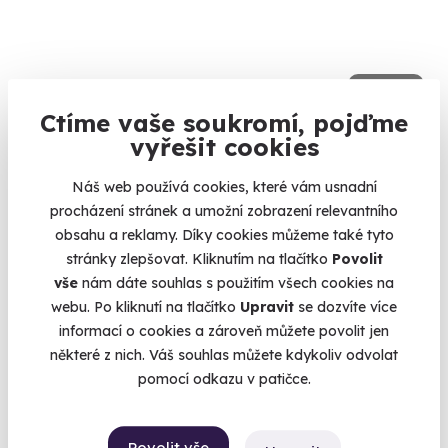
9.6
(5)
Ctíme vaše soukromí, pojďme
Zážitková střelba: Malorážky - 9 zbraní
vyřešit cookies
Vystřílíte celkem 72 nábojů!
Náš web používá cookies, které vám usnadní
Lomnice (okres Sokolov)
procházení stránek a umožní zobrazení relevantního
(+ 27 dalších lokalit)
obsahu a reklamy. Díky cookies můžeme také tyto
stránky zlepšovat. Kliknutím na tlačítko
Povolit
1 799 Kč
vše
nám dáte souhlas s použitím všech cookies na
webu. Po kliknutí na tlačítko
Upravit
se dozvíte více
informací o cookies a zároveň můžete povolit jen
některé z nich. Váš souhlas můžete kdykoliv odvolat
Zobrazit zážitky na mapě
pomocí odkazu v patičce.
Zážitky do 2000 Kč. Dva tisíce už není vůbec málo, takže si
můžete vybírat z několika desítek nezapomenutelných dárků -
Povolit vše