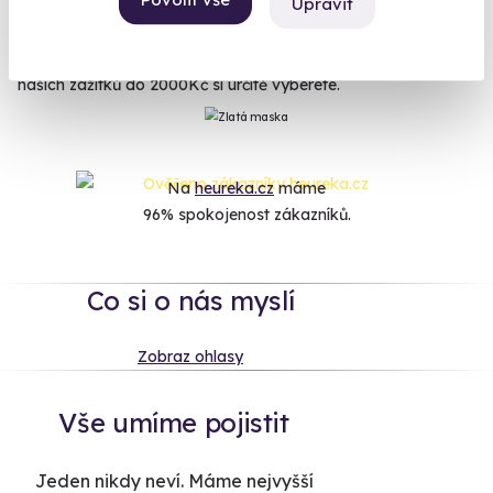
Upravit
zážitků. Ať už je to skvělý Flyboarding, sen všech surfařů
Hoverboard, simulátor Boeingu 737 nebo Královská
aromatická masáž. Ať už hledáte adrenalin nebo relax, z
našich zážitků do 2000Kč si určitě vyberete.
Na
heureka.cz
máme
96% spokojenost zákazníků.
Co si o nás myslí
Zobraz ohlasy
Vše umíme pojistit
Jeden nikdy neví. Máme nejvyšší