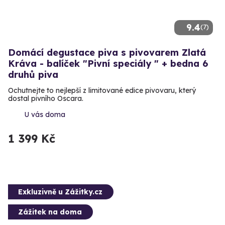
9.4
(7)
Domácí degustace piva s pivovarem Zlatá
Kráva - balíček "Pivní speciály " + bedna 6
druhů piva
Ochutnejte to nejlepší z limitované edice pivovaru, který
dostal pivního Oscara.
U vás doma
1 399 Kč
Exkluzivně u Zážitky.cz
Zážitek na doma