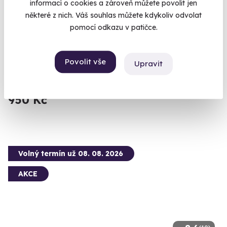
informací o cookies a zároveň můžete povolit jen
8.7
(10)
některé z nich. Váš souhlas můžete kdykoliv odvolat
pomocí odkazu v patičce.
Venkovní úniková hra: Praha ve filmu
Víte, kde se v Praze natáčely nejznámější filmy?
Povolit vše
Upravit
Praha 1
1 050 Kč
950 Kč
Volný termín už 08. 08. 2026
AKCE