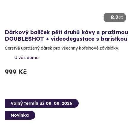
8.2
(2)
Dárkový balíček pěti druhů kávy s pražírnou
DOUBLESHOT + videodegustace s baristkou
Čerstvě upražený dárek pro všechny kofeinové závisláky.
U vás doma
999 Kč
Volný termín už 08. 08. 2026
Novinka