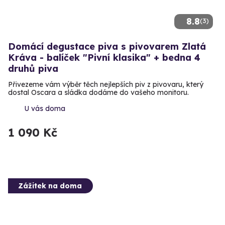
8.8
(3)
Domácí degustace piva s pivovarem Zlatá
Kráva - balíček "Pivní klasika" + bedna 4
druhů piva
Přivezeme vám výběr těch nejlepších piv z pivovaru, který
dostal Oscara a sládka dodáme do vašeho monitoru.
U vás doma
1 090 Kč
Zážitek na doma