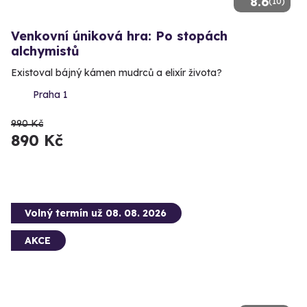
8.6
(10)
Venkovní úniková hra: Po stopách
alchymistů
Existoval bájný kámen mudrců a elixír života?
Praha 1
990 Kč
890 Kč
Volný termín už 08. 08. 2026
AKCE