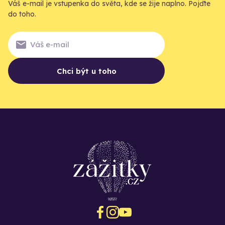
Váš e-mail je vstupenka do světa, kde se žije naplno. Pojďte
do toho.
Chci být u toho