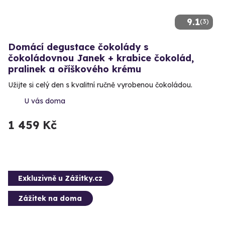
9.1
(3)
Domácí degustace čokolády s
čokoládovnou Janek + krabice čokolád,
pralinek a oříškového krému
Užijte si celý den s kvalitní ručně vyrobenou čokoládou.
U vás doma
1 459 Kč
Exkluzivně u Zážitky.cz
Zážitek na doma