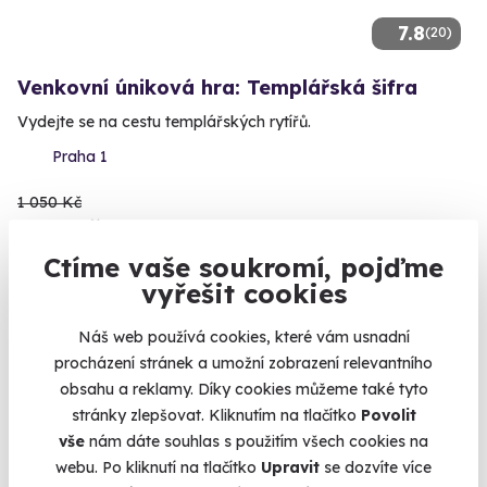
7.8
(20)
Venkovní úniková hra: Templářská šifra
Vydejte se na cestu templářských rytířů.
Praha 1
1 050 Kč
950 Kč
Ctíme vaše soukromí, pojďme
vyřešit cookies
Náš web používá cookies, které vám usnadní
Volný termín už 08. 08. 2026
procházení stránek a umožní zobrazení relevantního
AKCE
obsahu a reklamy. Díky cookies můžeme také tyto
stránky zlepšovat. Kliknutím na tlačítko
Povolit
vše
nám dáte souhlas s použitím všech cookies na
webu. Po kliknutí na tlačítko
Upravit
se dozvíte více