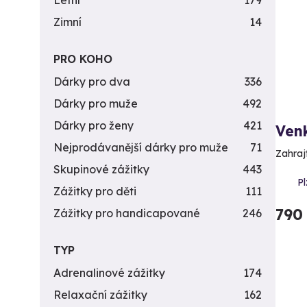
Letní
179
Zimní
14
PRO KOHO
Dárky pro dva
336
Dárky pro muže
492
Dárky pro ženy
421
Venk
Nejprodávanější dárky pro muže
71
Zahrajt
Skupinové zážitky
443
Pl
Zážitky pro děti
111
790
Zážitky pro handicapované
246
TYP
Adrenalinové zážitky
174
Relaxační zážitky
162