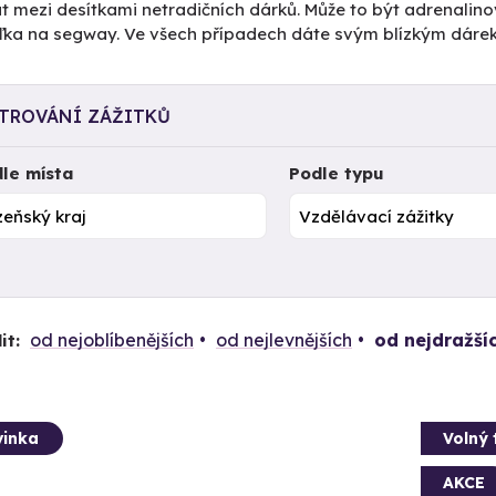
t mezi desítkami netradičních dárků. Může to být adrenalino
žďka na segway. Ve všech případech dáte svým blízkým dáre
LTROVÁNÍ ZÁŽITKŮ
le místa
Podle typu
od nejoblíbenějších
od nejlevnějších
od nejdražší
it:
inka
Volný 
AKCE