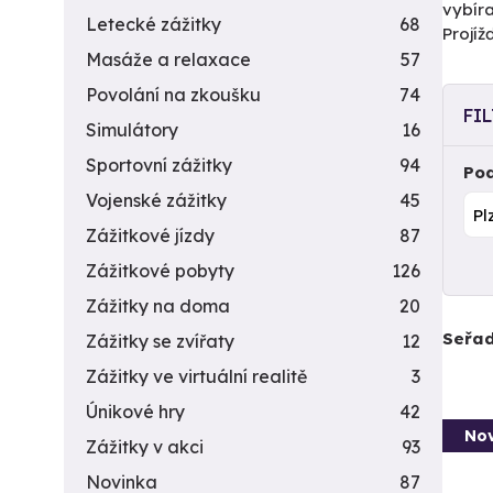
vybíra
Letecké zážitky
68
Projí
Masáže a relaxace
57
Povolání na zkoušku
74
FI
Simulátory
16
Sportovní zážitky
94
Pod
Vojenské zážitky
45
Zážitkové jízdy
87
Zážitkové pobyty
126
Zážitky na doma
20
Seřad
Zážitky se zvířaty
12
Zážitky ve virtuální realitě
3
Únikové hry
42
Nov
Zážitky v akci
93
Novinka
87