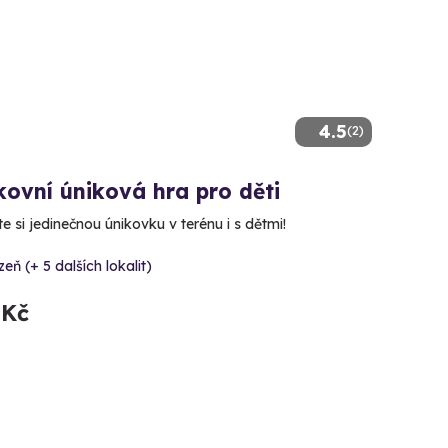
4.5
(2)
ovní úniková hra pro děti
e si jedinečnou únikovku v terénu i s dětmi!
zeň (+ 5 dalších lokalit)
 Kč