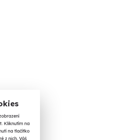
okies
zobrazení
. Kliknutím na
tí na tlačítko
é z nich. Váš