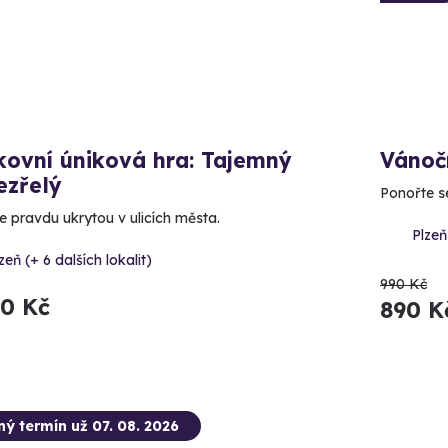
kovní úniková hra: Tajemný
Vánoč
ezřelý
Ponořte s
e pravdu ukrytou v ulicích města.
Plzeň
zeň (+ 6 dalších lokalit)
990 Kč
90 Kč
890 K
ný termín už 07. 08. 2026