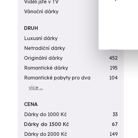
Viděli jste v TV
31
Vánoční dárky
311
DRUH
Luxusní dárky
142
Netradiční dárky
353
Originální dárky
452
Romantické dárky
195
Romantické pobyty pro dva
104
více …
CENA
Dárky do 1000 Kč
33
Dárky do 1500 Kč
67
Dárky do 2000 Kč
149