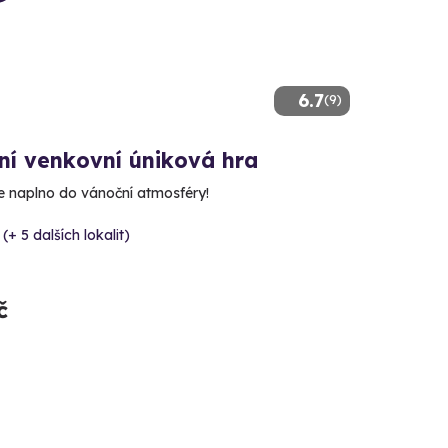
6.7
(9)
ní venkovní úniková hra
e naplno do vánoční atmosféry!
 (+ 5 dalších lokalit)
č