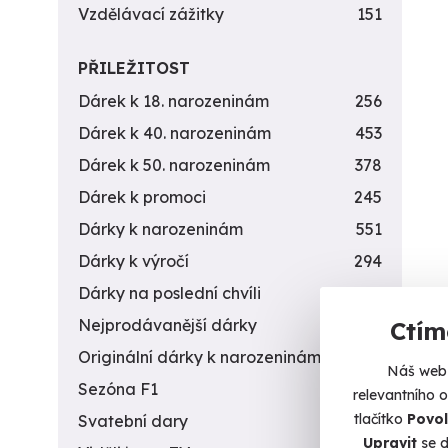
Vzdělávací zážitky
151
PŘILEŽITOST
Dárek k 18. narozeninám
256
Dárek k 40. narozeninám
453
Dárek k 50. narozeninám
378
Dárek k promoci
245
Dárky k narozeninám
551
Dárky k výročí
294
Dárky na poslední chvíli
450
Nejprodávanější dárky
56
Ctím
Originální dárky k narozeninám
422
Náš web 
Sezóna F1
4
relevantního 
tlačítko
Povol
Svatební dary
196
Upravit
se d