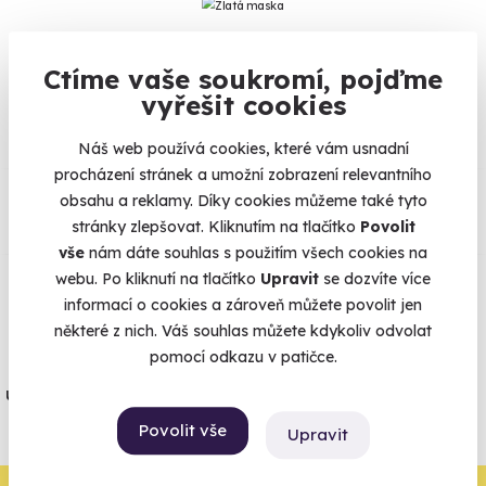
Ctíme vaše soukromí, pojďme
Na
heureka.cz
máme
vyřešit cookies
96% spokojenost zákazníků.
Náš web používá cookies, které vám usnadní
procházení stránek a umožní zobrazení relevantního
Co si o nás myslí
obsahu a reklamy. Díky cookies můžeme také tyto
stránky zlepšovat. Kliknutím na tlačítko
Povolit
Zobraz ohlasy
vše
nám dáte souhlas s použitím všech cookies na
webu. Po kliknutí na tlačítko
Upravit
se dozvíte více
Vše umíme pojistit
informací o cookies a zároveň můžete povolit jen
některé z nich. Váš souhlas můžete kdykoliv odvolat
pomocí odkazu v patičce.
Jeden nikdy neví. Máme nejvyšší
úrazové pojištění z nabídky zážitkových
agentur.
Povolit vše
Upravit
Vše o pojištění