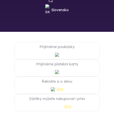
Slovensko
Přijímáme poukázky
Přijímáme platební karty
Řekněte si o slevu
Více
Zážitky můžete nakupovat i přes
Více