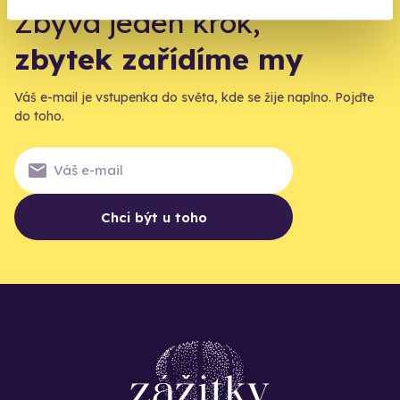
Zbývá jeden krok,
zbytek zařídíme my
Váš e-mail je vstupenka do světa, kde se žije naplno. Pojďte
do toho.
Chci být u toho