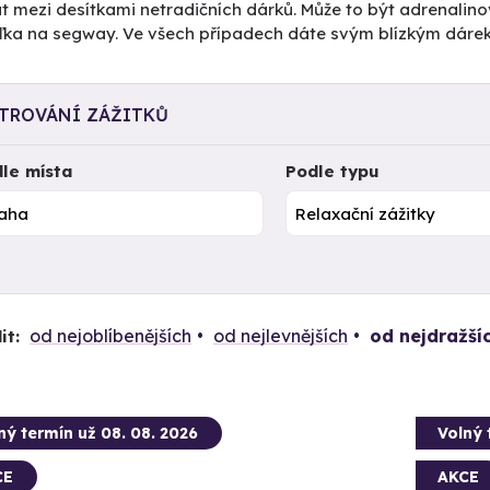
t mezi desítkami netradičních dárků. Může to být adrenalino
žďka na segway. Ve všech případech dáte svým blízkým dáre
LTROVÁNÍ ZÁŽITKŮ
le místa
Podle typu
od nejoblíbenějších
od nejlevnějších
od nejdražší
it:
ný termín už 08. 08. 2026
Volný 
CE
AKCE