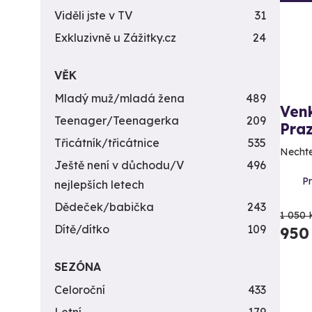
Viděli jste v TV
31
Exkluzivně u Zážitky.cz
24
VĚK
Mladý muž/mladá žena
489
Ven
Teenager/Teenagerka
209
Pra
Třicátník/třicátnice
535
Nechte
Ještě není v důchodu/V
496
P
nejlepších letech
Dědeček/babička
243
1 050 
Dítě/dítko
109
950
SEZÓNA
Celoroční
433