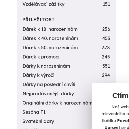
Vzdělávací zážitky
151
PŘILEŽITOST
Dárek k 18. narozeninám
256
Dárek k 40. narozeninám
453
Dárek k 50. narozeninám
378
Dárek k promoci
245
Dárky k narozeninám
551
Dárky k výročí
294
Dárky na poslední chvíli
450
Nejprodávanější dárky
56
Ctím
Originální dárky k narozeninám
422
Náš web 
Sezóna F1
4
relevantního 
tlačítko
Povol
Svatební dary
196
Upravit
se d