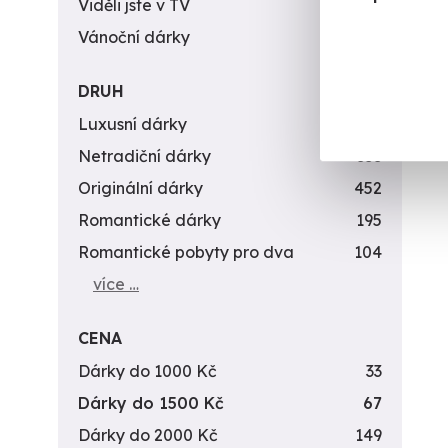
Viděli jste v TV
31
Vánoční dárky
311
DRUH
Luxusní dárky
142
Netradiční dárky
353
Originální dárky
452
Romantické dárky
195
Romantické pobyty pro dva
104
více …
CENA
Dárky do 1000 Kč
33
Dárky do 1500 Kč
67
Dárky do 2000 Kč
149