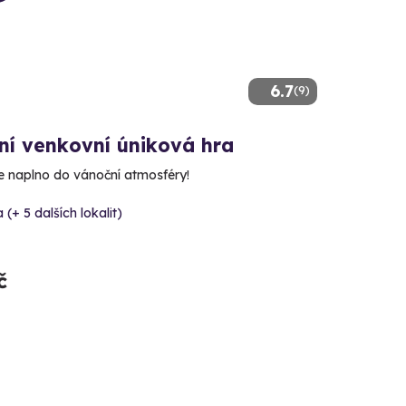
6.7
(9)
ní venkovní úniková hra
e naplno do vánoční atmosféry!
 (+ 5 dalších lokalit)
č