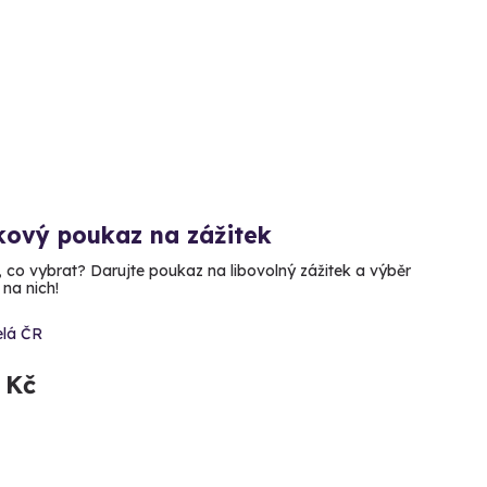
kový poukaz na zážitek
, co vybrat? Darujte poukaz na libovolný zážitek a výběr
 na nich!
elá ČR
 Kč