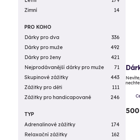
Letní
179
Zimní
14
PRO KOHO
Dárky pro dva
336
Dárky pro muže
492
Dárky pro ženy
421
Dár
Nejprodávanější dárky pro muže
71
Skupinové zážitky
443
Nevíte
nechte
Zážitky pro děti
111
C
Zážitky pro handicapované
246
500
TYP
Adrenalinové zážitky
174
Relaxační zážitky
162