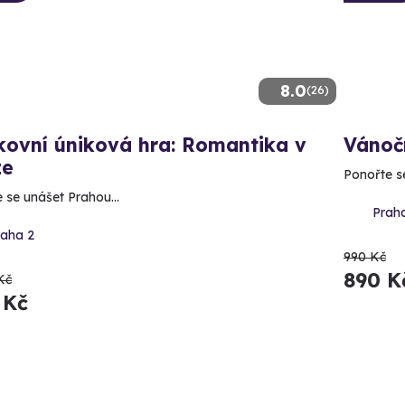
8.0
(26)
kovní úniková hra: Romantika v
Vánoč
ze
Ponořte s
 se unášet Prahou...
Praha
raha 2
990 Kč
890 K
Kč
 Kč