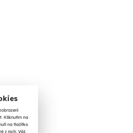
okies
zobrazení
. Kliknutím na
tí na tlačítko
é z nich. Váš