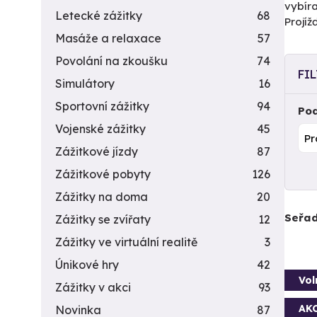
vybíra
Letecké zážitky
68
Projí
Masáže a relaxace
57
Povolání na zkoušku
74
FI
Simulátory
16
Sportovní zážitky
94
Pod
Vojenské zážitky
45
Zážitkové jízdy
87
Zážitkové pobyty
126
Zážitky na doma
20
Seřad
Zážitky se zvířaty
12
Zážitky ve virtuální realitě
3
Únikové hry
42
Vol
Zážitky v akci
93
AK
Novinka
87