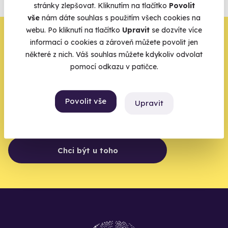
stránky zlepšovat. Kliknutím na tlačítko
Povolit
Vše o pojištění
vše
nám dáte souhlas s použitím všech cookies na
webu. Po kliknutí na tlačítko
Upravit
se dozvíte více
Zbývá jeden krok,
informací o cookies a zároveň můžete povolit jen
některé z nich. Váš souhlas můžete kdykoliv odvolat
zbytek zařídíme my
pomocí odkazu v patičce.
Váš e-mail je vstupenka do světa, kde se žije naplno. Pojďte
do toho.
Povolit vše
Upravit
Chci být u toho