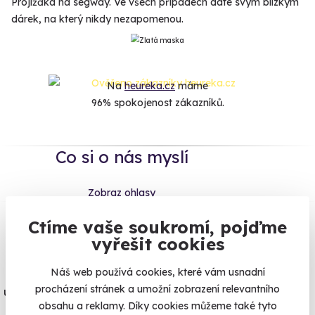
Projížďka na segway. Ve všech případech dáte svým blízkým
dárek, na který nikdy nezapomenou.
Na
heureka.cz
máme
96% spokojenost zákazníků.
Co si o nás myslí
Zobraz ohlasy
Ctíme vaše soukromí, pojďme
Vše umíme pojistit
vyřešit cookies
Jeden nikdy neví. Máme nejvyšší
Náš web používá cookies, které vám usnadní
procházení stránek a umožní zobrazení relevantního
úrazové pojištění z nabídky zážitkových
obsahu a reklamy. Díky cookies můžeme také tyto
agentur.