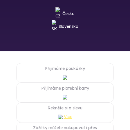
Česko
Slovensko
Přijímáme poukázky
Přijímáme platební karty
Řekněte si o slevu
Více
Zážitky můžete nakupovat i přes