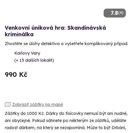
7.8
(4)
Venkovní úniková hra: Skandinávská
kriminálka
Zhostěte se úlohy detektiva a vyšetřete komplikovaný případ.
Karlovy Vary
(+ 13 dalších lokalit)
990 Kč
Zobrazit zážitky na mapě
Zážitky do 1000 Kč. Dárky do tísícovky nemusí být ani nudné,
ani obyčejné. Pokud sáhnete po některým ze zážitků, uděláte
radost dárkem, na který se nezapomíná. Může to být Drbání,