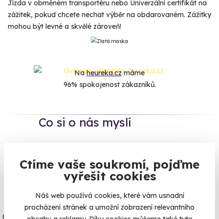
Jízda v obrněném transportéru nebo Univerzální certifikát na
zážitek, pokud chcete nechat výběr na obdarovaném. Zážitky
mohou být levné a skvělé zároveň!
Na
heureka.cz
máme
96% spokojenost zákazníků.
Co si o nás myslí
Zobraz ohlasy
Ctíme vaše soukromí, pojďme
vyřešit cookies
Vše umíme pojistit
Náš web používá cookies, které vám usnadní
Jeden nikdy neví. Máme nejvyšší
procházení stránek a umožní zobrazení relevantního
úrazové pojištění z nabídky zážitkových