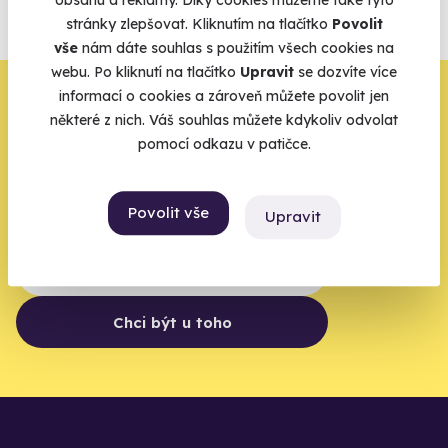
obsahu a reklamy. Díky cookies můžeme také tyto
agentur.
stránky zlepšovat. Kliknutím na tlačítko
Povolit
vše
nám dáte souhlas s použitím všech cookies na
Vše o pojištění
webu. Po kliknutí na tlačítko
Upravit
se dozvíte více
Zbývá jeden krok,
informací o cookies a zároveň můžete povolit jen
některé z nich. Váš souhlas můžete kdykoliv odvolat
zbytek zařídíme my
pomocí odkazu v patičce.
Váš e-mail je vstupenka do světa, kde se žije naplno. Pojďte
do toho.
Povolit vše
Upravit
Chci být u toho