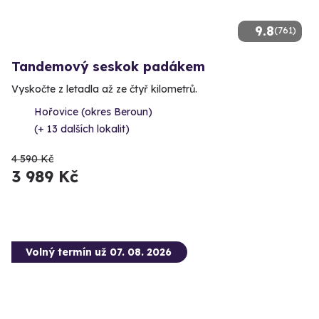
9.8
(761)
Tandemový seskok padákem
Vyskočte z letadla až ze čtyř kilometrů.
Hořovice (okres Beroun)
(+ 13 dalších lokalit)
4 590 Kč
3 989 Kč
Volný termín už 07. 08. 2026