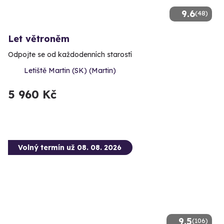
9.6
(48)
Let větroněm
Odpojte se od každodenních starostí
Letiště Martin (SK) (Martin)
5 960 Kč
Volný termín už 08. 08. 2026
9.5
(106)