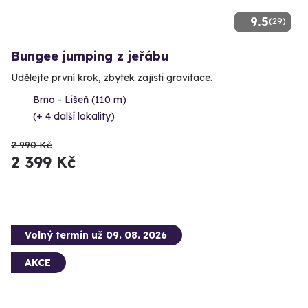
9.5
(29)
Bungee jumping z jeřábu
Udělejte první krok, zbytek zajistí gravitace.
Brno - Líšeň (110 m)
(+ 4 další lokality)
2 990 Kč
2 399 Kč
Volný termín už 09. 08. 2026
AKCE