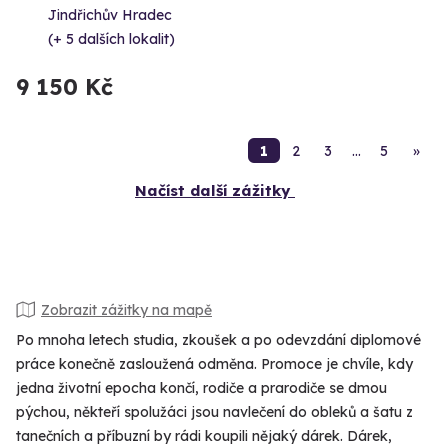
Jindřichův Hradec
(+ 5 dalších lokalit)
9 150 Kč
1
2
3
…
5
»
Načíst další zážitky
Zobrazit zážitky na mapě
Po mnoha letech studia, zkoušek a po odevzdání diplomové
práce konečně zasloužená odměna. Promoce je chvíle, kdy
jedna životní epocha končí, rodiče a prarodiče se dmou
pýchou, někteří spolužáci jsou navlečení do obleků a šatu z
tanečních a příbuzní by rádi koupili nějaký dárek. Dárek,