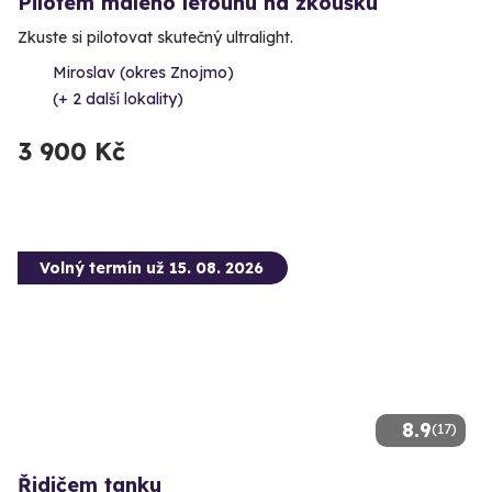
Pilotem malého letounu na zkoušku
Zkuste si pilotovat skutečný ultralight.
Miroslav (okres Znojmo)
(+ 2 další lokality)
3 900 Kč
Volný termín už 15. 08. 2026
8.9
(17)
Řidičem tanku