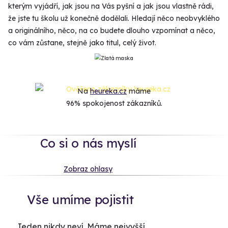
kterým vyjádří, jak jsou na Vás pyšní a jak jsou vlastně rádi,
že jste tu školu už konečně dodělali. Hledají něco neobvyklého
a originálního, něco, na co budete dlouho vzpomínat a něco,
co vám zůstane, stejně jako titul, celý život.
Na
heureka.cz
máme
96% spokojenost zákazníků.
Co si o nás myslí
Zobraz ohlasy
Vše umíme pojistit
Jeden nikdy neví. Máme nejvyšší