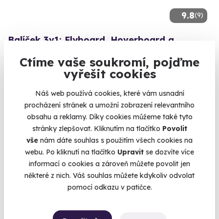
9.8
(9)
Balíček 3v1: Flyboard, Hoverboard a
Jetpack
Ctíme vaše soukromí, pojďme
Vyzkoušejte si 3 zážitky v 1 den
vyřešit cookies
Praha (Vrané nad Vltavou)
Náš web používá cookies, které vám usnadní
(Praha-západ)
procházení stránek a umožní zobrazení relevantního
4 290 Kč
obsahu a reklamy. Díky cookies můžeme také tyto
stránky zlepšovat. Kliknutím na tlačítko
Povolit
vše
nám dáte souhlas s použitím všech cookies na
webu. Po kliknutí na tlačítko
Upravit
se dozvíte více
informací o cookies a zároveň můžete povolit jen
Volný termín už 08. 08. 2026
některé z nich. Váš souhlas můžete kdykoliv odvolat
pomocí odkazu v patičce.
AKCE