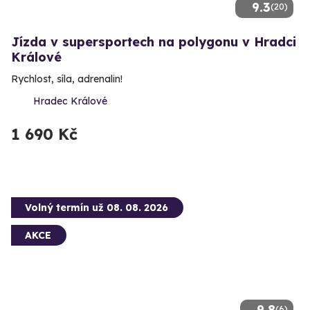
9.3
(20)
Jízda v supersportech na polygonu v Hradci
Králové
Rychlost, síla, adrenalin!
Hradec Králové
1 690 Kč
Volný termín už 08. 08. 2026
AKCE
9.8
(6)