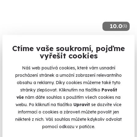
10.0
(1)
Jízda na okruhu ve sportovní Toyotě
Ctíme vaše soukromí, pojďme
Šlápněte do pedálů Toyotě GR86 nebo Toyotě GR Yaris
vyřešit cookies
Slovakia Ring (Orechová Potôň)
Náš web používá cookies, které vám usnadní
(+ 4 další lokality)
procházení stránek a umožní zobrazení relevantního
1 490 Kč
obsahu a reklamy. Díky cookies můžeme také tyto
stránky zlepšovat. Kliknutím na tlačítko
Povolit
vše
nám dáte souhlas s použitím všech cookies na
webu. Po kliknutí na tlačítko
Upravit
se dozvíte více
informací o cookies a zároveň můžete povolit jen
Zobrazit zážitky na mapě
některé z nich. Váš souhlas můžete kdykoliv odvolat
Po mnoha letech studia, zkoušek a po odevzdání diplomové
pomocí odkazu v patičce.
práce konečně zasloužená odměna. Promoce je chvíle, kdy