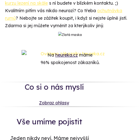
kurzu lezení na skále
s ní budete v blízkém kontaktu. ;)
Kvalitním pitím vás nikdo neurazí? Co třeba
ochutnávka
rumů
? Nebojte se zážitek koupit, i když si nejste úplně jistí.
Zdarma si jej můžete vyměnit za kterýkoliv jiný.
Na
heureka.cz
máme
96% spokojenost zákazníků.
Co si o nás myslí
Zobraz ohlasy
Vše umíme pojistit
Jeden nikdy neví. Máme nejvyšší