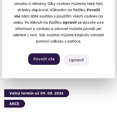
obsahu a reklamy. Díky cookies můžeme také tyto
stránky zlepšovat. Kliknutím na tlačítko
Povolit
vše
nám dáte souhlas s použitím všech cookies na
10.0
(1)
webu. Po kliknutí na tlačítko
Upravit
se dozvíte více
informací o cookies a zároveň můžete povolit jen
Zážitková střelba: Zbraně 2. světové války
některé z nich. Váš souhlas můžete kdykoliv odvolat
14 zbraní, 35 nábojů - vyzkoušejte kousky, které psaly dějiny!
pomocí odkazu v patičce.
Bystré (okres Svitavy)
(+ 28 dalších lokalit)
Povolit vše
Upravit
4 950 Kč
Volný termín už 09. 08. 2026
AKCE