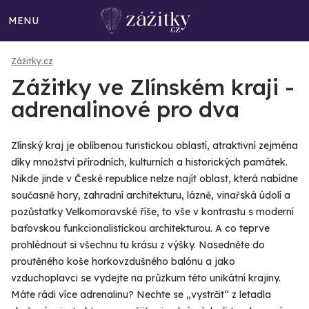
MENU
Zážitky.cz
Zážitky ve Zlínském kraji -
adrenalinové pro dva
Zlínský kraj je oblíbenou turistickou oblastí, atraktivní zejména
díky množství přírodních, kulturních a historických památek.
Nikde jinde v České republice nelze najít oblast, která nabídne
současně hory, zahradní architekturu, lázně, vinařská údolí a
pozůstatky Velkomoravské říše, to vše v kontrastu s moderní
baťovskou funkcionalistickou architekturou. A co teprve
prohlédnout si všechnu tu krásu z výšky. Nasedněte do
proutěného koše horkovzdušného balónu a jako
vzduchoplavci se vydejte na průzkum této unikátní krajiny.
Máte rádi více adrenalinu? Nechte se „vystrčit“ z letadla