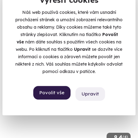
vyřešit cookies
9.1
(13)
Náš web používá cookies, které vám usnadní
Zážitková střelba pro nadšence - 18 zbraní
procházení stránek a umožní zobrazení relevantního
Vystřílíte celkem 110 nábojů!
obsahu a reklamy. Díky cookies můžeme také tyto
stránky zlepšovat. Kliknutím na tlačítko
Povolit
Otrokovice - vnitřní střelnice
vše
nám dáte souhlas s použitím všech cookies na
(+ 28 dalších lokalit)
webu. Po kliknutí na tlačítko
Upravit
se dozvíte více
informací o cookies a zároveň můžete povolit jen
3 999 Kč
některé z nich. Váš souhlas můžete kdykoliv odvolat
pomocí odkazu v patičce.
Volný termín už 11. 08. 2026
Povolit vše
Upravit
9.4
(4)