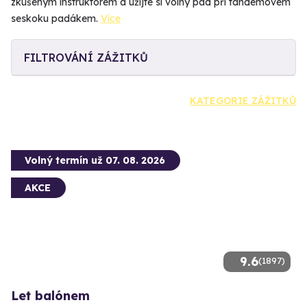
zkušeným instruktorem a užijte si volný pád při tandemovém
seskoku padákem.
Více
FILTROVÁNÍ ZÁŽITKŮ
KATEGORIE ZÁŽITKŮ
Volný termín už 07. 08. 2026
AKCE
9.6
(1897)
Let balónem