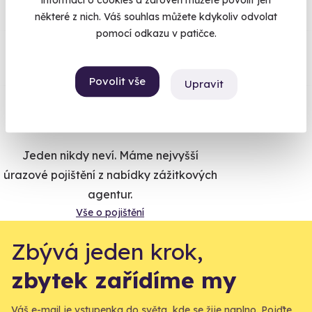
informací o cookies a zároveň můžete povolit jen
některé z nich. Váš souhlas můžete kdykoliv odvolat
pomocí odkazu v patičce.
Co si o nás myslí
Zobraz ohlasy
Povolit vše
Upravit
Vše umíme pojistit
Jeden nikdy neví. Máme nejvyšší
úrazové pojištění z nabídky zážitkových
agentur.
Vše o pojištění
Zbývá jeden krok,
zbytek zařídíme my
Váš e-mail je vstupenka do světa, kde se žije naplno. Pojďte