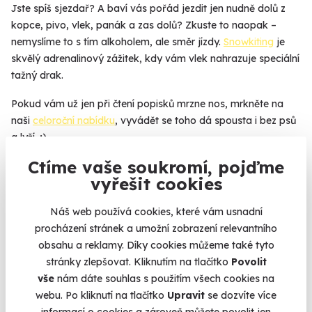
Jste spíš sjezdař? A baví vás pořád jezdit jen nudně dolů z
kopce, pivo, vlek, panák a zas dolů? Zkuste to naopak –
nemyslíme to s tím alkoholem, ale směr jízdy.
Snowkiting
je
skvělý adrenalinový zážitek, kdy vám vlek nahrazuje speciální
tažný drak.
Pokud vám už jen při čtení popisků mrzne nos, mrkněte na
naši
celoroční nabídku
, vyvádět se toho dá spousta i bez psů
a lyží. ;)
Ctíme vaše soukromí, pojďme
Kupujete zážitek jako dárek a nevíte, co vybrat? Nevadí,
vyřešit cookies
kupte, co se líbí vám. Kdybyste se čirou náhodou
obdarovanému do vkusu netrefili, zážitek můžete zadarmo
Náš web používá cookies, které vám usnadní
vyměnit za jiný.
procházení stránek a umožní zobrazení relevantního
obsahu a reklamy. Díky cookies můžeme také tyto
stránky zlepšovat. Kliknutím na tlačítko
Povolit
vše
nám dáte souhlas s použitím všech cookies na
Na
heureka.cz
máme
webu. Po kliknutí na tlačítko
Upravit
se dozvíte více
96% spokojenost zákazníků.