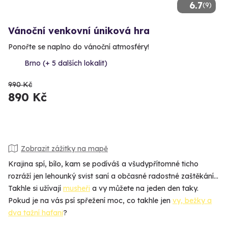
6.7
(9)
Vánoční venkovní úniková hra
Ponořte se naplno do vánoční atmosféry!
Brno (+ 5 dalších lokalit)
990 Kč
890 Kč
Zobrazit zážitky na mapě
Krajina spí, bílo, kam se podíváš a všudypřítomné ticho
rozráží jen lehounký svist saní a občasné radostné zaštěkání…
Takhle si užívají
musheři
a vy můžete na jeden den taky.
Pokud je na vás psí spřežení moc, co takhle jen
vy, bežky a
dva tažní hafani
?